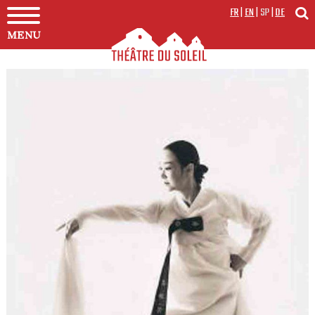
FR
|
EN
|
SP
|
DE
MENU