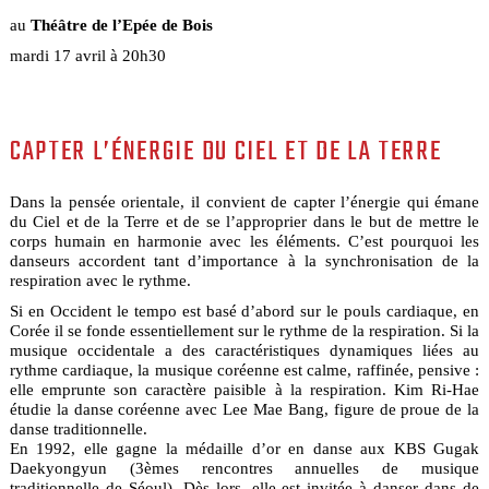
au
Théâtre de l’Epée de Bois
mardi 17 avril à 20h30
CAPTER L’ÉNERGIE DU CIEL ET DE LA TERRE
Dans la pensée orientale, il convient de capter l’énergie qui émane
du Ciel et de la Terre et de se l’approprier dans le but de mettre le
corps humain en harmonie avec les éléments. C’est pourquoi les
danseurs accordent tant d’importance à la synchronisation de la
respiration avec le rythme.
Si en Occident le tempo est basé d’abord sur le pouls cardiaque, en
Corée il se fonde essentiellement sur le rythme de la respiration. Si la
musique occidentale a des caractéristiques dynamiques liées au
rythme cardiaque, la musique coréenne est calme, raffinée, pensive :
elle emprunte son caractère paisible à la respiration. Kim Ri-Hae
étudie la danse coréenne avec Lee Mae Bang, figure de proue de la
danse traditionnelle.
En 1992, elle gagne la médaille d’or en danse aux KBS Gugak
Daekyongyun (3èmes rencontres annuelles de musique
traditionnelle de Séoul). Dès lors, elle est invitée à danser dans de