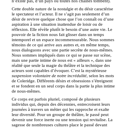
n’existe pas, d’un pays où toutes nos chaînes tombent).
Cette double nature de la nostalgie et du désir caractérise
le spectateur et l’acteur. Il ne s’agit pas seulement d’un
désir de revivre quelque chose que l’on connaît ou d’une
aspiration à une situation inattendue de loisir ou de
réflexion. Elle révèle plutôt le besoin d’une autre vie. Le
pouvoir de la fiction nous fait glisser dans un temps
intemporel et un espace incommensurable. Nous sommes
témoins de ce qui arrive aux autres et, en même temps,
nous dialoguons avec une partie secrète de nous-mêmes.
Nous sommes impliqués dans ce qui se passe sur scène,
mais une partie intime de nous est « ailleurs », dans une
réalité que seule la magie du théâtre et la technique des
acteurs sont capables d’évoquer. C’est la mystérieuse
suspension volontaire de notre incrédulité
, selon les mots
de Coleridge. Différents désirs et obsessions s’étreignent
et se fondent en un seul corps dans la partie la plus intime
de nous-mêmes.
Ce corps est parfois pluriel, composé de plusieurs
individus qui, depuis des décennies, entrecroisent leurs
journées à travers un métier qui les rapproche et exalte
leur diversité. Pour un groupe de théâtre, le passé peut
devenir une force inerte ou une tension qui revitalise. La
sagesse de nombreuses cultures place le passé devant