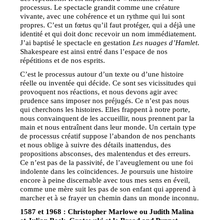
processus. Le spectacle grandit comme une créature
vivante, avec une cohérence et un rythme qui lui sont
propres. C’est un fœtus qu’il faut protéger, qui a déjà une
identité et qui doit donc recevoir un nom immédiatement.
J’ai baptisé le spectacle en gestation
Les nuages d’Hamlet
.
Shakespeare est ainsi entré dans l’espace de nos
répétitions et de nos esprits.
C’est le processus autour d’un texte ou d’une histoire
réelle ou inventée qui décide. Ce sont ses vicissitudes qui
provoquent nos réactions, et nous devons agir avec
prudence sans imposer nos préjugés. Ce n’est pas nous
qui cherchons les histoires. Elles frappent à notre porte,
nous convainquent de les accueillir, nous prennent par la
main et nous entraînent dans leur monde. Un certain type
de processus créatif suppose l’abandon de nos penchants
et nous oblige à suivre des détails inattendus, des
propositions absconses, des malentendus et des erreurs.
Ce n’est pas de la passivité, de l’aveuglement ou une foi
indolente dans les coïncidences. Je poursuis une histoire
encore à peine discernable avec tous mes sens en éveil,
comme une mère suit les pas de son enfant qui apprend à
marcher et à se frayer un chemin dans un monde inconnu.
1587 et 1968 : Christopher Marlowe ou Judith Malina