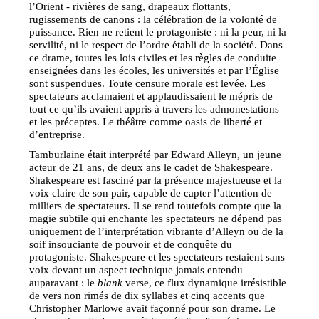
l’Orient - rivières de sang, drapeaux flottants,
rugissements de canons : la célébration de la volonté de
puissance. Rien ne retient le protagoniste : ni la peur, ni la
servilité, ni le respect de l’ordre établi de la société. Dans
ce drame, toutes les lois civiles et les règles de conduite
enseignées dans les écoles, les universités et par l’Église
sont suspendues. Toute censure morale est levée. Les
spectateurs acclamaient et applaudissaient le mépris de
tout ce qu’ils avaient appris à travers les admonestations
et les préceptes. Le théâtre comme oasis de liberté et
d’entreprise.
Tamburlaine était interprété par Edward Alleyn, un jeune
acteur de 21 ans, de deux ans le cadet de Shakespeare.
Shakespeare est fasciné par la présence majestueuse et la
voix claire de son pair, capable de capter l’attention de
milliers de spectateurs. Il se rend toutefois compte que la
magie subtile qui enchante les spectateurs ne dépend pas
uniquement de l’interprétation vibrante d’Alleyn ou de la
soif insouciante de pouvoir et de conquête du
protagoniste. Shakespeare et les spectateurs restaient sans
voix devant un aspect technique jamais entendu
auparavant : le
blank
verse, ce flux dynamique irrésistible
de vers non rimés de dix syllabes et cinq accents que
Christopher Marlowe avait façonné pour son drame. Le