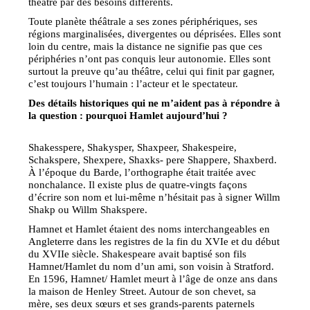
théâtre par des besoins différents.
Toute planète théâtrale a ses zones périphériques, ses
régions marginalisées, divergentes ou déprisées. Elles sont
loin du centre, mais la distance ne signifie pas que ces
périphéries n’ont pas conquis leur autonomie. Elles sont
surtout la preuve qu’au théâtre, celui qui finit par gagner,
c’est toujours l’humain : l’acteur et le spectateur.
Des détails historiques qui ne m’aident pas à répondre à
la question : pourquoi Hamlet aujourd’hui ?
Shakesspere, Shakysper, Shaxpeer, Shakespeire,
Schakspere, Shexpere, Shaxks- pere Shappere, Shaxberd.
À l’époque du Barde, l’orthographe était traitée avec
nonchalance. Il existe plus de quatre-vingts façons
d’écrire son nom et lui-même n’hésitait pas à signer Willm
Shakp ou Willm Shakspere.
Hamnet et Hamlet étaient des noms interchangeables en
Angleterre dans les registres de la fin du XVIe et du début
du XVIIe siècle. Shakespeare avait baptisé son fils
Hamnet/Hamlet du nom d’un ami, son voisin à Stratford.
En 1596, Hamnet/ Hamlet meurt à l’âge de onze ans dans
la maison de Henley Street. Autour de son chevet, sa
mère, ses deux sœurs et ses grands-parents paternels