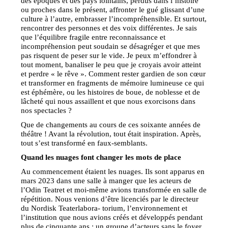
des époques et des pays lointains, perdus dans l’histoire
ou proches dans le présent, affronter le gué glissant d’une
culture à l’autre, embrasser l’incompréhensible. Et surtout,
rencontrer des personnes et des voix différentes. Je sais
que l’équilibre fragile entre reconnaissance et
incompréhension peut soudain se désagréger et que mes
pas risquent de peser sur le vide. Je peux m’effondrer à
tout moment, banaliser le peu que je croyais avoir atteint
et perdre « le rêve ». Comment rester gardien de son cœur
et transformer en fragments de mémoire lumineuse ce qui
est éphémère, ou les histoires de boue, de noblesse et de
lâcheté qui nous assaillent et que nous exorcisons dans
nos spectacles ?
Que de changements au cours de ces soixante années de
théâtre ! Avant la révolution, tout était inspiration. Après,
tout s’est transformé en faux-semblants.
Quand les nuages font changer les mots de place
Au commencement étaient les nuages. Ils sont apparus en
mars 2023 dans une salle à manger que les acteurs de
l’Odin Teatret et moi-même avions transformée en salle de
répétition. Nous venions d’être licenciés par le directeur
du Nordisk Teaterlabora- torium, l’environnement et
l’institution que nous avions créés et développés pendant
plus de cinquante ans : un groupe d’acteurs sans le foyer