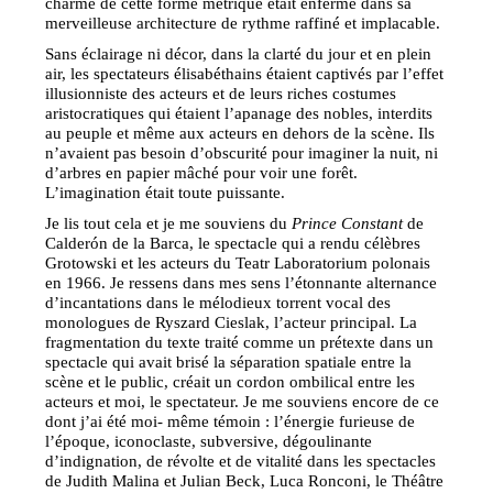
charme de cette forme métrique était enfermé dans sa
merveilleuse architecture de rythme raffiné et implacable.
Sans éclairage ni décor, dans la clarté du jour et en plein
air, les spectateurs élisabéthains étaient captivés par l’effet
illusionniste des acteurs et de leurs riches costumes
aristocratiques qui étaient l’apanage des nobles, interdits
au peuple et même aux acteurs en dehors de la scène. Ils
n’avaient pas besoin d’obscurité pour imaginer la nuit, ni
d’arbres en papier mâché pour voir une forêt.
L’imagination était toute puissante.
Je lis tout cela et je me souviens du
Prince Constant
de
Calderón de la Barca, le spectacle qui a rendu célèbres
Grotowski et les acteurs du Teatr Laboratorium polonais
en 1966. Je ressens dans mes sens l’étonnante alternance
d’incantations dans le mélodieux torrent vocal des
monologues de Ryszard Cieslak, l’acteur principal. La
fragmentation du texte traité comme un prétexte dans un
spectacle qui avait brisé la séparation spatiale entre la
scène et le public, créait un cordon ombilical entre les
acteurs et moi, le spectateur. Je me souviens encore de ce
dont j’ai été moi- même témoin : l’énergie furieuse de
l’époque, iconoclaste, subversive, dégoulinante
d’indignation, de révolte et de vitalité dans les spectacles
de Judith Malina et Julian Beck, Luca Ronconi, le Théâtre