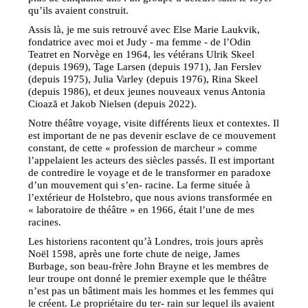
qu’ils avaient construit.
Assis là, je me suis retrouvé avec Else Marie Laukvik,
fondatrice avec moi et Judy - ma femme - de l’Odin
Teatret en Norvège en 1964, les vétérans Ulrik Skeel
(depuis 1969), Tage Larsen (depuis 1971), Jan Ferslev
(depuis 1975), Julia Varley (depuis 1976), Rina Skeel
(depuis 1986), et deux jeunes nouveaux venus Antonia
Cioază et Jakob Nielsen (depuis 2022).
Notre théâtre voyage, visite différents lieux et contextes. Il
est important de ne pas devenir esclave de ce mouvement
constant, de cette « profession de marcheur » comme
l’appelaient les acteurs des siècles passés. Il est important
de contredire le voyage et de le transformer en paradoxe
d’un mouvement qui s’en- racine. La ferme située à
l’extérieur de Holstebro, que nous avions transformée en
« laboratoire de théâtre » en 1966, était l’une de mes
racines.
Les historiens racontent qu’à Londres, trois jours après
Noël 1598, après une forte chute de neige, James
Burbage, son beau-frère John Brayne et les membres de
leur troupe ont donné le premier exemple que le théâtre
n’est pas un bâtiment mais les hommes et les femmes qui
le créent. Le propriétaire du ter- rain sur lequel ils avaient