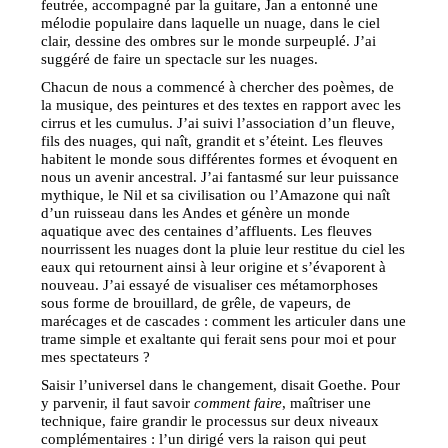
feutrée, accompagné par la guitare, Jan a entonné une
mélodie populaire dans laquelle un nuage, dans le ciel
clair, dessine des ombres sur le monde surpeuplé. J’ai
suggéré de faire un spectacle sur les nuages.
Chacun de nous a commencé à chercher des poèmes, de
la musique, des peintures et des textes en rapport avec les
cirrus et les cumulus. J’ai suivi l’association d’un fleuve,
fils des nuages, qui naît, grandit et s’éteint. Les fleuves
habitent le monde sous différentes formes et évoquent en
nous un avenir ancestral. J’ai fantasmé sur leur puissance
mythique, le Nil et sa civilisation ou l’Amazone qui naît
d’un ruisseau dans les Andes et génère un monde
aquatique avec des centaines d’affluents. Les fleuves
nourrissent les nuages dont la pluie leur restitue du ciel les
eaux qui retournent ainsi à leur origine et s’évaporent à
nouveau. J’ai essayé de visualiser ces métamorphoses
sous forme de brouillard, de grêle, de vapeurs, de
marécages et de cascades : comment les articuler dans une
trame simple et exaltante qui ferait sens pour moi et pour
mes spectateurs ?
Saisir l’universel dans le changement, disait Goethe. Pour
y parvenir, il faut savoir
comment faire
, maîtriser une
technique, faire grandir le processus sur deux niveaux
complémentaires : l’un dirigé vers la raison qui peut