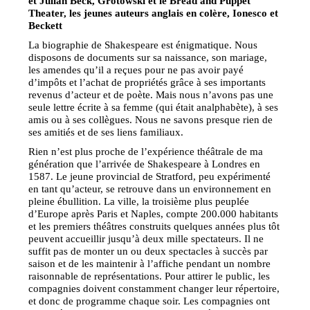
et Julian Beck, Grotowski et le Bread and Puppet
Theater, les jeunes auteurs anglais en colère, Ionesco et
Beckett
La biographie de Shakespeare est énigmatique. Nous
disposons de documents sur sa naissance, son mariage,
les amendes qu’il a reçues pour ne pas avoir payé
d’impôts et l’achat de propriétés grâce à ses importants
revenus d’acteur et de poète. Mais nous n’avons pas une
seule lettre écrite à sa femme (qui était analphabète), à ses
amis ou à ses collègues. Nous ne savons presque rien de
ses amitiés et de ses liens familiaux.
Rien n’est plus proche de l’expérience théâtrale de ma
génération que l’arrivée de Shakespeare à Londres en
1587. Le jeune provincial de Stratford, peu expérimenté
en tant qu’acteur, se retrouve dans un environnement en
pleine ébullition. La ville, la troisième plus peuplée
d’Europe après Paris et Naples, compte 200.000 habitants
et les premiers théâtres construits quelques années plus tôt
peuvent accueillir jusqu’à deux mille spectateurs. Il ne
suffit pas de monter un ou deux spectacles à succès par
saison et de les maintenir à l’affiche pendant un nombre
raisonnable de représentations. Pour attirer le public, les
compagnies doivent constamment changer leur répertoire,
et donc de programme chaque soir. Les compagnies ont