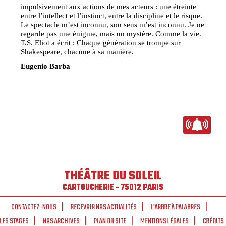
impulsivement aux actions de mes acteurs : une étreinte
entre l’intellect et l’instinct, entre la discipline et le risque.
Le spectacle m’est inconnu, son sens m’est inconnu. Je ne
regarde pas une énigme, mais un mystère. Comme la vie.
T.S. Eliot a écrit : Chaque génération se trompe sur
Shakespeare, chacune à sa manière.
Eugenio Barba
THÉÂTRE DU SOLEIL
CARTOUCHERIE - 75012 PARIS
CONTACTEZ-NOUS
RECEVOIR NOS ACTUALITÉS
L'ARBRE À PALABRES
LES STAGES
NOS ARCHIVES
PLAN DU SITE
MENTIONS LÉGALES
CRÉDITS