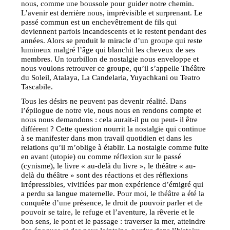
nous, comme une boussole pour guider notre chemin.
L’avenir est derrière nous, imprévisible et surprenant. Le
passé commun est un enchevêtrement de fils qui
deviennent parfois incandescents et le restent pendant des
années. Alors se produit le miracle d’un groupe qui reste
lumineux malgré l’âge qui blanchit les cheveux de ses
membres. Un tourbillon de nostalgie nous enveloppe et
nous voulons retrouver ce groupe, qu’il s’appelle Théâtre
du Soleil, Atalaya, La Candelaria, Yuyachkani ou Teatro
Tascabile.
Tous les désirs ne peuvent pas devenir réalité. Dans
l’épilogue de notre vie, nous nous en rendons compte et
nous nous demandons : cela aurait-il pu ou peut- il être
différent ? Cette question nourrit la nostalgie qui continue
à se manifester dans mon travail quotidien et dans les
relations qu’il m’oblige à établir. La nostalgie comme fuite
en avant (utopie) ou comme réflexion sur le passé
(cynisme), le livre « au-delà du livre », le théâtre « au-
delà du théâtre » sont des réactions et des réflexions
irrépressibles, vivifiées par mon expérience d’émigré qui
a perdu sa langue maternelle. Pour moi, le théâtre a été la
conquête d’une présence, le droit de pouvoir parler et de
pouvoir se taire, le refuge et l’aventure, la rêverie et le
bon sens, le pont et le passage : traverser la mer, atteindre