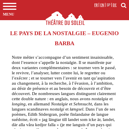
FR
|
EN
|
SP
|
DE
MENU
LE PAYS DE LA NOSTALGIE – EUGENIO
BARBA
Notre métier s’accompagne d’un sentiment insaisissable,
dont l’essence s’appelle la nostalgie. Il se manifeste par
deux variantes complémentaires : se tourner vers le passé,
le revivre, l’analyser, lutter contre lui, le regretter ou
l’exécrer ; et se tourner vers l’avenir en tant qu’aspiration
au changement, à la recherche, à l’évasion, à l’ambition,
au désir de présence et au besoin de découvrir et d’être
découvert. De nombreuses langues distinguent clairement
cette double nature : en anglais, nous avons
nostalgia
et
longing
, en allemand
Nostalgie
et
Sehnsucht
, dans les
langues scandinaves
nostalgi
et
længsel
. Dans l’un de ses
poèmes, Edith Södergran, poète finlandaise de langue
suédoise, écrit « jag längtar till landet som icke är, landet,
där alla våra kedjor falla » (je me languis d’un pays qui