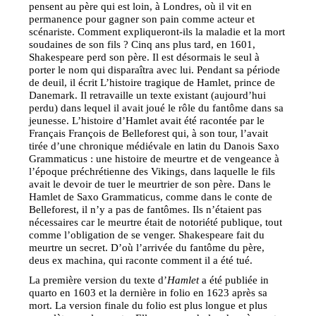
pensent au père qui est loin, à Londres, où il vit en
permanence pour gagner son pain comme acteur et
scénariste. Comment expliqueront-ils la maladie et la mort
soudaines de son fils ? Cinq ans plus tard, en 1601,
Shakespeare perd son père. Il est désormais le seul à
porter le nom qui disparaîtra avec lui. Pendant sa période
de deuil, il écrit L’histoire tragique de Hamlet, prince de
Danemark. Il retravaille un texte existant (aujourd’hui
perdu) dans lequel il avait joué le rôle du fantôme dans sa
jeunesse. L’histoire d’Hamlet avait été racontée par le
Français François de Belleforest qui, à son tour, l’avait
tirée d’une chronique médiévale en latin du Danois Saxo
Grammaticus : une histoire de meurtre et de vengeance à
l’époque préchrétienne des Vikings, dans laquelle le fils
avait le devoir de tuer le meurtrier de son père. Dans le
Hamlet de Saxo Grammaticus, comme dans le conte de
Belleforest, il n’y a pas de fantômes. Ils n’étaient pas
nécessaires car le meurtre était de notoriété publique, tout
comme l’obligation de se venger. Shakespeare fait du
meurtre un secret. D’où l’arrivée du fantôme du père,
deus ex machina, qui raconte comment il a été tué.
La première version du texte d’
Hamlet
a été publiée in
quarto en 1603 et la dernière in folio en 1623 après sa
mort. La version finale du folio est plus longue et plus