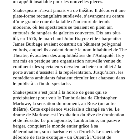
un appétit insatiable pour les nouvelles pièces.
Shakespeare n’avait jamais vu de théâtre. Il découvrit une
plate-forme rectangulaire surélevée, s’avançant au centre
d’une grande cour de la taille d’un court de tennis
moderne, où les spectateurs se tenaient en plein air,
entourés de rangées de galeries couvertes. Dix ans plus
tôt, en 1576, le marchand John Brayne et le charpentier
James Burbage avaient construit un bâtiment polygonal
en bois, auquel ils avaient donné le nom inhabituel de The
Theatre, évocateur des amphithéâtres de l’Antiquité. Ils y
ont mis en pratique une organisation nouvelle venue du
continent : les spectateurs devaient acheter un billet à la
porte avant d’assister à la représentation. Jusqu’alors, les
comédiens ambulants faisaient circuler leur chapeau dans
le public à la fin du spectacle.
Shakespeare s’est joint à la horde de gens qui se
précipitaient pour voir le Tamburlaine de Christopher
Marlowe, la sensation du moment, au Rose (un autre
théâtre). Cette expérience viscérale a changé sa vie. Le
drame de Marlowe est l’exaltation du rêve de domination
et de réussite. Le protagoniste, Tamburlaine, un pauvre
berger, conquiert le monde entier grâce à sa
détermination, son charisme et sa férocité. Le spectacle
déborde de faste exotique - un Orient à l’Orient de