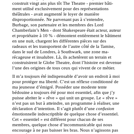
construit vingt ans plus tôt The Theatre - premier bâti-
ment utilisé exclusivement pour des représentations
théâtrales - avait augmenté le loyer de manière
disproportionnée. Ne parvenant pas à s’entendre,
Burbage, son partenaire et les membres des Lord
Chamberlain’s Men - dont Shakespeare était acteur, auteur
et propriétaire à 10 % - démontent entièrement le bâtiment
en une nuit, chargent les différentes pièces sur des
radeaux et les transportent de l’autre côté de la Tamise,
dans le sud de Londres, à Southwark, une zone ma-
récageuse et insalubre. Là, ils achetèrent un terrain et
construisirent le Globe Theatre, dont l’histoire est devenue
l’une des origines de tous ceux qui vivent de ce métier.
Il m’a toujours été indispensable d’avoir un endroit à moi
pour protéger ma liberté. C’est un réflexe conditionné de
ma jeunesse d’émigré. Posséder une modeste tente
bédouine a toujours été pour moi essentiel, afin que j’y
puisse abriter le « rêve » qui unit un groupe. Le « rêve »
n’est pas un but à atteindre, un programme à réaliser, une
déclaration d’intention. Il s’agit plutôt d’une
confusion
émotionnelle indescriptible de quelque chose d’essentiel.
Cet « essentiel » est différent pour chacun de ses
membres, quelque chose d’incommunicable qui nous
encourage à ne pas baisser les bras. Nous n’agissons pas