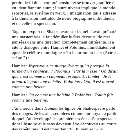
perdre le fil de la compréhension et se trouver gratifiée en
en identifiant un autre ; l’autre niveau implique le monde
sensoriel, le système nerveux, l’imagination qui s’adresse
à la dimension ineffable de notre biographie individuelle
et de celle du spectateur.
Tage, un expert de Shakespeare sur lequel il avait préparé
une masterclass, a fait dérailler le flux décousu de mes
pensées dans une direction complètement différente. Il a
cité le dialogue entre Hamlet et Polonius, immédiatement
après le célèbre monologue « To be or not to be » (Acte 3,
scène 2) :
Hamlet :
Voyez-vous ce nuage là-bas qui a presque la
forme d’un chameau ? Polonius : Par la messe ! On dirait
que c’est comme un chameau, vraiment. Hamlet : Je le
prendrais pour une belette. Polonius : Oui, il est tourné
comme une belette.
Hamlet :
Ou comme une baleine ? Polonius : Tout à fait
comme une baleine.
J’ai cherché dans
Hamlet
les lignes où Shakespeare parle
des nuages. Je les ai assemblées comme un noyau à partir
duquel j’ai développé les premières scènes d’un spectacle
dont l’histoire et le sens devaient être découverts au cours
des répétitions. Il est important d’« humaniser » le