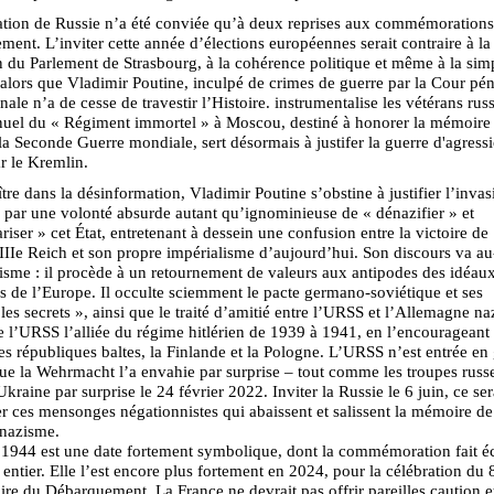
ation de Russie n’a été conviée qu’à deux reprises aux commémoration
ent. L’inviter cette année d’élections européennes serait contraire à la
n du Parlement de Strasbourg, à la cohérence politique et même à la sim
alors que Vladimir Poutine, inculpé de crimes de guerre par la Cour pén
onale n’a de cesse de travestir l’Histoire. instrumentalise les vétérans rus
nuel du « Régiment immortel » à Moscou, destiné à honorer la mémoire
la Seconde Guerre mondiale, sert désormais à justifer la guerre d'agress
r le Kremlin.
tre dans la désinformation, Vladimir Poutine s’obstine à justifier l’inva
 par une volonté absurde autant qu’ignominieuse de « dénazifier » et
ariser » cet État, entretenant à dessein une confusion entre la victoire d
 IIIe Reich et son propre impérialisme d’aujourd’hui. Son discours va au
isme : il procède à un retournement de valeurs aux antipodes des idéau
rs de l’Europe. Il occulte sciemment le pacte germano-soviétique et ses
les secrets », ainsi que le traité d’amitié entre l’URSS et l’Allemagne na
de l’URSS l’alliée du régime hitlérien de 1939 à 1941, en l’encourageant
es républiques baltes, la Finlande et la Pologne. L’URSS n’est entrée en
ue la Wehrmacht l’a envahie par surprise – tout comme les troupes russ
Ukraine par surprise le 24 février 2022. Inviter la Russie le 6 juin, ce ser
r ces mensonges négationnistes qui abaissent et salissent la mémoire de 
 nazisme.
 1944 est une date fortement symbolique, dont la commémoration fait é
entier. Elle l’est encore plus fortement en 2024, pour la célébration du
ire du Débarquement. La France ne devrait pas offrir pareilles caution e