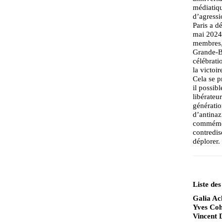
médiatiqu
d’agressi
Paris a d
mai 2024,
membres, 
Grande-Br
célébrati
la victoi
Cela se p
il possib
libérateu
génératio
d’antinaz
commémor
contredis
déplorer.
Liste des
Galia A
Yves Co
Vincent 