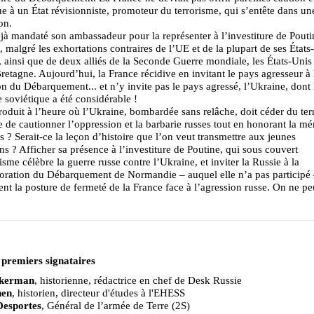
e à un État révisionniste, promoteur du terrorisme, qui s’entête dans un
on.
éjà mandaté son ambassadeur pour la représenter à l’investiture de Pouti
 malgré les exhortations contraires de l’UE et de la plupart de ses États-
ainsi que de deux alliés de la Seconde Guerre mondiale, les États-Unis 
etagne. Aujourd’hui, la France récidive en invitant le pays agresseur à 
on du Débarquement... et n’y invite pas le pays agressé, l’Ukraine, dont 
re soviétique a été considérable !
roduit à l’heure où l’Ukraine, bombardée sans relâche, doit céder du terr
le de cautionner l’oppression et la barbarie russes tout en honorant la m
rs ? Serait-ce la leçon d’histoire que l’on veut transmettre aux jeunes
ns ? Afficher sa présence à l’investiture de Poutine, qui sous couvert
isme célèbre la guerre russe contre l’Ukraine, et inviter la Russie à la
ation du Débarquement de Normandie – auquel elle n’a pas participé
ent la posture de fermeté de la France face à l’agression russe. On ne pe
 premiers signataires
ckerman
, historienne, rédactrice en chef de Desk Russie
hen
, historien, directeur d'études à l'EHESS
Desportes
, Général de l’armée de Terre (2S)