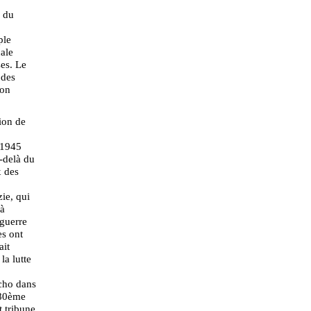
s du
ple
ale
ses. Le
 des
ion
sion de
e 1945
-delà du
x des
zie, qui
 à
 guerre
es ont
ait
la lutte
cho dans
 80ème
t tribune