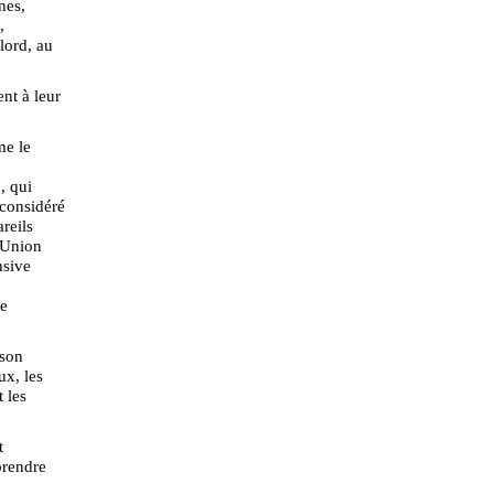
nes,
,
lord, au
nt à leur
me le
, qui
 considéré
reils
l'Union
nsive
de
 son
ux, les
 les
t
prendre