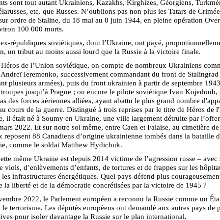
ts sont tout autant Ukrainiens, Kazakhs, Kirghizes, Géorgiens, Turkmè
élarusses, etc. que Russes. N’oublions pas non plus les Tatars de Crimée
sur ordre de Staline, du 18 mai au 8 juin 1944, en pleine opération Over
viron 100 000 morts.
 ex-républiques soviétiques, dont l’Ukraine, ont payé, proportionnelleme
n, un tribut au moins aussi lourd que la Russie à la victoire finale.
s Héros de l’Union soviétique, on compte de nombreux Ukrainiens com
 Andreï Ieremenko, successivement commandant du front de Stalingrad
nt plusieurs armées), puis du front ukrainien à partir de septembre 1943
troupes jusqu’à Prague ; ou encore le pilote soviétique Ivan Kojedoub,
s des forces aériennes alliées, ayant abattu le plus grand nombre d'appa
u cours de la guerre. Distingué à trois reprises par le titre de Héros de 
e, il était né à Soumy en Ukraine, une ville largement détruite par l’offe
mars 2022. Et sur notre sol même, entre Caen et Falaise, au cimetière de
 reposent 88 Canadiens d’origine ukrainienne tombés dans la bataille 
e, comme le soldat Matthew Hydichuk.
cette même Ukraine est depuis 2014 victime de l’agression russe – avec
e viols, d’enlèvements d’enfants, de tortures et de frappes sur les hôpita
 les infrastructures énergétiques. Quel pays défend plus courageusement
e la liberté et de la démocratie concrétisées par la victoire de 1945 ?
vembre 2022, le Parlement européen a reconnu la Russie comme un Éta
 le terrorisme. Les députés européens ont demandé aux autres pays de 
atives pour isoler davantage la Russie sur le plan international.