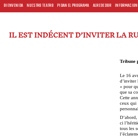
BIENVENIDA
NUESTRO TEATRO
PIDAN EL PROGRAMA
ALREDEDOR
INFORMACION
IL EST INDÉCENT D’INVITER LA
Tribune 
Le 16 avr
d’invite
« pour qu
que sa co
Cette ann
ceux qui 
personnali
D’abord, 
ci l’hérit
tous les 
l’éclatem