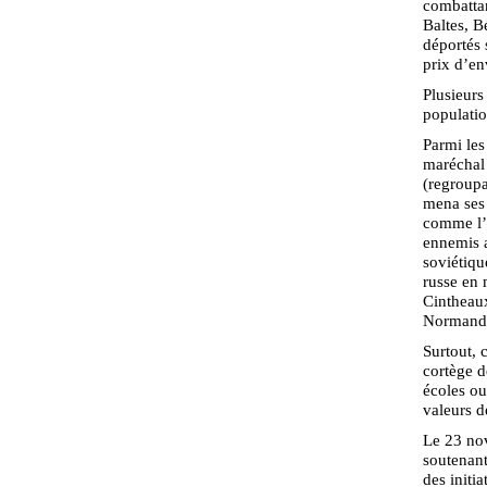
combattan
Baltes, B
déportés 
prix d’en
Plusieurs
populatio
Parmi le
maréchal
(regroupa
mena ses 
comme l’a
ennemis a
soviétiqu
russe en 
Cintheaux
Normandi
Surtout, 
cortège d
écoles ou
valeurs d
Le 23 no
soutenant
des initi