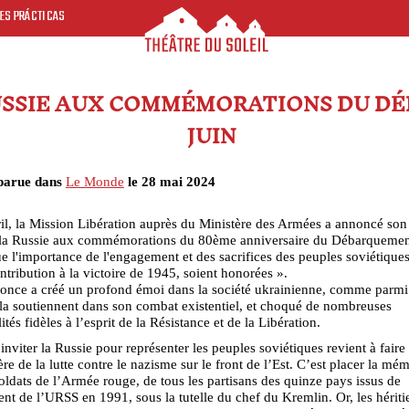
ES PRÁCTICAS
 RUSSIE AUX COMMÉMORATIONS DU D
JUIN
parue dans
Le Monde
le 28 mai 2024
il, la Mission Libération auprès du Ministère des Armées a annoncé son 
r la Russie aux commémorations du 80ème anniversaire du Débarquement
e l'importance de l'engagement et des sacrifices des peuples soviétiques
ntribution à la victoire de 1945, soient honorées ».
once a créé un profond émoi dans la société ukrainienne, comme parmi 
la soutiennent dans son combat existentiel, et choqué de nombreuses
tés fidèles à l’esprit de la Résistance et de la Libération.
inviter la Russie pour représenter les peuples soviétiques revient à faire 
ière de la lutte contre le nazisme sur le front de l’Est. C’est placer la mé
soldats de l’Armée rouge, de tous les partisans des quinze pays issus de
ent de l’URSS en 1991, sous la tutelle du chef du Kremlin. Or, les hériti