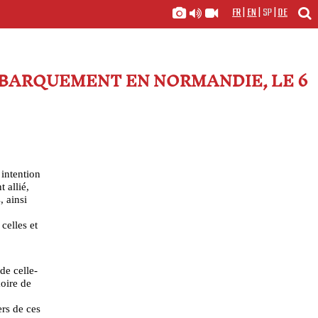
FR
|
EN
|
SP
|
DE
ÉBARQUEMENT EN NORMANDIE, LE 6
intention
 allié,
, ainsi
celles et
de celle-
moire de
ers de ces