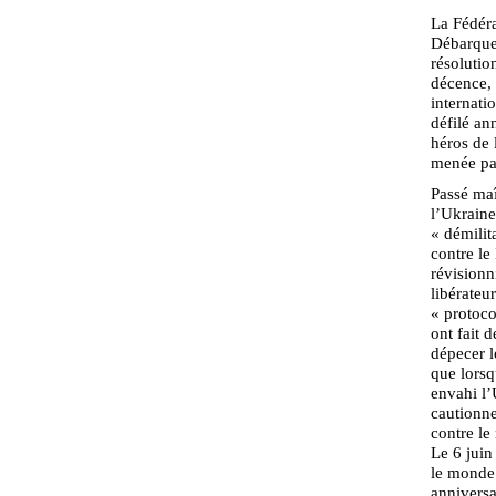
La Fédér
Débarquem
résolutio
décence, 
internati
défilé an
héros de 
menée pa
Passé maî
l’Ukraine
« démilit
contre le
révisionn
libérateu
« protoco
ont fait 
dépecer l
que lorsq
envahi l’
cautionne
contre le
Le 6 juin
le monde 
anniversa