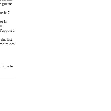
e guerre
ne le 7
et la
la
l’apport à
ain. Est-
émoire des
 –
ut que le