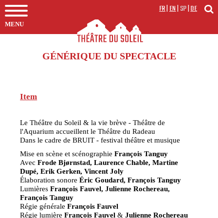
FR
|
EN
|
SP
|
DE
MENU
GÉNÉRIQUE DU SPECTACLE
Item
Le Théâtre du Soleil & la vie brève - Théâtre de
l'Aquarium accueillent le Théâtre du Radeau
Dans le cadre de BRUIT - festival théâtre et musique
Mise en scène et scénographie
François Tanguy
Avec
Frode Bjørnstad, Laurence Chable, Martine
Dupé, Erik Gerken, Vincent Joly
Élaboration sonore
Éric Goudard, François Tanguy
Lumières
François Fauvel, Julienne Rochereau,
François Tanguy
Régie générale
François Fauvel
Régie lumière
François Fauvel
&
Julienne Rochereau