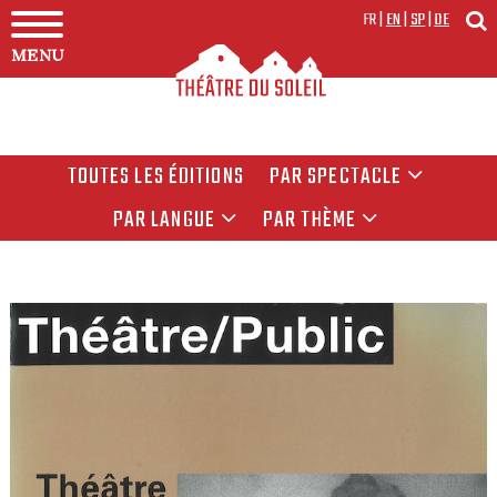
FR
|
EN
|
SP
|
DE
MENU
TOUTES LES ÉDITIONS
PAR SPECTACLE
PAR LANGUE
PAR THÈME