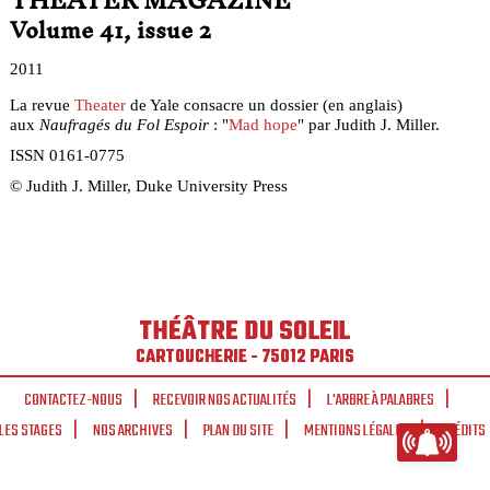
THEATER MAGAZINE
Volume 41, issue 2
2011
La revue
Theater
de Yale consacre un dossier (en anglais)
aux
Naufragés du Fol Espoir
: "
Mad hope
" par Judith J. Miller.
ISSN 0161-0775
© Judith J. Miller, Duke University Press
THÉÂTRE DU SOLEIL
CARTOUCHERIE - 75012 PARIS
CONTACTEZ-NOUS
RECEVOIR NOS ACTUALITÉS
L'ARBRE À PALABRES
LES STAGES
NOS ARCHIVES
PLAN DU SITE
MENTIONS LÉGALES
CRÉDITS