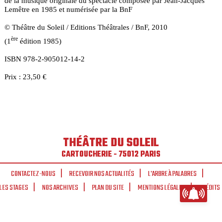
de la musique originale du spectacle composée par Jean-Jacques
Lemêtre en 1985 et numérisée par la BnF
© Théâtre du Soleil / Editions Théâtrales / BnF, 2010
ère
(1
édition 1985)
ISBN 978-2-905012-14-2
Prix : 23,50 €
THÉÂTRE DU SOLEIL
CARTOUCHERIE - 75012 PARIS
CONTACTEZ-NOUS
RECEVOIR NOS ACTUALITÉS
L'ARBRE À PALABRES
LES STAGES
NOS ARCHIVES
PLAN DU SITE
MENTIONS LÉGALES
CRÉDITS