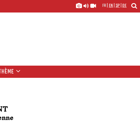
FR
|
EN
|
SP
|
DE
THÈME
NT
ienne