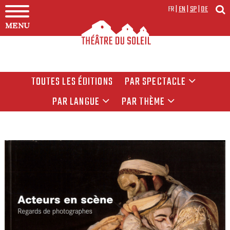
FR
|
EN
|
SP
|
DE
MENU
TOUTES LES ÉDITIONS
PAR SPECTACLE
PAR LANGUE
PAR THÈME