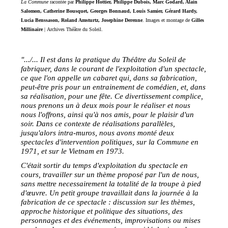
La Commune
racontée par
Philippe Hottier, Philippe Dubois, Marc Godard, Alain
Salomon, Catherine Bousquet, Georges Bonnaud, Louis Samier, Gérard Hardy,
Lucia Benssason, Roland Amsturtz, Josephine Derenne
.
Images et montage de
Gilles
Millinaire
|
Archives Théâtre du Soleil.
".../... Il est dans la pratique du Théâtre du Soleil de
fabriquer, dans le courant de l'exploitation d'un spectacle,
ce que l'on appelle un cabaret qui, dans sa fabrication,
peut-être pris pour un entrainement de comédien, et, dans
sa réalisation, pour une fête. Ce divertissement complice,
nous prenons un à deux mois pour le réaliser et nous
nous l'offrons, ainsi qu'à nos amis, pour le plaisir d'un
soir. Dans ce contexte de réalisations parallèles,
jusqu'alors intra-muros, nous avons monté deux
spectacles d'intervention politiques, sur la Commune en
1971, et sur le Vietnam en 1973.
C'était sortir du temps d'exploitation du spectacle en
cours, travailler sur un thème proposé par l'un de nous,
sans mettre necessairement la totalité de la troupe à pied
d'œuvre. Un petit groupe travaillait dans la journée à la
fabrication de ce spectacle : discussion sur les thèmes,
approche historique et politique des situations, des
personnages et des événements, improvisations ou mises