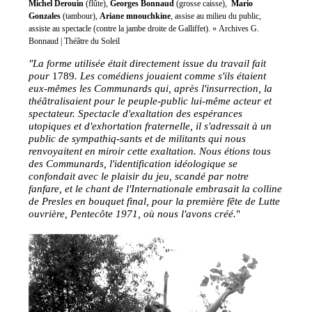
Michel Derouin
(flûte),
Georges Bonnaud
(grosse caisse),
Mario
Gonzales
(tambour),
Ariane mnouchkine
, assise au milieu du public,
assiste au spectacle (contre la jambe droite de Galliffet). » Archives G.
Bonnaud | Théâtre du Soleil
"La forme utilisée était directement issue du travail fait
pour
1789
. Les comédiens jouaient comme s'ils étaient
eux-mêmes les Communards qui, après l'insurrection, la
théâtralisaient pour le peuple-public lui-même acteur et
spectateur. Spectacle d'exaltation des espérances
utopiques et d'exhortation fraternelle, il s'adressait à un
public de sympathiq-sants et de militants qui nous
renvoyaitent en miroir cette exaltation. Nous étions tous
des Communards, l'identification idéologique se
confondait avec le plaisir du jeu, scandé par notre
fanfare, et le chant de l'Internationale embrasait la colline
de Presles en bouquet final, pour la première fête de Lutte
ouvrière, Pentecôte 1971, où nous l'avons créé.
"