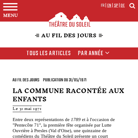
FR
|
EN
|
SP
|
DE
MENU
AU FIL DES JOURS
TOUS LES ARTICLES
PAR ANNÉE
AU FIL DES JOURS
PUBLICATION DU 31/05/1971
LA COMMUNE RACONTÉE AUX
ENFANTS
Le 31 mai 1971
Entre deux représentations de
1789
et à l'occasion de
"Pentecôte 71", la première fête organisée par Lutte
Ouvrière à Presles (Val d'Oise), une quinzaine de
comédiens du Théâtre du Soleil présente un court