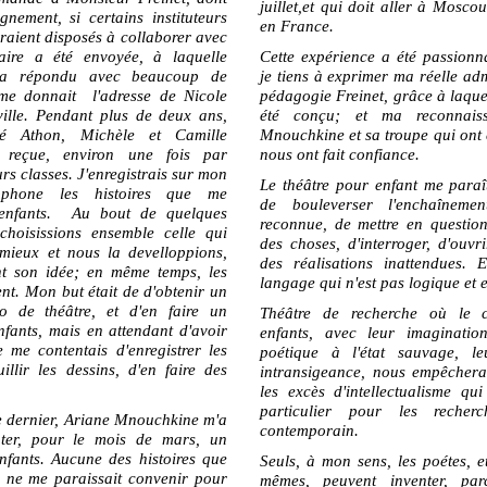
juillet,et qui doit aller à Mosco
ignement, si certains instituteurs
en France.
aient disposés à collaborer avec
aire a été envoyée, à laquelle
Cette expérience a été passionn
 a répondu avec beaucoup de
je tiens à exprimer ma réelle ad
 me donnait l'adresse de Nicole
pédagogie Freinet, grâce à laque
ille. Pendant plus de deux ans,
été conçu; et ma reconnais
é Athon, Michèle et Camille
Mnouchkine et sa troupe qui ont 
t reçue, environ une fois par
nous ont fait confiance.
rs classes. J'enregistrais sur mon
Le théâtre pour enfant me paraî
phone les histoires que me
de bouleverser l'enchaîneme
 enfants. Au bout de quelques
reconnue, de mettre en question
choisissions ensemble celle qui
des choses, d'interroger, d'ouvr
 mieux et nous la develloppions,
des réalisations inattendues. 
t son idée; en même temps, les
langage qui n'est pas logique et e
ient. Mon but était de d'obtenir un
o de théâtre, et d'en faire un
Théâtre de recherche où le c
nfants, mais en attendant d'avoir
enfants, avec leur imagination
je me contentais d'enregistrer les
poétique à l'état sauvage, l
uillir les dessins, d'en faire des
intransigeance, nous empêcher
les excès d'intellectualisme q
particulier pour les recher
 dernier, Ariane Mnouchkine m'a
contemporain.
ter, pour le mois de mars, un
nfants. Aucune des histoires que
Seuls, à mon sens, les poétes, e
es ne me paraissait convenir pour
mêmes, peuvent inventer, par