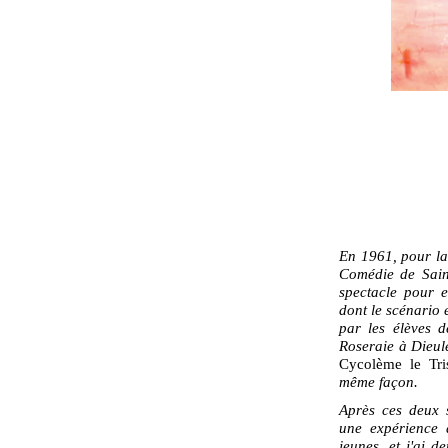
En 1961, pour la 
Comédie de Sain
spectacle pour 
dont le scénario 
par les élèves 
Roseraie à Dieule
Cycolème le Tr
même façon.
Après ces deux s
une expérience 
jeunes, et j'ai 