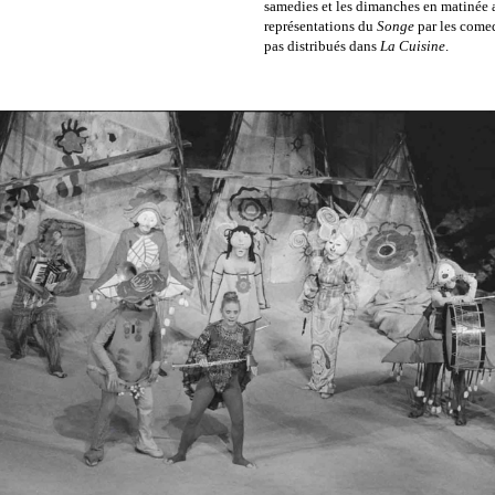
samedies et les dimanches en matinée 
représentations du
Songe
par les comed
pas distribués dans
La Cuisine
.