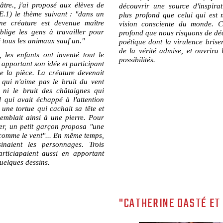
âtre., j'ai proposé aux élèves de
découvrir une source d'inspira
E.1) le thème suivant : "dans un
plus profond que celui qui est
une créature est devenue maître
vision consciente du monde. C
oblige les gens à travailler pour
profond que nous risquons de d
sé tous les animaux sauf un."
poétique dont la virulence brise
de la vérité admise, et ouvrira l
 les enfants ont inventé tout le
possibilités.
apportant son idée et participant
de la pièce. La créature devenait
 qui n'aime pas le bruit du vent
 ni le bruit des châtaignes qui
l qui avait échappé à l'attention
t une tortue qui cachait sa tête et
semblait ainsi à une pierre. Pour
ier, un petit garçon proposa "une
 comme le vent"... En même temps,
sinaient les personnages. Trois
articiapaient aussi en apportant
uelques dessins.
"CATHERINE DASTÉ ET