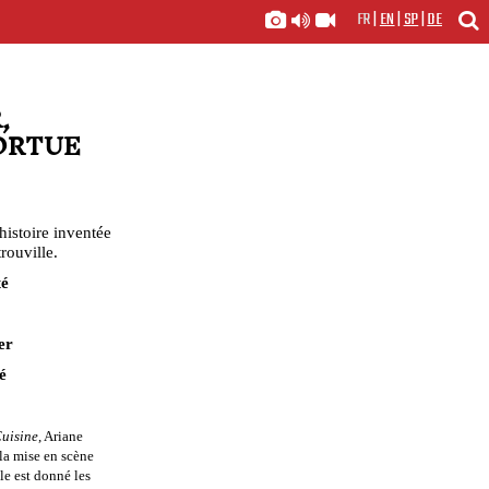
FR
|
EN
|
SP
|
DE
,
ORTUE
histoire inventée
trouville.
té
er
é
uisine
, Ariane
la mise en scène
le est donné les