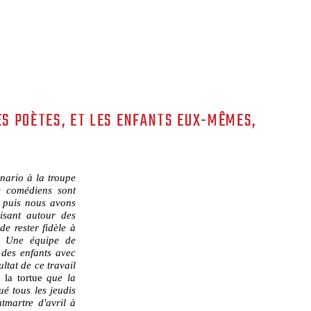
ES POÈTES, ET LES ENFANTS EUX-MÊMES,
énario à la troupe
s comédiens sont
, puis nous avons
isant autour des
 de rester fidèle à
ts. Une équipe de
s des enfants avec
ltat de ce travail
 la tortue
que la
ué tous les jeudis
martre d'avril à