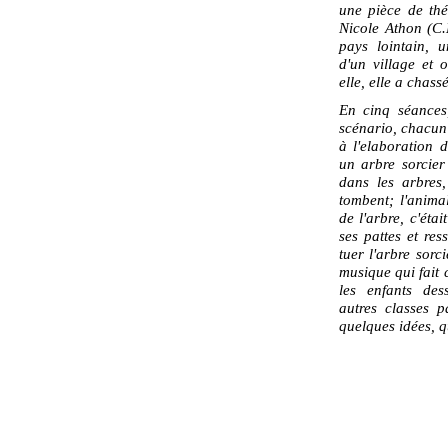
une pièce de thé
Nicole Athon (C.
pays lointain, 
d'un village et 
elle, elle a chas
En cinq séances,
scénario, chacun 
à l'elaboration 
un arbre sorcier
dans les arbres,
tombent; l'anima
de l'arbre, c'étai
ses pattes et res
tuer l'arbre sorc
musique qui fait
les enfants des
autres classes p
quelques idées, q