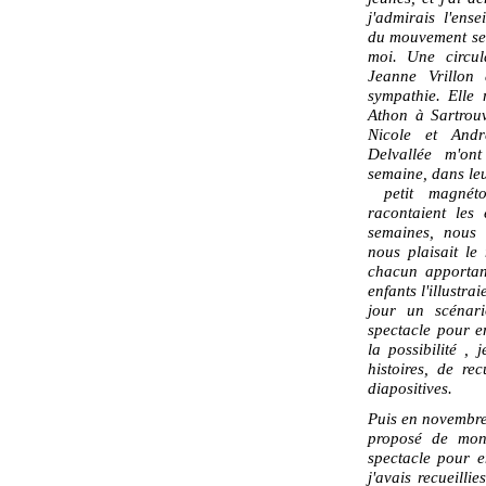
j'admirais l'ense
du mouvement ser
moi. Une circul
Jeanne Vrillon
sympathie. Elle
Athon à Sartrouv
Nicole et Andr
Delvallée m'on
semaine, dans leu
petit magnéto
racontaient les
semaines, nous 
nous plaisait le
chacun apportan
enfants l'illustra
jour un scénari
spectacle pour e
la possibilité , 
histoires, de rec
diapositives.
Puis en novembre
proposé de mon
spectacle pour e
j'avais recueilli