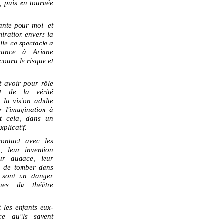
u, puis en tournée
ante pour moi, et
miration envers la
lle ce spectacle a
sance à Ariane
couru le risque et
t avoir pour rôle
nt de la vérité
 la vision adulte
ir l'imagination à
Et cela, dans un
xplicatif.
ontact avec les
, leur invention
eur audace, leur
a de tomber dans
ui sont un danger
ches du théâtre
t les enfants eux-
ce qu'ils savent