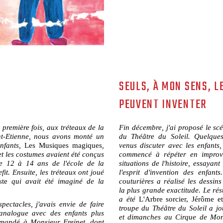
SEULS, À MON SENS, L
PEUVENT INVENTER
première fois, aux tréteaux de la
Fin décembre, j'ai proposé le sc
t-Etienne, nous avons monté un
du Théâtre du Soleil. Quelque
enfants,
Les Musiques magiques
,
venus discuter avec les enfants
et les costumes avaient été conçus
commencé à répéter en improv
de 12 à 14 ans de l'école de la
situations de l'histoire, essayant
fit. Ensuite, les tréteaux ont joué
l'esprit d'invention des enfan
iste
qui avait été imaginé de la
couturières a réalisé les dessin
la plus grande exactitude. Le résu
a été
L'Arbre sorcier, Jérôme et
pectacles, j'avais envie de faire
troupe du Théâtre du Soleil a jo
analogue avec des enfants plus
et dimanches au Cirque de Mont
demandé à Monsieur Freinet, dont