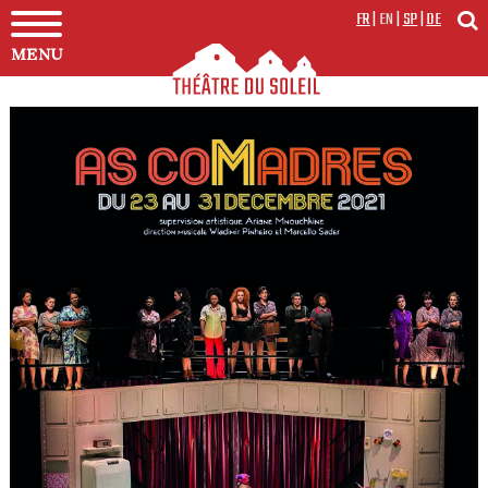
FR
|
EN
|
SP
|
DE
MENU