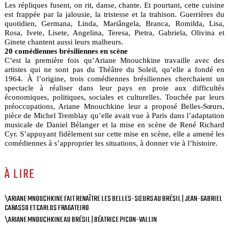
Les répliques fusent, on rit, danse, chante. Et pourtant, cette cuisine
est frappée par la jalousie, la tristesse et la trahison. Guerrières du
quotidien, Germana, Linda, Mariângela, Branca, Romilda, Lisa,
Rosa, Ivete, Lisete, Angelina, Teresa, Pietra, Gabriela, Olivina et
Ginete chantent aussi leurs malheurs.
20 comédiennes brésiliennes en scène
C’est la première fois qu’Ariane Mnouchkine travaille avec des
artistes qui ne sont pas du Théâtre du Soleil, qu’elle a fondé en
1964. À l’origine, trois comédiennes brésiliennes cherchaient un
spectacle à réaliser dans leur pays en proie aux difficultés
économiques, politiques, sociales et culturelles. Touchée par leurs
préoccupations, Ariane Mnouchkine leur a proposé Belles-Sœurs,
pièce de Michel Tremblay qu’elle avait vue à Paris dans l’adaptation
musicale de Daniel Bélanger et la mise en scène de René Richard
Cyr. S’appuyant fidèlement sur cette mise en scène, elle a amené les
comédiennes à s’approprier les situations, à donner vie à l’histoire.
À LIRE
\ARIANE MNOUCHKINE FAIT RENAÎTRE LES BELLES-SŒURS AU BRÉSIL | JEAN-GABRIEL
CARASSO ET CARLOS FRAGATEIRO
\ARIANE MNOUCHKINE AU BRÉSIL | BÉATRICE PICON-VALLIN