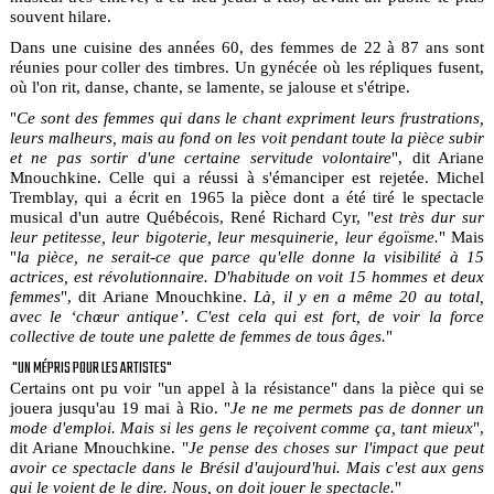
souvent hilare.
Dans une cuisine des années 60, des femmes de 22 à 87 ans sont
réunies pour coller des timbres. Un gynécée où les répliques fusent,
où l'on rit, danse, chante, se lamente, se jalouse et s'étripe.
"
Ce sont des femmes qui dans le chant expriment leurs frustrations,
leurs malheurs, mais au fond on les voit pendant toute la pièce subir
et ne pas sortir d'une certaine servitude volontaire
", dit Ariane
Mnouchkine. Celle qui a réussi à s'émanciper est rejetée. Michel
Tremblay, qui a écrit en 1965 la pièce dont a été tiré le spectacle
musical d'un autre Québécois, René Richard Cyr, "
est très dur sur
leur petitesse, leur bigoterie, leur mesquinerie, leur égoïsme.
" Mais
"
la pièce, ne serait-ce que parce qu'elle donne la visibilité à 15
actrices, est révolutionnaire. D'habitude on voit 15 hommes et deux
femmes
", dit Ariane Mnouchkine.
Là, il y en a même 20 au total,
avec le ‘chœur antique’
.
C'est cela qui est fort, de voir la force
collective de toute une palette de femmes de tous âges.
"
"UN MÉPRIS POUR LES ARTISTES"
Certains ont pu voir "un appel à la résistance" dans la pièce qui se
jouera jusqu'au 19 mai à Rio. "
Je ne me permets pas de donner un
mode d'emploi. Mais si les gens le reçoivent comme ça, tant mieux
",
dit Ariane Mnouchkine. "
Je pense des choses sur l'impact que peut
avoir ce spectacle dans le Brésil d'aujourd'hui. Mais c'est aux gens
qui le voient de le dire. Nous, on doit jouer le spectacle.
"