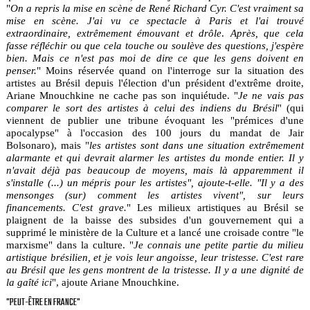
"
On a repris la mise en scène de René Richard Cyr. C'est vraiment sa
mise en scène. J'ai vu ce spectacle à Paris et l'ai trouvé
extraordinaire, extrêmement émouvant et drôle
.
Après, que cela
fasse réfléchir ou que cela touche ou soulève des questions, j'espère
bien. Mais ce n'est pas moi de dire ce que les gens doivent en
penser.
" Moins réservée quand on l'interroge sur la situation des
artistes au Brésil depuis l'élection d'un président d'extrême droite,
Ariane Mnouchkine ne cache pas son inquiétude. "
Je ne vais pas
comparer le sort des artistes à celui des indiens du Brésil
" (qui
viennent de publier une tribune évoquant les "prémices d'une
apocalypse" à l'occasion des 100 jours du mandat de Jair
Bolsonaro), mais "
les artistes sont dans une situation extrêmement
alarmante et qui devrait alarmer les artistes du monde entier. Il y
n'avait déjà pas beaucoup de moyens, mais là apparemment il
s'installe (...) un mépris pour les artistes", ajoute-t-elle. "Il y a des
mensonges (sur) comment les artistes vivent", sur leurs
financements. C'est grave.
" Les milieux artistiques au Brésil se
plaignent de la baisse des subsides d'un gouvernement qui a
supprimé le ministère de la Culture et a lancé une croisade contre "le
marxisme" dans la culture. "
Je connais une petite partie du milieu
artistique brésilien, et je vois leur angoisse, leur tristesse. C'est rare
au Brésil que les gens montrent de la tristesse. Il y a une dignité de
la gaîté ici
", ajoute Ariane Mnouchkine.
"PEUT-ÊTRE EN FRANCE"