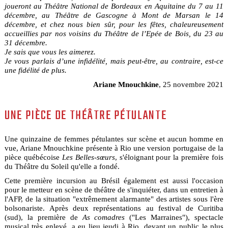
joueront au Théâtre National de Bordeaux en Aquitaine du 7 au 11
décembre, au Théâtre de Gascogne à Mont de Marsan le 14
décembre, et chez nous bien sûr, pour les fêtes, chaleureusement
accueillies par nos voisins du Théâtre de l’Epée de Bois, du 23 au
31 décembre.
Je sais que vous les aimerez.
Je vous parlais d’une infidélité, mais peut-être, au contraire, est-ce
une fidélité de plus.
Ariane Mnouchkine
, 25 novembre 2021
UNE PIÈCE DE THÉÂTRE PÉTULANTE
Une quinzaine de femmes pétulantes sur scène et aucun homme en
vue, Ariane Mnouchkine présente à Rio une version portugaise de la
pièce québécoise
Les Belles-sœurs
, s'éloignant pour la première fois
du Théâtre du Soleil qu'elle a fondé.
Cette première incursion au Brésil également est aussi l'occasion
pour le metteur en scène de théâtre de s'inquiéter, dans un entretien à
l'AFP, de la situation "extrêmement alarmante" des artistes sous l'ère
bolsonariste. Après deux représentations au festival de Curitiba
(sud), la première de
As comadres
("Les Marraines"), spectacle
musical très enlevé, a eu lieu jeudi à Rio, devant un public le plus