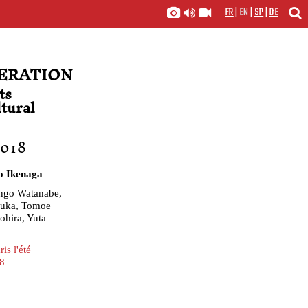
FR
|
EN
|
SP
|
DE
ERATION
ts
tural
2018
o Ikenaga
engo Watanabe,
suka, Tomoe
ohira, Yuta
ris l'été
8