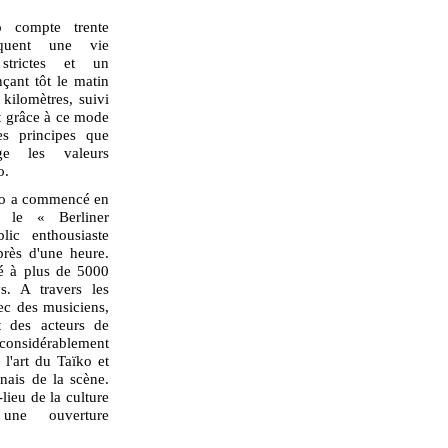
o compte trente
iquent une vie
strictes et un
çant tôt le matin
kilomètres, suivi
st grâce à ce mode
es principes que
age les valeurs
o.
odo a commencé en
, le « Berliner
lic enthousiaste
près d'une heure.
pé à plus de 5000
s. A travers les
vec des musiciens,
t des acteurs de
 considérablement
 l'art du Taïko et
onais de la scène.
lieu de la culture
 une ouverture