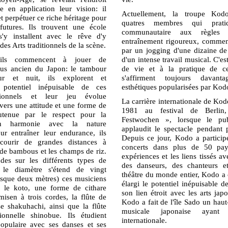
e en application leur vision: il
Actuellement, la troupe Kod
et perpétuer ce riche héritage pour
quatres membres qui prat
futures. Ils trouvent une école
communautaire aux règles 
'y installent avec le rêve d'y
entraînement rigoureux, commen
des Arts traditionnels de la scène.
par un jogging d'une dizaine de 
u'ils commencent à jouer de
d'un intense travail musical. C'e
plus ancien du Japon: le tambour
de vie et à la pratique de c
ur et nuit, ils explorent et
s'affirment toujours davant
 potentiel inépuisable de ces
esthétiques popularisées par Kod
tionnels et leur jeu évolue
La carrière internationale de K
vers une attitude et une forme de
1981 au festival de Berlin
utenue par le respect pour la
Festwochen », lorsque le pub
en harmonie avec la nature
applaudit le spectacle pendant 
ur entraîner leur endurance, ils
Depuis ce jour, Kodo a partici
ourir de grandes distances à
concerts dans plus de 50 pay
s de bambous et les champs de riz.
expériences et les liens tissés a
des sur les différents types de
des danseurs, des chanteurs e
 le diamètre s'étend de vingt
théâtre du monde entier, Kodo a
esque deux mètres) ces musiciens
élargi le potentiel inépuisable de
i le koto, une forme de cithare
son lien étroit avec les arts jap
misen à trois cordes, la flûte de
Kodo a fait de l'île Sado un haut-
 shakuhachi, ainsi que la flûte
musicale japonaise ayant
itionnelle shinobue. Ils étudient
internationale.
populaire avec ses danses et ses