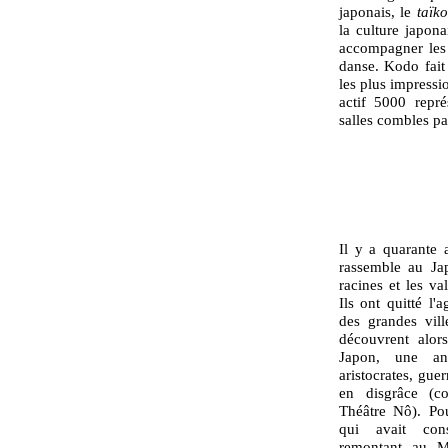
japonais, le
taïko
la culture japona
accompagner les f
danse. Kodo fait
les plus impressi
actif 5000 repr
salles combles pa
Il y a quarante a
rassemble au Jap
racines et les va
Ils ont quitté l'a
des grandes vill
découvrent alor
Japon, une anc
aristocrates, guer
en disgrâce (c
Théâtre Nô). Pou
qui avait cons
remontant au Mo