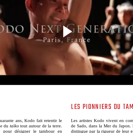
LES PIONNIERS DU TA
arante ans, Kodo fait retentir le
Les artistes Kodo vivent en com
que du
taïko
tout autour de la terre.
de Sado, dans la Mer du Japon. 
e pour désigner le tambour en
distingue par la rigueur de leur 