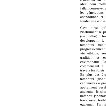
idéal pour mettr
fallait conserver 
les générations 
abandonnée et s
fonder une école 
C'est ainsi q
l'instrument le 
(ou taïko). Jo
développent le
tambours tradi
progressivement 
vie éthique, so
tradition et 
environnante. Po
commencent à c
travers les forêt
En plus des étu
tambours (dont
centimètres à pr
apprennent auss
ancienne, le sha
bambou japonaise
traversière trad
également l'art 