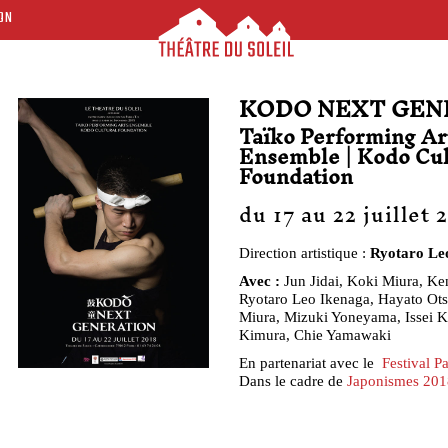
ON
KODO NEXT GEN
Taïko Performing Ar
Ensemble | Kodo Cul
Foundation
du 17 au 22 juillet 
Direction artistique :
Ryotaro Le
Avec :
Jun Jidai, Koki Miura, K
Ryotaro Leo Ikenaga, Hayato Ot
Miura, Mizuki Yoneyama, Issei K
Kimura, Chie Yamawaki
En partenariat avec le
Festival Pa
Dans le cadre de
Japonismes 201