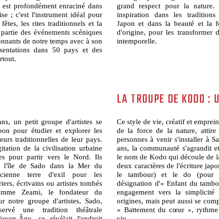
est profondément enraciné dans
grand respect pour la nature
ise ; c'est l'instrument idéal pour
inspiration dans les tradition
êtes, les rites traditionnels et la
Japon et dans la beauté et la f
 partie des événements scéniques
d'origine, pour les transformer 
onnants de notre temps avec à son
intemporelle.
ésentations dans 50 pays et des
rtout.
LA TROUPE DE KODO : 
ns, un petit groupe d'artistes se
Ce style de vie, créatif et empreint
on pour étudier et explorer les
de la force de la nature, attire 
leurs traditionnelles de leur pays.
personnes à venir s'installer à 
gitation de la civilisation urbaine
ans, la communauté s'agrandit e
es pour partir vers le Nord. Ils
le nom de Kodo qui découle de la
s l'île de Sado dans la Mer du
deux caractères de l'écriture japo
ienne terre d'exil pour les
le tambour) et le do (pour l
riers, écrivains ou artistes tombés
désignation d'« Enfant du tamb
omme Zeami, le fondateur du
engagement vers la simplicité 
r notre groupe d'artistes, Sado,
origines, mais peut aussi se co
ervé une tradition théâtrale
« Battement du cœur », rythme 
yen-Âge, se révélait l'endroit
vie.