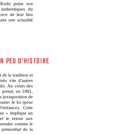
. Kodo puise son
s authentiques du
orce de leur lieu
dans une actualité
UN PEU D'HISTOIRE
 de la tradition et
très vite d'autres
Sado. Au cours des
t prend, en 1981,
 juxtaposition de
naise: le ko (pour
'enfance). Cette
our » implique un
et le retour aux
mprendre comme le
primordial de la