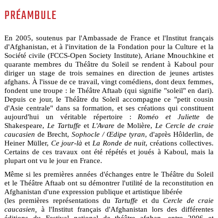
PRÉAMBULE
En 2005, soutenus par l'Ambassade de France et l'Institut français
d'Afghanistan, et à l'invitation de la Fondation pour la Culture et la
Société civile (FCCS-Open Society Institute), Ariane Mnouchkine et
quarante membres du Théâtre du Soleil se rendent à Kaboul pour
diriger un stage de trois semaines en direction de jeunes artistes
afghans. À l'issue de ce travail, vingt comédiens, dont deux femmes,
fondent une troupe : le Théâtre Aftaab (qui signifie "soleil" en dari).
Depuis ce jour, le Théâtre du Soleil accompagne ce "petit cousin
d'Asie centrale" dans sa formation, et ses créations qui constituent
aujourd'hui un véritable répertoire :
Roméo et Juliette
de
Shakespeare,
Le Tartuffe
et
L'Avare
de Molière,
Le Cercle de craie
caucasien
de Brecht,
Sophocle / Œ
dipe tyran
, d'après Hôlderlin, de
Heiner Müller,
Ce jour-là
et
La Ronde de nuit
, créations collectives.
Certains de ces travaux ont été répétés et joués à Kaboul, mais la
plupart ont vu le jour en France.
Même si les premières années d'échanges entre le Théâtre du Soleil
et le Théâtre Aftaab ont su démontrer l'utilité de la reconstitution en
Afghanistan d'une expression publique et artistique libérée
(les premières représentations du
Tartuffe
et du
Cercle de craie
caucasien,
à l'Institut français d'Afghanistan lors des différentes
éditions du Festival national de théâtre afghan, entre 2006 et