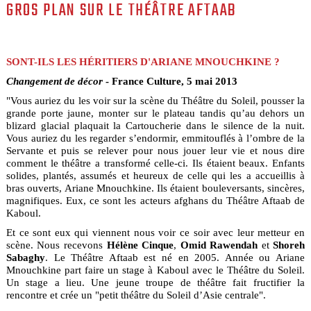
GROS PLAN SUR LE THÉÂTRE AFTAAB
SONT-ILS LES HÉRITIERS D'ARIANE MNOUCHKINE ?
Changement de décor
- France Culture, 5 mai 2013
"Vous auriez du les voir sur la scène du Théâtre du Soleil, pousser la
grande porte jaune, monter sur le plateau tandis qu’au dehors un
blizard glacial plaquait la Cartoucherie dans le silence de la nuit.
Vous auriez du les regarder s’endormir, emmitouflés à l’ombre de la
Servante et puis se relever pour nous jouer leur vie et nous dire
comment le théâtre a transformé celle-ci. Ils étaient beaux. Enfants
solides, plantés, assumés et heureux de celle qui les a accueillis à
bras ouverts, Ariane Mnouchkine. Ils étaient bouleversants, sincères,
magnifiques. Eux, ce sont les acteurs afghans du Théâtre Aftaab de
Kaboul.
Et ce sont eux qui viennent nous voir ce soir avec leur metteur en
scène. Nous recevons
Hélène Cinque
,
Omid Rawendah
et
Shoreh
Sabaghy
. Le Théâtre Aftaab est né en 2005. Année ou Ariane
Mnouchkine part faire un stage à Kaboul avec le Théâtre du Soleil.
Un stage a lieu. Une jeune troupe de théâtre fait fructifier la
rencontre et crée un "petit théâtre du Soleil d’Asie centrale".