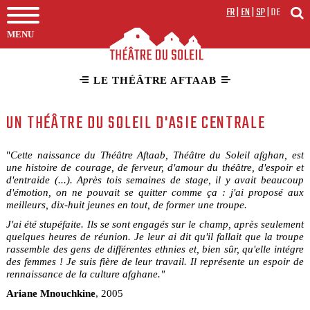
FR
|
EN
|
SP
|
DE
MENU
LE THÉÂTRE AFTAAB
UN THÉÂTRE DU SOLEIL D'ASIE CENTRALE
"
Cette naissance du Théâtre Aftaab, Théâtre du Soleil afghan, est
une histoire de courage, de ferveur, d'amour du théâtre, d'espoir et
d'entraide (...). Après tois semaines de stage, il y avait beaucoup
d'émotion, on ne pouvait se quitter comme ça : j'ai proposé aux
meilleurs, dix-huit jeunes en tout, de former une troupe.
J'ai été stupéfaite. Ils se sont engagés sur le champ, après seulement
quelques heures de réunion. Je leur ai dit qu'il fallait que la troupe
rassemble des gens de différentes ethnies et, bien sûr, qu'elle intégre
des femmes ! Je suis fière de leur travail. Il représente un espoir de
rennaissance de la culture afghane."
Ariane Mnouchkine
, 2005