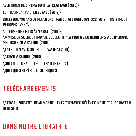
AVENTURES DE CINÉMA DU THÉÂTRE AFTAAB (2013)\
LE THÉÂTRE AFTAAB, EN VOYAGE (2012)\
COLLOQUE "90 ANS DE RELATIONS FRANCE-AFGHANISTAN 1922-2012 - HISTOIRE ET
PERSPECTIVES"\
AU TERME DE 7 MOIS À L’ENSATT (2011)\
\« MISE EN SCÈNE ET TRAVAIL COLLECTIF », À PROPOS DU DERNIER STAGE D’ARIANE
MNOUCHKINE À KABOUL (2010)
\ENTRETIEN AVEC SHOREH ET WAJMA (2010)
\ARIANE À KABOUL (2009)
\SOLEIL SUR KABOUL - LIBÉRATION (2005)
\QUELQUES REPÈRES HISTORIQUES
TÉLÉCHARGEMENTS
\AFTAAB, L'OUVERTURE AU MONDE - ENTRETIEN AVEC HÉLÈNE CINQUE ET SHAGHAYEGH
BEHESHTI
DANS NOTRE LIBRAIRIE