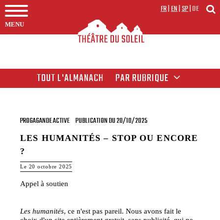
FR
|
EN
|
SP
|
DE
MENU
TOUT L'ALMANACH
PAR RUBRIQUE
PROGAGANDE ACTIVE
PUBLICATION DU 20/10/2025
LES HUMANITÉS – STOP OU ENCORE
?
Le 20 octobre 2025
Appel à soutien
Les humanités
, ce n'est pas pareil. Nous avons fait le
choix d'un site entièrement gratuit, sans publicité, qui ne