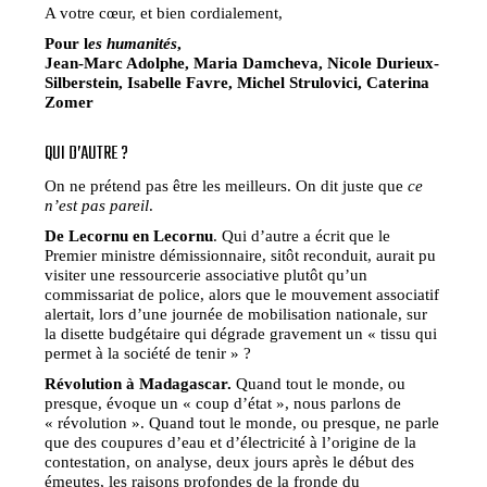
A votre cœur, et bien cordialement,
Pour l
es humanités
,
Jean-Marc Adolphe, Maria Damcheva, Nicole Durieux-
Silberstein, Isabelle Favre, Michel Strulovici, Caterina
Zomer
QUI D’AUTRE ?
On ne prétend pas être les meilleurs. On dit juste que
ce
n’est pas pareil
.
De Lecornu en Lecornu
. Qui d’autre a écrit que le
Premier ministre démissionnaire, sitôt reconduit, aurait pu
visiter une ressourcerie associative plutôt qu’un
commissariat de police, alors que le mouvement associatif
alertait, lors d’une journée de mobilisation nationale, sur
la disette budgétaire qui dégrade gravement un « tissu qui
permet à la société de tenir » ?
Révolution à Madagascar.
Quand tout le monde, ou
presque, évoque un « coup d’état », nous parlons de
« révolution ». Quand tout le monde, ou presque, ne parle
que des coupures d’eau et d’électricité à l’origine de la
contestation, on analyse, deux jours après le début des
émeutes, les raisons profondes de la fronde du