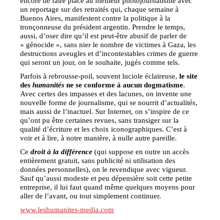
encore de faire place au meilleur photojournalisme avec
un reportage sur des retraités qui, chaque semaine à
Buenos Aires, manifestent contre la politique à la
tronçonneuse du président argentin. Prendre le temps,
aussi, d’oser dire qu’il est peut-être abusif de parler de
« génocide », sans nier le nombre de victimes à Gaza, les
destructions aveugles et d’incontestables crimes de guerre
qui seront un jour, on le souhaite, jugés comme tels.
Parfois à rebrousse-poil, souvent luciole éclaireuse,
le site
des
humanités
ne se conforme à aucun dogmatisme
.
Avec certes des impasses et des lacunes, on invente une
nouvelle forme de journalisme, qui se nourrit d’actualités,
mais aussi de l’inactuel. Sur Internet, on s’inspire de ce
qu’ont pu être certaines revues, sans transiger sur la
qualité d’écriture et les choix iconographiques. C’est à
voir et à lire, à notre manière, à nulle autre pareille.
Ce
droit à la différence
(qui suppose en outre un accès
entièrement gratuit, sans publicité ni utilisation des
données personnelles), on le revendique avec vigueur.
Sauf qu’aussi modeste et peu dépensière soit cette petite
entreprise, il lui faut quand même quelques moyens pour
aller de l’avant, ou tout simplement continuer.
www.leshumanites-media.com