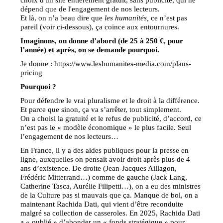
dépend que de l'engagement de nos lecteurs.
Et là, on n’a beau dire que
les humanités,
ce n’est pas
pareil (voir ci-dessous), ça coince aux entournures.
Imaginons, on donne d’abord (de 25 à 250 €, pour
l’année) et après, on se demande pourquoi.
Je donne : https://www.leshumanites-media.com/plans-
pricing
Pourquoi ?
Pour défendre le vrai pluralisme et le droit à la différence.
Et parce que sinon, ça va s’arrêter, tout simplement.
On a choisi la gratuité et le refus de publicité, d’accord, ce
n’est pas le « modèle économique » le plus facile. Seul
l’engagement de nos lecteurs…
En France, il y a des aides publiques pour la presse en
ligne, auxquelles on pensait avoir droit après plus de 4
ans d’existence. De droite (Jean-Jacques Aillagon,
Frédéric Mitterrand…) comme de gauche (Jack Lang,
Catherine Tasca, Aurélie Filipetti…), on a eu des ministres
de la Culture pas si mauvais que ça. Manque de bol, on a
maintenant Rachida Dati, qui vient d’être reconduite
malgré sa collection de casseroles. En 2025, Rachida Dati
a « oublié » d’abonder un « fonds stratégique » pour