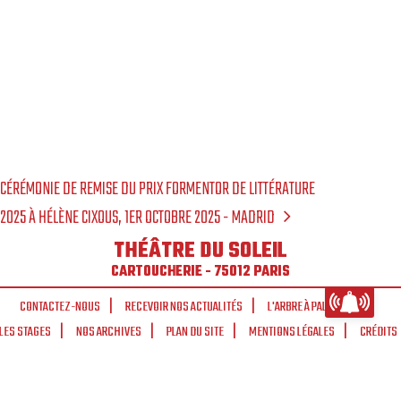
CÉRÉMONIE DE REMISE DU PRIX FORMENTOR DE LITTÉRATURE
2025 À HÉLÈNE CIXOUS, 1ER OCTOBRE 2025 - MADRID
THÉÂTRE DU SOLEIL
CARTOUCHERIE - 75012 PARIS
CONTACTEZ-NOUS
RECEVOIR NOS ACTUALITÉS
L'ARBRE À PALABRES
LES STAGES
NOS ARCHIVES
PLAN DU SITE
MENTIONS LÉGALES
CRÉDITS