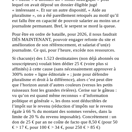
lequel on avait déposé un dossier éligible jugé
« intéressant ». Et sur un autre dispositif, « Aide au
pluralisme », on a été pareillement retoqués au motif qu’il
eut fallu être en capacité de pouvoir salarier au moins un.e
journaliste permanant. Bref, le serpent se mord la queue.
Pour être en ordre de bataille, pour 2026, il nous faudrait
DÉS MAINTENANT, pouvoir engager refonte du site et
amélioration de son référencement, et salariat d’un(e)
journaliste. Ce qui, pour l’heure, excède nos ressources.
Si chacun(e) des 1.523 destinataires (non déjà abonnés ou
souscripteurs) voulait bien dédier 25 € (voire plus si
affinités) à cette cause (sans nécessairement approuver à
300% notre « ligne éditoriale » ; juste pour défendre
pluralisme et droit à la différence), alors c’est peut dire
que l’horizon aurait d’autres couleurs (versus les petits
ruisseaux font les grandes rivières). Cerise sur le gâteau :
vu qu’on est quand même reconnus « d’information
politique et générale », les dons sont déductibles de
l’impôt sur le revenu (réduction d’impôts sur le revenu
égale à 66 % du montant des sommes versées, dans la
limite de 20 % du revenu imposable). Concrètement : un
don de 25 € par an ne coûte de facto que 8,50 € (pour 50
€ > 17 €, pour 100 € > 34 €, pour 250 € > 85 €)