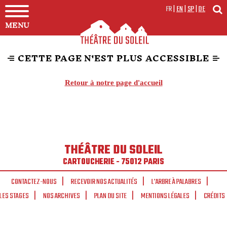
FR
|
EN
|
SP
|
DE
MENU
CETTE PAGE N'EST PLUS ACCESSIBLE
Retour à notre page d'accueil
THÉÂTRE DU SOLEIL
CARTOUCHERIE - 75012 PARIS
CONTACTEZ-NOUS
RECEVOIR NOS ACTUALITÉS
L'ARBRE À PALABRES
LES STAGES
NOS ARCHIVES
PLAN DU SITE
MENTIONS LÉGALES
CRÉDITS