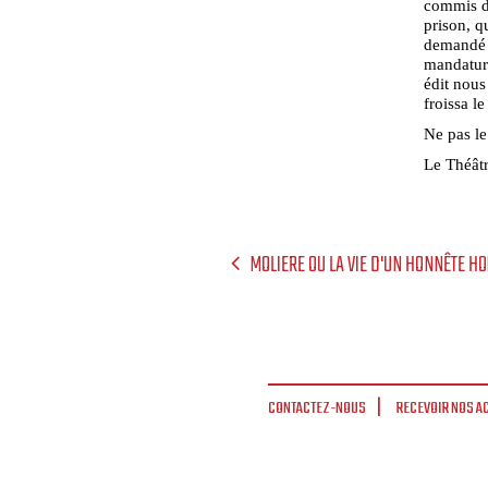
commis de
prison, q
demandé l
mandature
édit nous
froissa l
Ne pas le
Le Théâtr
MOLIERE OU LA VIE D'UN HONNÊTE H
CONTACTEZ-NOUS
RECEVOIR NOS A