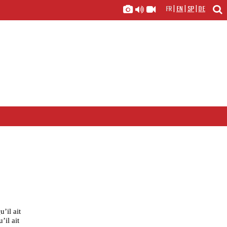
FR
|
EN
|
SP
|
DE
’il ait
’il ait