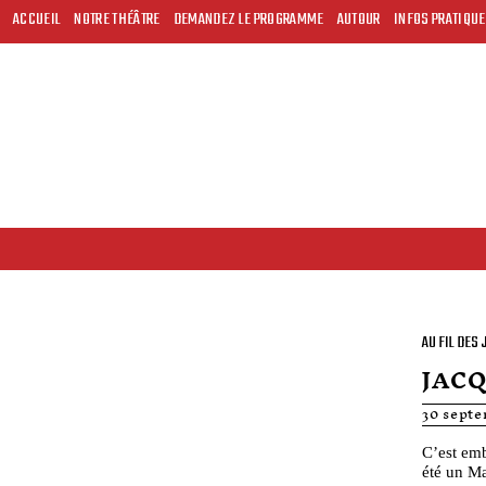
ACCUEIL
NOTRE THÉÂTRE
DEMANDEZ LE PROGRAMME
AUTOUR
INFOS PRATIQU
AU FIL DES
JAC
30 septe
C’est emb
été un Ma