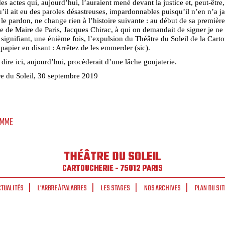
s actes qui, aujourd’hui, l’auraient mené devant la justice et, peut-être,
u’il ait eu des paroles désastreuses, impardonnables puisqu’il n’en n’a j
e pardon, ne change rien à l’histoire suivante : au début de sa première
 de Maire de Paris, Jacques Chirac, à qui on demandait de signer je ne 
 signifiant, une énième fois, l’expulsion du Théâtre du Soleil de la Carto
e papier en disant : Arrêtez de les emmerder (sic).
 dire ici, aujourd’hui, procèderait d’une lâche goujaterie.
e du Soleil, 30 septembre 2019
OMME
THÉÂTRE DU SOLEIL
CARTOUCHERIE - 75012 PARIS
CTUALITÉS
L'ARBRE À PALABRES
LES STAGES
NOS ARCHIVES
PLAN DU SIT