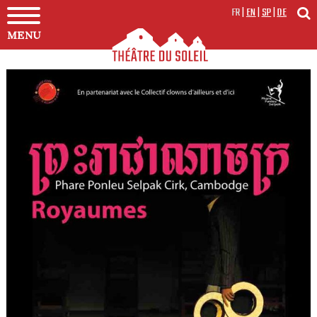
FR
|
EN
|
SP
|
DE
MENU