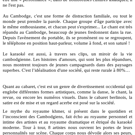
ne l'est pas.
Au Cambodge, c'est une forme de distraction familiale, ou tout le
monde peut prendre la parole. Chaque groupe d'âge participe avec
le même enthousiasme, et chacun peut s'exprimer... Le chant est très
répandu au Cambodge, beaucoup de jeunes fredonnent dans la rue.
Depuis l'avènement du portable, ils se promènent ou se regroupent,
le téléphone en position haut-parleur, volume à fond, et son saturé !
Le karaoké est aussi, à travers ses clips, un miroir de la vie
cambodgienne. Les histoires d'amours, qui sont les plus répandues,
nous montrent toujours de jeunes campagnards dans des paysages
superbes. C'est l’idéalisation d'une société, qui reste rurale à 80%…
Quant au cabaret, c'est est un genre de divertissement occidental qui
englobe différentes formes artistiques, comme la danse, le chant, la
revue, ou encore les numéros visuels. Dans le cabaret berlinois, la
satire est de mise et un regard acerbe est posé sur la société.
Le mythe du royaume khmer, si présent dans le quotidien et
l’inconscient des Cambodgiens, fait écho au royaume personnel et
intime des artistes et au royaume dramatique et étriqué du karaoké
moderne. Tour à tour, 8 artistes nous ouvrent les portes de leurs
personnalités sur scène. Chaque corps nous dévoile alors ses peurs,