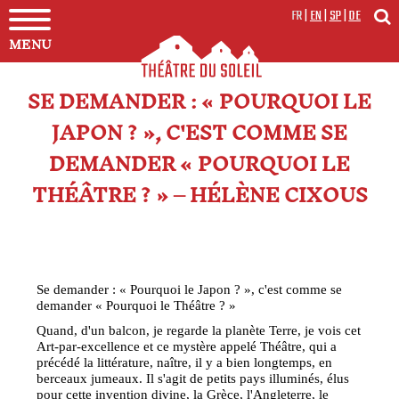
FR
|
EN
|
SP
|
DE
MENU
SE DEMANDER : « POURQUOI LE
JAPON ? », C'EST COMME SE
DEMANDER « POURQUOI LE
THÉÂTRE ? » – HÉLÈNE CIXOUS
Se demander : « Pourquoi le Japon ? », c'est comme se
demander « Pourquoi le Théâtre ? »
Quand, d'un balcon, je regarde la planète Terre, je vois cet
Art-par-excellence et ce mystère appelé Théâtre, qui a
précédé la littérature, naître, il y a bien longtemps, en
berceaux jumeaux. Il s'agit de petits pays illuminés, élus
pour cette invention divine, la Grèce, l'Angleterre, le