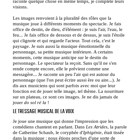
raconte quelque chose en même temps, je complète leurs
visions.
Les images renvoient à la pluralité des rôles que la
musique joue à différents moments du spectacle. Je fais
office de destin, de dieu, d'élément : je suis l'air, l'eau, le
feu... Je fais office de dessous et de dessus, je suis l'étoile
qui clignote et qui regarde l'acteur. Tout cela, c'est le
paysage. Je suis aussi la musique émotionnelle du
personnage, sa petite musique intérieure. A certains
moments, cette musique anticipe sur le destin du
personnage. Le spectateur la reçoit. Sans qu'il ne s'en
rende compte encore, elle le prévient comme une
messagère... Je raconte un peu l'air qui est autour du
personnage (que l'on peut écrire aussi ère ou aire...). Je
dis aux musiciens qui sont parfois avec moi que leur
fonction est de jouer telle image, tel thème. La nourriture
sur un plateau, ce sont ces images. Je ne dis jamais de
jouer
do sol ré la
!
LE TRESSAGE MUSICAL DE LA VOIX
Je joue une musique qui donne l'impression que les
comédiens chantent en parlant. Dans
Les Atrides
, la parole
de Catherine Schaub, le coryphée d'
Iphigénie
, était tissée
dans la musique : nous étions proches d'une sorte de