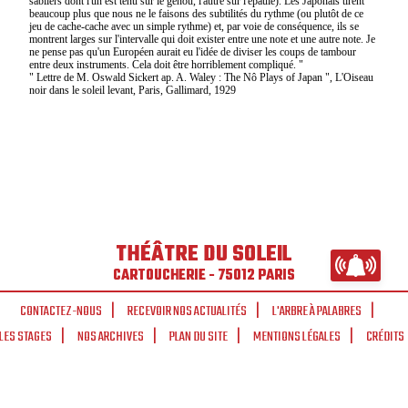
sabliers dont l'un est tenu sur le genou, l'autre sur l'épaule). Les Japonais tirent
beaucoup plus que nous ne le faisons des subtilités du rythme (ou plutôt de ce
jeu de cache-cache avec un simple rythme) et, par voie de conséquence, ils se
montrent larges sur l'intervalle qui doit exister entre une note et une autre note. Je
ne pense pas qu'un Européen aurait eu l'idée de diviser les coups de tambour
entre deux instruments. Cela doit être horriblement compliqué. "
" Lettre de M. Oswald Sickert ap. A. Waley : The Nô Plays of Japan ", L'Oiseau
noir dans le soleil levant, Paris, Gallimard, 1929
THÉÂTRE DU SOLEIL
CARTOUCHERIE - 75012 PARIS
CONTACTEZ-NOUS
RECEVOIR NOS ACTUALITÉS
L'ARBRE À PALABRES
LES STAGES
NOS ARCHIVES
PLAN DU SITE
MENTIONS LÉGALES
CRÉDITS