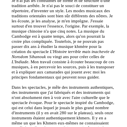
Je n'ai pas les contraintes de forme et de structure d'une
tradition arrêtée. Je n'ai pas le souci de constituer un
répertoire, d'inventer un style. Les modes musicaux des
traditions orientales sont bien sûr différents des nôtres. Je
les écoute, je les analyse, je m'en imprègne. J'essaie
surtout d'en trouver l'essence, l'origine. Par exemple, la
musique chinoise n'a que cinq notes. La musique du
Cambodge est à quatre temps, alors qu'on pourrait la
croire plus compliquée. Toutefois, je ne pouvais pas
passer dix ans à étudier la musique khmère pour la
création du spectacle
L'Histoire terrible mais inachevée de
Norodom Sihanouk
ou vingt ans pour créer celles de
L'Indiade
. Mon travail consiste à écouter beaucoup de ces
musiques, à en percevoir les sources, puis à les transposer
et à expliquer aux camarades qui jouent avec moi les
principes fondamentaux qui peuvent nous guider.
Dans les spectacles, je mêle des instruments authentiques,
des instruments que j'ai fabriqués et des instruments qui
n'ont absolument rien à voir avec l'aire culturelle que le
spectacle évoque. Pour le spectacle inspiré du Cambodge,
qui est celui dans lequel je jouais le plus grand nombre
d'instruments (il y en avait 280 sur le plateau), seuls onze
instruments étaient authentiquement khmers. Il y en a
même un que les Khmers eux-mêmes ne connaissaient