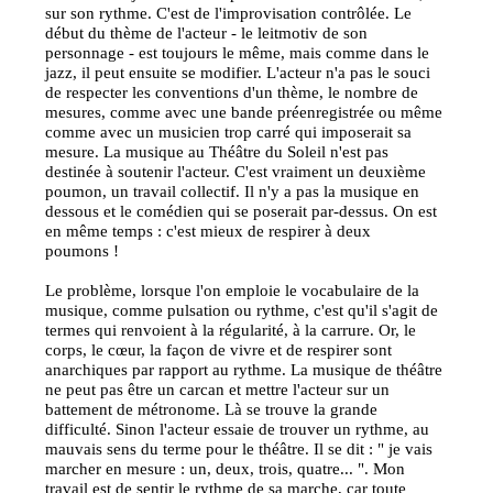
sur son rythme. C'est de l'improvisation contrôlée. Le
début du thème de l'acteur - le leitmotiv de son
personnage - est toujours le même, mais comme dans le
jazz, il peut ensuite se modifier. L'acteur n'a pas le souci
de respecter les conventions d'un thème, le nombre de
mesures, comme avec une bande préenregistrée ou même
comme avec un musicien trop carré qui imposerait sa
mesure. La musique au Théâtre du Soleil n'est pas
destinée à soutenir l'acteur. C'est vraiment un deuxième
poumon, un travail collectif. Il n'y a pas la musique en
dessous et le comédien qui se poserait par-dessus. On est
en même temps : c'est mieux de respirer à deux
poumons !
Le problème, lorsque l'on emploie le vocabulaire de la
musique, comme pulsation ou rythme, c'est qu'il s'agit de
termes qui renvoient à la régularité, à la carrure. Or, le
corps, le cœur, la façon de vivre et de respirer sont
anarchiques par rapport au rythme. La musique de théâtre
ne peut pas être un carcan et mettre l'acteur sur un
battement de métronome. Là se trouve la grande
difficulté. Sinon l'acteur essaie de trouver un rythme, au
mauvais sens du terme pour le théâtre. Il se dit : " je vais
marcher en mesure : un, deux, trois, quatre... ". Mon
travail est de sentir le rythme de sa marche, car toute