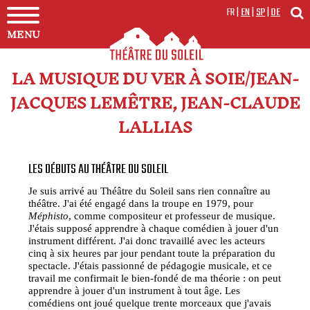
FR
|
EN
|
SP
|
DE
MENU
LA MUSIQUE DU VER À SOIE/JEAN-
JACQUES LEMÊTRE, JEAN-CLAUDE
LALLIAS
LES DÉBUTS AU THÉÂTRE DU SOLEIL
Je suis arrivé au Théâtre du Soleil sans rien connaître au
théâtre. J'ai été engagé dans la troupe en 1979, pour
Méphisto
, comme compositeur et professeur de musique.
J'étais supposé apprendre à chaque comédien à jouer d'un
instrument différent. J'ai donc travaillé avec les acteurs
cinq à six heures par jour pendant toute la préparation du
spectacle. J'étais passionné de pédagogie musicale, et ce
travail me confirmait le bien-fondé de ma théorie : on peut
apprendre à jouer d'un instrument à tout âge. Les
comédiens ont joué quelque trente morceaux que j'avais