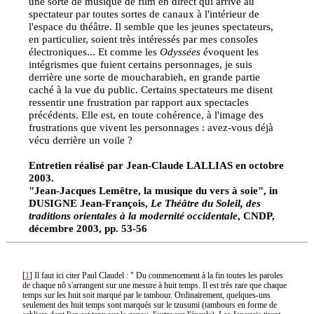
une sorte de musique de film en direct qui arrive au
spectateur par toutes sortes de canaux à l'intérieur de
l'espace du théâtre. Il semble que les jeunes spectateurs,
en particulier, soient très intéressés par mes consoles
électroniques... Et comme les
Odyssées
évoquent les
intégrismes que fuient certains personnages, je suis
derrière une sorte de moucharabieh, en grande partie
caché à la vue du public. Certains spectateurs me disent
ressentir une frustration par rapport aux spectacles
précédents. Elle est, en toute cohérence, à l'image des
frustrations que vivent les personnages : avez-vous déjà
vécu derrière un voile ?
Entretien réalisé par Jean-Claude LALLIAS en octobre
2003.
"Jean-Jacques Lemêtre, la musique du vers à soie", in
DUSIGNE Jean-François,
Le Théâtre du Soleil, des
traditions orientales à la modernité occidentale
, CNDP,
décembre 2003, pp. 53-56
[
1
] Il faut ici citer Paul Claudel : " Du commencement à la fin toutes les paroles
de chaque nô s'arrangent sur une mesure à huit temps. Il est très rare que chaque
temps sur les huit soit marqué par le tambour. Ordinairement, quelques-uns
seulement des huit temps sont marqués sur le tzusumi (tambours en forme de