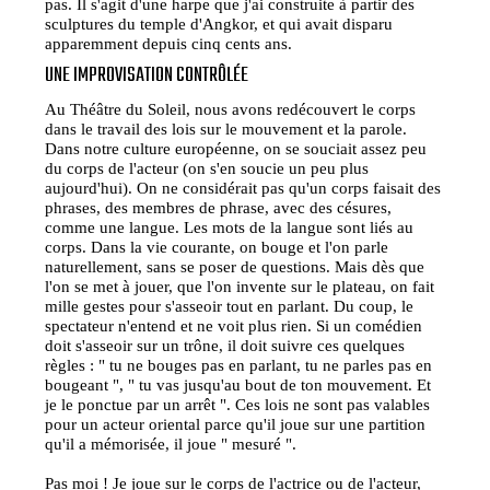
pas. Il s'agit d'une harpe que j'ai construite à partir des
sculptures du temple d'Angkor, et qui avait disparu
apparemment depuis cinq cents ans.
UNE IMPROVISATION CONTRÔLÉE
Au Théâtre du Soleil, nous avons redécouvert le corps
dans le travail des lois sur le mouvement et la parole.
Dans notre culture européenne, on se souciait assez peu
du corps de l'acteur (on s'en soucie un peu plus
aujourd'hui). On ne considérait pas qu'un corps faisait des
phrases, des membres de phrase, avec des césures,
comme une langue. Les mots de la langue sont liés au
corps. Dans la vie courante, on bouge et l'on parle
naturellement, sans se poser de questions. Mais dès que
l'on se met à jouer, que l'on invente sur le plateau, on fait
mille gestes pour s'asseoir tout en parlant. Du coup, le
spectateur n'entend et ne voit plus rien. Si un comédien
doit s'asseoir sur un trône, il doit suivre ces quelques
règles : " tu ne bouges pas en parlant, tu ne parles pas en
bougeant ", " tu vas jusqu'au bout de ton mouvement. Et
je le ponctue par un arrêt ". Ces lois ne sont pas valables
pour un acteur oriental parce qu'il joue sur une partition
qu'il a mémorisée, il joue " mesuré ".
Pas moi ! Je joue sur le corps de l'actrice ou de l'acteur,