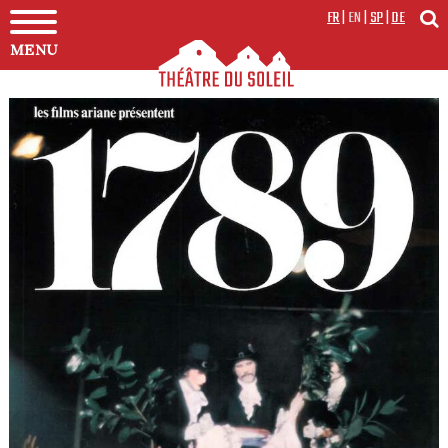
FR
|
EN
|
SP
|
DE
MENU