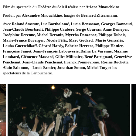
Film du spectacle du
Théâtre du Soleil
réalisé par
Ariane Mnouchkine
.
Produit par
Alexandre Mnouchkine
. Images de
Bernard Zitzermann
.
Avec
Roland Amstutz, Luc Bartholomé, Lucia Bensasson, Georges Bonnaud,
Jean-Claude Bourbault, Philippe Caubère, Serge Coursan, Anne Demeyer,
Joséphine Derenne, Michel Derouin, Myrrha Donzenac, Philippe Dubois,
Marie-France Duverger, Nicole Félix,
Marc Godard, Mario Gonzalès,
Louba Guertchikoff, Gérard Hardy, Fabrice Herrero, Philippe Hottier,
Françoise Jamet, Jean-François Labouverie, Daïna La Varenne,
Maxime
Lombard, Clémence Massard, Gilles Milinaire, René Patrignani,
Geneviève
Penchenat, Jean-Claude Penchenat, Franck Poumeyreau, Rosine Rochette,
Alain Salomon, Louis Samier, Jonathan Sutton, Michel Toty
,et les
spectateurs de la Cartoucherie.