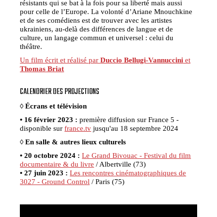
résistants qui se bat à la fois pour sa liberté mais aussi
pour celle de l’Europe. La volonté d’Ariane Mnouchkine
et de ses comédiens est de trouver avec les artistes
ukrainiens, au-delà des différences de langue et de
culture, un langage commun et universel : celui du
théâtre.
Un film écrit et réalisé par
Duccio Bellugi-Vannuccini
et
Thomas Briat
CALENDRIER DES PROJECTIONS
◊ Écrans et télévision
• 16 février 2023 :
première diffusion sur France 5 -
disponible sur
france.tv
jusqu'au 18 septembre 2024
◊
En salle & autres lieux culturels
• 20 octobre 2024 :
Le Grand Bivouac - Festival du film
documentaire & du livre
/ Albertville (73)
• 27 juin 2023 :
Les rencontres cinématographiques de
3027 - Ground Control
/ Paris (75)