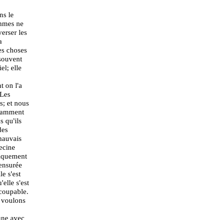
ns le
ommes ne
verser les
a
es choses
 souvent
el; elle
t on l'a
 Les
s; et nous
chamment
s qu'ils
des
mauvais
ecine
liquement
censurée
le s'est
elle s'est
 coupable.
s voulons
'une avec