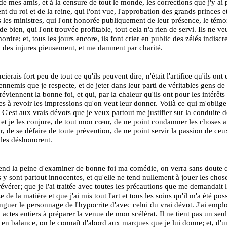
de mes amis, et à la censure de tout le monde, les corrections que j'y ai p
nt du roi et de la reine, qui l'ont vue, l'approbation des grands princes e
 les ministres, qui l'ont honorée publiquement de leur présence, le tém
e bien, qui l'ont trouvée profitable, tout cela n'a rien de servi. Ils ne ve
rdre; et, tous les jours encore, ils font crier en public des zélés indiscre
 des injures pieusement, et me damnent par charité.
ierais fort peu de tout ce qu'ils peuvent dire, n'était l'artifice qu'ils ont
 ennemis que je respecte, et de jeter dans leur parti de véritables gens de
réviennent la bonne foi, et qui, par la chaleur qu'ils ont pour les intérêts 
les à revoir les impressions qu'on veut leur donner. Voilà ce qui m'oblig
 C'est aux vrais dévots que je veux partout me justifier sur la conduite 
et je les conjure, de tout mon cœur, de ne point condamner les choses 
ir, de se défaire de toute prévention, de ne point servir la passion de ceu
les déshonorent.
rend la peine d'examiner de bonne foi ma comédie, on verra sans doute
s y sont partout innocentes, et qu'elle ne tend nullement à jouer les chos
 révérer; que je l'ai traitée avec toutes les précautions que me demandait 
e de la matière et que j'ai mis tout l'art et tous les soins qu'il m'a été po
inguer le personnage de l'hypocrite d'avec celui du vrai dévot. J'ai emp
 actes entiers à préparer la venue de mon scélérat. Il ne tient pas un se
r en balance, on le connaît d'abord aux marques que je lui donne; et, d'u