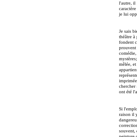
l'autre, i
caractère
je lui op
Je sais b
théâtre à
fondent c
prouvent e
comédie, c
mystères;
mêlée, et
appartien
représent
imprimées
chercher 
ont été l
Si l'empl
raison il
dangereus
correctio
souvent, 
peinture 