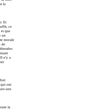
t la
. Et
ffit, ce
 et que
e un
tte morale
n de
étestées
aisant
Il n'y a
ner
fort
 qui ont
ques-uns
toute la