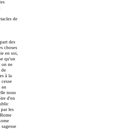
des
t
tacles de
upart des
es choses
ie en soi,
se qu'un
, on ne
e de
es à la
s cesse
s au
elle nous
ire d'en
ublic
 par les
ns Rome
 Rome
a sagesse