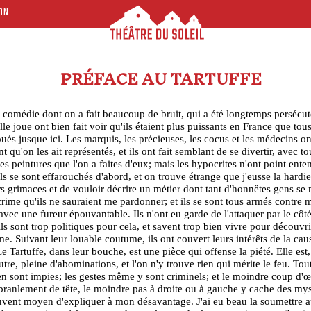
ON
PRÉFACE AU TARTUFFE
 comédie dont on a fait beaucoup de bruit, qui a été longtemps persécuté
lle joue ont bien fait voir qu'ils étaient plus puissants en France que tou
joués jusque ici. Les marquis, les précieuses, les cocus et les médecins on
qu'on les ait représentés, et ils ont fait semblant de se divertir, avec to
s peintures que l'on a faites d'eux; mais les hypocrites n'ont point ente
; ils se sont effarouchés d'abord, et on trouve étrange que j'eusse la hardi
rs grimaces et de vouloir décrire un métier dont tant d'honnêtes gens se 
crime qu'ils ne sauraient me pardonner; et ils se sont tous armés contre 
vec une fureur épouvantable. Ils n'ont eu garde de l'attaquer par le côté
 ils sont trop politiques pour cela, et savent trop bien vivre pour découvri
me. Suivant leur louable coutume, ils ont couvert leurs intérêts de la cau
Le Tartuffe, dans leur bouche, est une pièce qui offense la piété. Elle est
utre, pleine d'abominations, et l'on n'y trouve rien qui mérite le feu. Tou
en sont impies; les gestes même y sont criminels; et le moindre coup d'œi
ranlement de tête, le moindre pas à droite ou à gauche y cache des mys
ouvent moyen d'expliquer à mon désavantage. J'ai eu beau la soumettre 