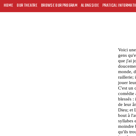
HOME
OUR THEATRE
BROWSE OUR PROGRAM
ALONGSIDE
PRATICAL INFORMATI
Voici une
gens qu'e
que j'ai 
doucement 
monde, de
raillerie
jouer leu
C'est un 
comédie a
blessés :
de leur â
Dieu; et 
bout à l'a
syllabes 
moindre b
qu'ils tr