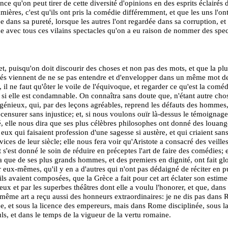
ce qu'on peut tirer de cette diversité d'opinions en des esprits éclairés 
ières, c'est qu'ils ont pris la comédie différemment, et que les uns l'on
e dans sa pureté, lorsque les autres l'ont regardée dans sa corruption, et
 avec tous ces vilains spectacles qu'on a eu raison de nommer des spec
.
fet, puisqu'on doit discourir des choses et non pas des mots, et que la pl
tés viennent de ne se pas entendre et d'envelopper dans un même mot d
 il ne faut qu'ôter le voile de l'équivoque, et regarder ce qu'est la coméd
 si elle est condamnable. On connaîtra sans doute que, n'étant autre cho
énieux, qui, par des leçons agréables, reprend les défauts des hommes
a censurer sans injustice; et, si nous voulons ouïr là-dessus le témoignag
té, elle nous dira que ses plus célèbres philosophes ont donné des louang
eux qui faisaient profession d'une sagesse si austère, et qui criaient san
 vices de leur siècle; elle nous fera voir qu'Aristote a consacré des veille
et s'est donné le soin de réduire en préceptes l'art de faire des comédies; 
 que de ses plus grands hommes, et des premiers en dignité, ont fait glo
eux-mêmes, qu'il y en a d'autres qui n'ont pas dédaigné de réciter en p
'ils avaient composées, que la Grèce a fait pour cet art éclater son estime
ieux et par les superbes théâtres dont elle a voulu l'honorer, et que, da
 même art a reçu aussi des honneurs extraordinaires: je ne dis pas dans
, et sous la licence des empereurs, mais dans Rome disciplinée, sous l
ls, et dans le temps de la vigueur de la vertu romaine.