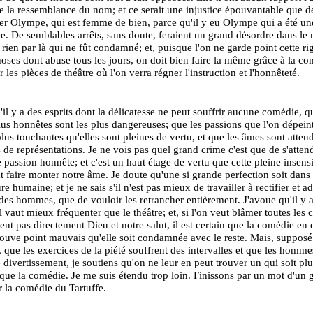
ue la ressemblance du nom; et ce serait une injustice épouvantable que d
 Olympe, qui est femme de bien, parce qu'il y eu Olympe qui a été un
. De semblables arrêts, sans doute, feraient un grand désordre dans le 
t rien par là qui ne fût condamné; et, puisque l'on ne garde point cette ri
hoses dont abuse tous les jours, on doit bien faire la même grâce à la co
 les pièces de théâtre où l'on verra régner l'instruction et l'honnêteté.
u'il y a des esprits dont la délicatesse ne peut souffrir aucune comédie, q
lus honnêtes sont les plus dangereuses; que les passions que l'on dépein
plus touchantes qu'elles sont pleines de vertu, et que les âmes sont attend
s de représentations. Je ne vois pas quel grand crime c'est que de s'attend
 passion honnête; et c'est un haut étage de vertu que cette pleine insensi
nt faire monter notre âme. Je doute qu'une si grande perfection soit dans 
re humaine; et je ne sais s'il n'est pas mieux de travailler à rectifier et a
des hommes, que de vouloir les retrancher entièrement. J'avoue qu'il y 
il vaut mieux fréquenter que le théâtre; et, si l'on veut blâmer toutes les 
ent pas directement Dieu et notre salut, il est certain que la comédie en d
trouve point mauvais qu'elle soit condamnée avec le reste. Mais, suppo
ai, que les exercices de la piété souffrent des intervalles et que les homme
 divertissement, je soutiens qu'on ne leur en peut trouver un qui soit plu
que la comédie. Je me suis étendu trop loin. Finissons par un mot d'un 
r la comédie du Tartuffe.