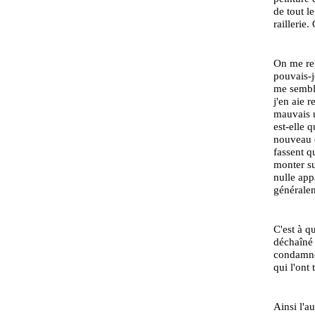
de tout l
raillerie
On me rep
pouvais-j
me semble
j'en aie 
mauvais u
est-elle 
nouveau d
fassent q
monter su
nulle app
généralem
C'est à q
déchaîné c
condamné 
qui l'ont
Ainsi l'a