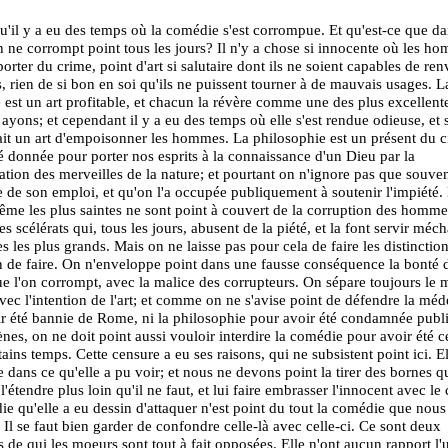
u'il y a eu des temps où la comédie s'est corrompue. Et qu'est-ce que da
ne corrompt point tous les jours? Il n'y a chose si innocente où les h
porter du crime, point d'art si salutaire dont ils ne soient capables de ren
s, rien de si bon en soi qu'ils ne puissent tourner à de mauvais usages. L
est un art profitable, et chacun la révère comme une des plus excellent
ayons; et cependant il y a eu des temps où elle s'est rendue odieuse, et
ait un art d'empoisonner les hommes. La philosophie est un présent du ci
é donnée pour porter nos esprits à la connaissance d'un Dieu par la
tion des merveilles de la nature; et pourtant on n'ignore pas que souven
 de son emploi, et qu'on l'a occupée publiquement à soutenir l'impiété.
me les plus saintes ne sont point à couvert de la corruption des homme
s scélérats qui, tous les jours, abusent de la piété, et la font servir mé
s les plus grands. Mais on ne laisse pas pour cela de faire les distinction
n de faire. On n'enveloppe point dans une fausse conséquence la bonté 
e l'on corrompt, avec la malice des corrupteurs. On sépare toujours le 
vec l'intention de l'art; et comme on ne s'avise point de défendre la méd
r été bannie de Rome, ni la philosophie pour avoir été condamnée pub
nes, on ne doit point aussi vouloir interdire la comédie pour avoir été 
ains temps. Cette censure a eu ses raisons, qui ne subsistent point ici. El
 dans ce qu'elle a pu voir; et nous ne devons point la tirer des bornes qu'
l'étendre plus loin qu'il ne faut, et lui faire embrasser l'innocent avec le
e qu'elle a eu dessin d'attaquer n'est point du tout la comédie que nou
 Il se faut bien garder de confondre celle-là avec celle-ci. Ce sont deux
 de qui les moeurs sont tout à fait opposées. Elle n'ont aucun rapport l