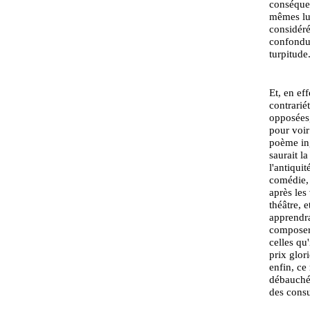
conséquen
mêmes lum
considéré
confondue
turpitude
Et, en ef
contrarié
opposées,
pour voir
poème ing
saurait l
l'antiqui
comédie, 
après les
théâtre, 
apprendra
composer 
celles qu
prix glor
enfin, ce
débauchée
des consu