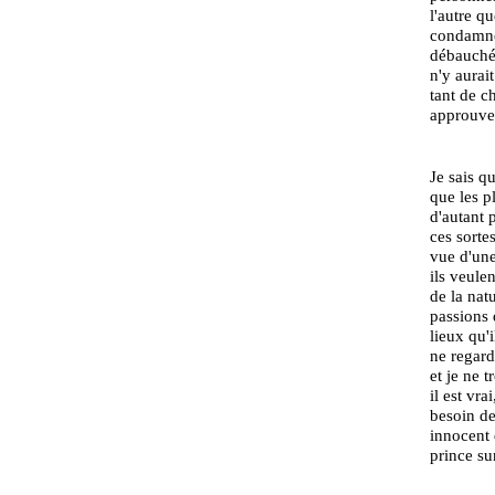
l'autre q
condamner
débauchée
n'y aurai
tant de c
approuver
Je sais q
que les p
d'autant 
ces sorte
vue d'une
ils veule
de la natu
passions 
lieux qu'
ne regard
et je ne 
il est vr
besoin de
innocent 
prince su