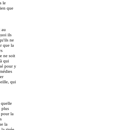
s le
bien que
t au
uoi ils
u'ils ne
ir que la
rs
e ne soit
à qui
né pour y
omédies
er
eille, qui
 quelle
n plus
 pour la
s
ue la
 la risée