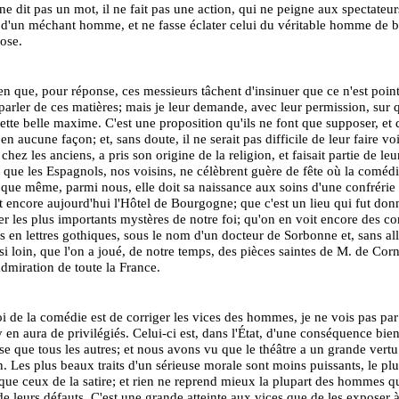
l ne dit pas un mot, il ne fait pas une action, qui ne peigne aux spectateur
 d'un méchant homme, et ne fasse éclater celui du véritable homme de 
pose.
ien que, pour réponse, ces messieurs tâchent d'insinuer que ce n'est poin
 parler de ces matières; mais je leur demande, avec leur permission, sur q
ette belle maxime. C'est une proposition qu'ils ne font que supposer, et q
n aucune façon; et, sans doute, il ne serait pas difficile de leur faire vo
hez les anciens, a pris son origine de la religion, et faisait partie de leu
 que les Espagnols, nos voisins, ne célèbrent guère de fête où la comédi
 que même, parmi nous, elle doit sa naissance aux soins d'une confrérie 
t encore aujourd'hui l'Hôtel de Bourgogne; que c'est un lieu qui fut don
er les plus importants mystères de notre foi; qu'on en voit encore des c
 en lettres gothiques, sous le nom d'un docteur de Sorbonne et, sans all
si loin, que l'on a joué, de notre temps, des pièces saintes de M. de Corn
'admiration de toute la France.
oi de la comédie est de corriger les vices des hommes, je ne vois pas par
 y en aura de privilégiés. Celui-ci est, dans l'État, d'une conséquence bie
e que tous les autres; et nous avons vu que le théâtre a un grande vertu
n. Les plus beaux traits d'un sérieuse morale sont moins puissants, le plu
que ceux de la satire; et rien ne reprend mieux la plupart des hommes q
de leurs défauts. C'est une grande atteinte aux vices que de les exposer à