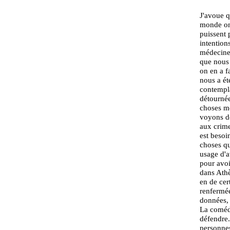
J'avoue q
monde on 
puissent 
intention
médecine 
que nous 
on en a f
nous a ét
contempla
détournée
choses mê
voyons de
aux crime
est besoi
choses qu
usage d'a
pour avoi
dans Athè
en de cert
renfermée
données, 
La comédi
défendre.
personnes