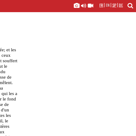
FR
|
EN
|
SP
|
DE
e; et les
s ceux
t souffert
ut le
ndu
esse de
mêlent.
ma
 qui les a
r le fond
se de
, d'un
tes les
l, le
tères
aux