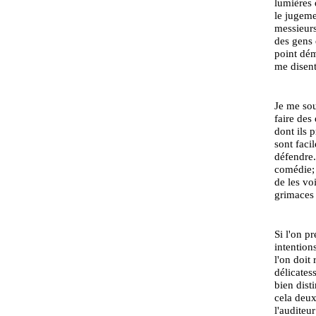
lumières 
le jugeme
messieurs
des gens d
point démo
me disent
Je me souc
faire des
dont ils p
sont faci
défendre.
comédie; 
de les vo
grimaces 
Si l'on p
intention
l'on doit
délicatess
bien dist
cela deux
l'auditeu