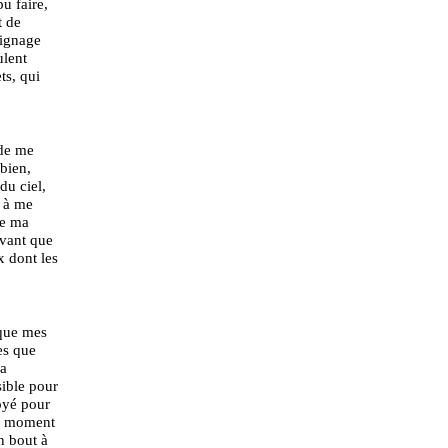
u faire,
t de
oignage
ulent
ts, qui
 de me
 bien,
du ciel,
e à me
de ma
avant que
x dont les
 que mes
es que
la
ssible pour
loyé pour
ul moment
n bout à