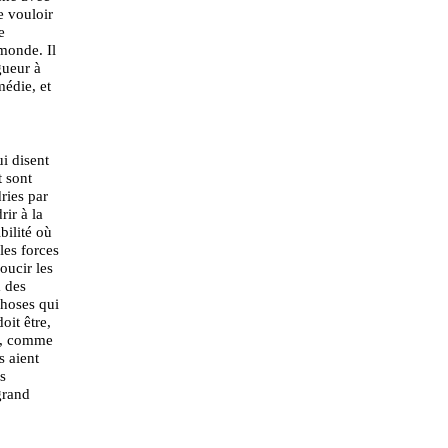
e vouloir
e
monde. Il
gueur à
médie, et
ui disent
t sont
ries par
rir à la
bilité où
les forces
doucir les
a des
choses qui
oit être,
sé, comme
s aient
s
grand