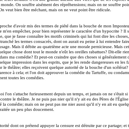
e monde. On souffre aisément des répréhensions; mais on ne souffre poin
. On veut bien être méchant, mais on ne veut point être ridicule.
roche d'avoir mis des termes de piété dans la bouche de mon Imposteur
e m'en empêcher, pour bien représenter le caractère d'un hypocrite ? Il su
, que je fasse connaître les motifs criminels qui lui font dire les choses,
retranché les termes consacrés, dont on aurait eu peine à lui entendre fair
sage. Mais il débite au quatrième acte une morale pernicieuse. Mais ce
quelque chose dont tout le monde n'eût les oreilles rabattues? Dit-elle rie
ans ma comédie? Et peut-on craindre que des choses si généralement d
uelque impression dans les esprits, que je les rende dangereuses en les f
r le théâtre; elles reçoivent quelque autorité de la bouche d'un scélérat? 
arence à cela; et l'on doit approuver la comédie du Tartuffe, ou condam
ent toutes les comédies.
uoi l'on s'attache furieusement depuis un temps, et jamais on ne s'était si 
ontre le théâtre. Je ne puis pas nier qu'il n'y ait eu des Pères de l'Église
la comédie; mais on ne peut pas me nier aussi qu'il n'y en ait eu quel
 traitée un peu plus doucement.
utorité dont on prétend appuyer la censure est détruite par ce partage; et 