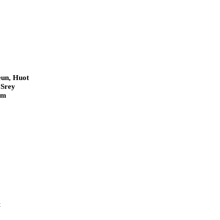
eun, Huot
 Srey
am
t