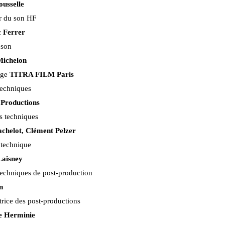
ousselle
r du son HF
 Ferrer
 son
Michelon
age
TITRA FILM Paris
echniques
roductions
rs techniques
chelot, Clément Pelzer
t technique
Laisney
echniques de post-production
n
rice des post-productions
e Herminie