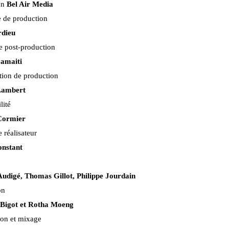
on
Bel Air Media
e de production
rdieu
e post-production
Camaiti
tion de production
Lambert
lité
Cormier
e réalisateur
nstant
 Audigé, Thomas Gillot, Philippe Jourdain
on
Bigot et Rotha Moeng
son et mixage