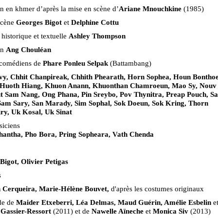
n en khmer d’après la mise en scène d’
Ariane Mnouchkine
(1985)
scène
Georges Bigot
et
Delphine Cottu
 historique et textuelle
Ashley Thompson
on
Ang Chouléan
 comédiens de
Phare Ponleu Selpak
(Battambang)
y, Chhit Chanpireak, Chhith Phearath, Horn Sophea, Houn Bontho
 Huoth Hiang, Khuon Anann, Khuonthan Chamroeun, Mao Sy, Nouv
t Sam Nang, Ong Phana, Pin Sreybo, Pov Thynitra, Preap Pouch, S
am Sary, San Marady, Sim Sophal, Sok Doeun, Sok Kring, Thorn
ry, Uk Kosal, Uk Sinat
siciens
antha, Pho Bora, Pring Sopheara, Vath Chenda
Bigot, Olivier Petigas
s
h Cerqueira, Marie-Hélène Bouvet,
d'après les costumes originaux
de de
Maider Etxeberri, Léa Delmas, Maud Guérin, Amélie Esbelin
e
Gassier-Ressort
(2011) et de
Nawelle Aïneche
et
Monica Siv
(2013)