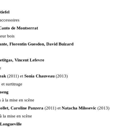
iefel
accessoires
Canto de Montserrat
eur bois
fante, Florentin Guesdon, David Buizard
etitgas, Vincent Lefevre
de
eak
(2011) et
Sonia Chauveau
(2013)
 et surtitrage
oeng
s à la mise en scène
iollet, Caroline Panzera
(2011) et
Natacha Milosevic
(2013)
 à la mise en scène
Longueville