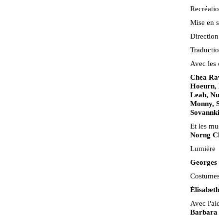
Recréatio
Mise en 
Direction
Traducti
Avec les
Chea Rav
Hoeurn,
Leab, Nu
Monny, S
Sovannki
Et les mu
Norng Ch
Lumière
Georges 
Costume
Élisabet
Avec l'ai
Barbara 