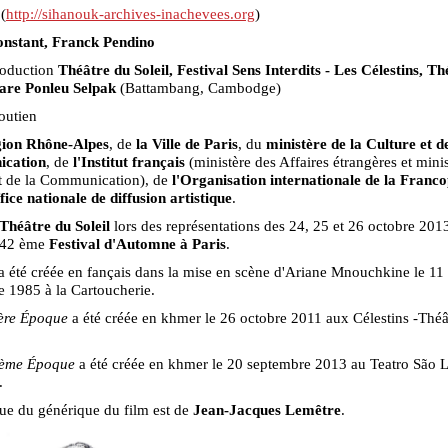
(
http://sihanouk-archives-inachevees.org
)
nstant, Franck Pendino
oduction
Théâtre du Soleil, Festival Sens Interdits - Les Célestins, Th
are Ponleu Selpak
(Battambang, Cambodge)
soutien
gion Rhône-Alpes
, de
la Ville de Paris
, du
ministère de la Culture et de
cation
, de
l'Institut français
(ministère des Affaires étrangères et minis
et de la Communication), de
l'Organisation internationale de la Franc
fice nationale de diffusion artistique
.
Théâtre du Soleil
lors des représentations des 24, 25 et 26 octobre 201
 42 ème
Festival d'Automne à Paris
.
a été créée en fançais dans la mise en scène d'Ariane Mnouchkine le 11
 1985 à la Cartoucherie.
ère Époque
a été créée en khmer le 26 octobre 2011 aux Célestins -Théâ
ème Époque
a été créée en khmer le 20 septembre 2013 au Teatro São L
.
ue du générique du film est de
Jean-Jacques Lemêtre
.