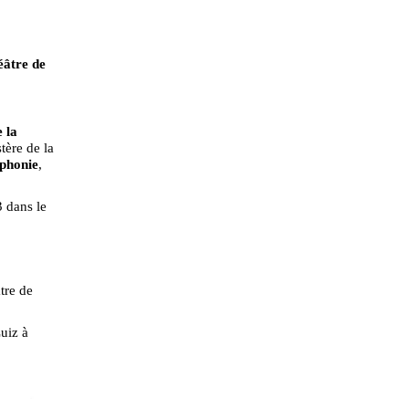
éâtre de
 la
tère de la
ophonie
,
3 dans le
tre de
uiz à