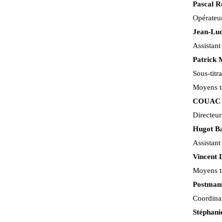
Pascal R
Opérateu
Jean-Luc
Assistant
Patrick 
Sous-titr
Moyens t
COUAC P
Directeu
Hugot Ba
Assistan
Vincent 
Moyens t
Postman
Coordinat
Stéphani