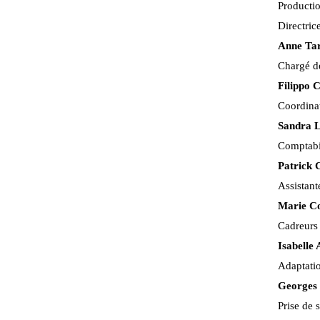
Producti
Directric
Anne Ta
Chargé d
Filippo 
Coordina
Sandra 
Comptabi
Patrick 
Assistant
Marie Co
Cadreurs
Isabelle
Adaptati
Georges 
Prise de 