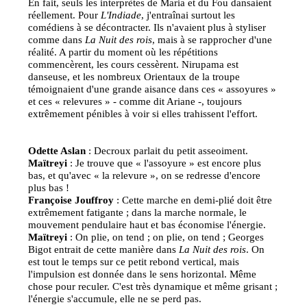
En fait, seuls les interprètes de Maria et du Fou dansaient
réellement. Pour
L'Indiade
, j'entraînai surtout les
comédiens à se décontracter. Ils n'avaient plus à styliser
comme dans
La Nuit des rois
, mais à se rapprocher d'une
réalité. A partir du moment où les répétitions
commencèrent, les cours cessèrent. Nirupama est
danseuse, et les nombreux Orientaux de la troupe
témoignaient d'une grande aisance dans ces « assoyures »
et ces « relevures » - comme dit Ariane -, toujours
extrêmement pénibles à voir si elles trahissent l'effort.
Odette Aslan
: Decroux parlait du petit asseoiment.
Maïtreyi
: Je trouve que « l'assoyure » est encore plus
bas, et qu'avec « la relevure », on se redresse d'encore
plus bas !
Françoise Jouffroy
: Cette marche en demi-plié doit être
extrêmement fatigante ; dans la marche normale, le
mouvement pendulaire haut et bas économise l'énergie.
Maïtreyi
: On plie, on tend ; on plie, on tend ; Georges
Bigot entrait de cette manière dans
La Nuit des rois
. On
est tout le temps sur ce petit rebond vertical, mais
l'impulsion est donnée dans le sens horizontal. Même
chose pour reculer. C'est très dynamique et même grisant ;
l'énergie s'accumule, elle ne se perd pas.