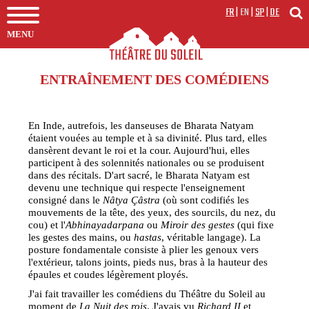
FR
|
EN
|
SP
|
DE
MENU
ENTRAÎNEMENT DES COMÉDIENS
En Inde, autrefois, les danseuses de Bharata Natyam
étaient vouées au temple et à sa divinité. Plus tard, elles
dansèrent devant le roi et la cour. Aujourd'hui, elles
participent à des solennités nationales ou se produisent
dans des récitals. D'art sacré, le Bharata Natyam est
devenu une technique qui respecte l'enseignement
consigné dans le
Nâtya Çâstra
(où sont codifiés les
mouvements de la tête, des yeux, des sourcils, du nez, du
cou) et l'
Abhinayadarpana
ou
Miroir des gestes
(qui fixe
les gestes des mains, ou
hastas
, véritable langage). La
posture fondamentale consiste à plier les genoux vers
l'extérieur, talons joints, pieds nus, bras à la hauteur des
épaules et coudes légèrement ployés.
J'ai fait travailler les comédiens du Théâtre du Soleil au
moment de
La Nuit des rois
. J'avais vu
Richard II
et