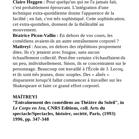
Claire Heggen :
Pour quelqu'un qui ne l'a jamais fait,
c'est probablement éprouvant. L'intégration d'une
technique extra-quotidienne donne l'apparence de la
facilité ; en fait, c'est très sophistiqué. Cette sophistication,
cet extra-quotidien, donnent de la théâtralité au
mouvement.
Béatrice Picon-Vallin :
En dehors de vos cours, les
comédiens avaient-ils un autre entraînement corporel ?
Maïtreyi
: Aucun, en dehors des répétitions proprement
dites. Ils s'y jetaient avec fougue, sans aucun
échauffement collectif. Peut-être certains s'échauffaient-ils
un peu, individuellement. Sinon, ils se concentraient sur le
personnage. Beaucoup ont travaillé à l'École de J. Lecoq,
et ils sont très jeunes, donc souples. Des « aînés »
disparurent lorsqu'il fallut commencer à travailler sur les
Shakespeare et faire ce grand effort corporel.
MAÏTREYI
"Entraînement des comédiens au Théâtre du Soleil", in
Le Corps en Jeu
, CNRS Editions, coll. Arts du
spectacle/Spectacles, histoire, société, Paris, (1993)
1996, pp. 347-348