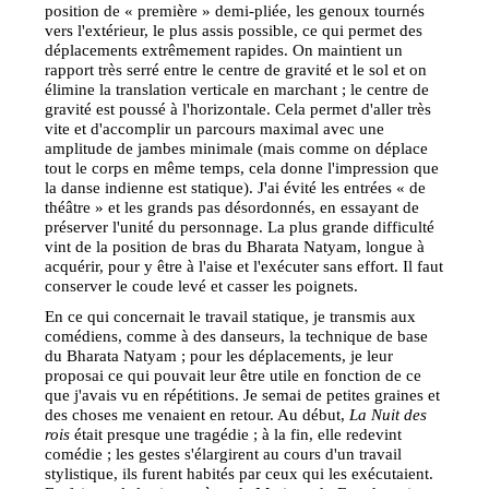
position de « première » demi-pliée, les genoux tournés
vers l'extérieur, le plus assis possible, ce qui permet des
déplacements extrêmement rapides. On maintient un
rapport très serré entre le centre de gravité et le sol et on
élimine la translation verticale en marchant ; le centre de
gravité est poussé à l'horizontale. Cela permet d'aller très
vite et d'accomplir un parcours maximal avec une
amplitude de jambes minimale (mais comme on déplace
tout le corps en même temps, cela donne l'impression que
la danse indienne est statique). J'ai évité les entrées « de
théâtre » et les grands pas désordonnés, en essayant de
préserver l'unité du personnage. La plus grande difficulté
vint de la position de bras du Bharata Natyam, longue à
acquérir, pour y être à l'aise et l'exécuter sans effort. Il faut
conserver le coude levé et casser les poignets.
En ce qui concernait le travail statique, je transmis aux
comédiens, comme à des danseurs, la technique de base
du Bharata Natyam ; pour les déplacements, je leur
proposai ce qui pouvait leur être utile en fonction de ce
que j'avais vu en répétitions. Je semai de petites graines et
des choses me venaient en retour. Au début,
La Nuit des
rois
était presque une tragédie ; à la fin, elle redevint
comédie ; les gestes s'élargirent au cours d'un travail
stylistique, ils furent habités par ceux qui les exécutaient.