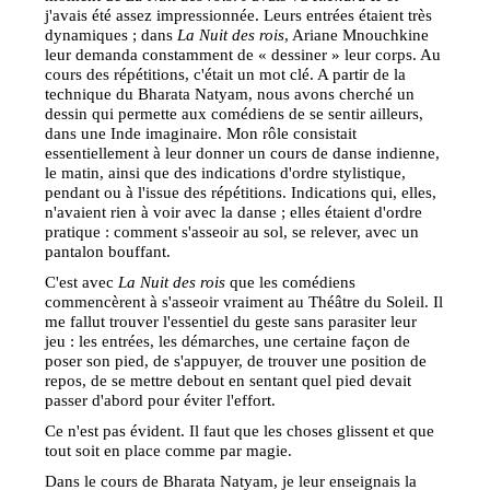
j'avais été assez impressionnée. Leurs entrées étaient très
dynamiques ; dans
La Nuit des rois
, Ariane Mnouchkine
leur demanda constamment de « dessiner » leur corps. Au
cours des répétitions, c'était un mot clé. A partir de la
technique du Bharata Natyam, nous avons cherché un
dessin qui permette aux comédiens de se sentir ailleurs,
dans une Inde imaginaire. Mon rôle consistait
essentiellement à leur donner un cours de danse indienne,
le matin, ainsi que des indications d'ordre stylistique,
pendant ou à l'issue des répétitions. Indications qui, elles,
n'avaient rien à voir avec la danse ; elles étaient d'ordre
pratique : comment s'asseoir au sol, se relever, avec un
pantalon bouffant.
C'est avec
La Nuit des rois
que les comédiens
commencèrent à s'asseoir vraiment au Théâtre du Soleil. Il
me fallut trouver l'essentiel du geste sans parasiter leur
jeu : les entrées, les démarches, une certaine façon de
poser son pied, de s'appuyer, de trouver une position de
repos, de se mettre debout en sentant quel pied devait
passer d'abord pour éviter l'effort.
Ce n'est pas évident. Il faut que les choses glissent et que
tout soit en place comme par magie.
Dans le cours de Bharata Natyam, je leur enseignais la