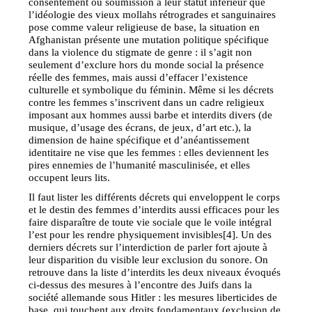
consentement ou soumission à leur statut inférieur que
l’idéologie des vieux mollahs rétrogrades et sanguinaires
pose comme valeur religieuse de base, la situation en
Afghanistan présente une mutation politique spécifique
dans la violence du stigmate de genre : il s’agit non
seulement d’exclure hors du monde social la présence
réelle des femmes, mais aussi d’effacer l’existence
culturelle et symbolique du féminin. Même si les décrets
contre les femmes s’inscrivent dans un cadre religieux
imposant aux hommes aussi barbe et interdits divers (de
musique, d’usage des écrans, de jeux, d’art etc.), la
dimension de haine spécifique et d’anéantissement
identitaire ne vise que les femmes : elles deviennent les
pires ennemies de l’humanité masculinisée, et elles
occupent leurs lits.
Il faut lister les différents décrets qui enveloppent le corps
et le destin des femmes d’interdits aussi efficaces pour les
faire disparaître de toute vie sociale que le voile intégral
l’est pour les rendre physiquement invisibles[4]. Un des
derniers décrets sur l’interdiction de parler fort ajoute à
leur disparition du visible leur exclusion du sonore. On
retrouve dans la liste d’interdits les deux niveaux évoqués
ci-dessus des mesures à l’encontre des Juifs dans la
société allemande sous Hitler : les mesures liberticides de
base, qui touchent aux droits fondamentaux (exclusion de