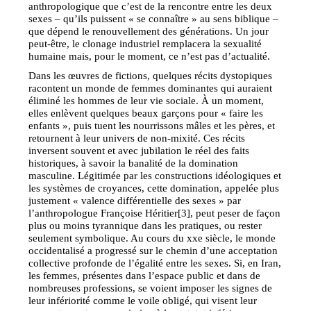
anthropologique que c’est de la rencontre entre les deux
sexes – qu’ils puissent « se connaître » au sens biblique –
que dépend le renouvellement des générations. Un jour
peut-être, le clonage industriel remplacera la sexualité
humaine mais, pour le moment, ce n’est pas d’actualité.
Dans les œuvres de fictions, quelques récits dystopiques
racontent un monde de femmes dominantes qui auraient
éliminé les hommes de leur vie sociale. À un moment,
elles enlèvent quelques beaux garçons pour « faire les
enfants », puis tuent les nourrissons mâles et les pères, et
retournent à leur univers de non-mixité. Ces récits
inversent souvent et avec jubilation le réel des faits
historiques, à savoir la banalité de la domination
masculine. Légitimée par les constructions idéologiques et
les systèmes de croyances, cette domination, appelée plus
justement « valence différentielle des sexes » par
l’anthropologue Françoise Héritier[3], peut peser de façon
plus ou moins tyrannique dans les pratiques, ou rester
seulement symbolique. Au cours du xxe siècle, le monde
occidentalisé a progressé sur le chemin d’une acceptation
collective profonde de l’égalité entre les sexes. Si, en Iran,
les femmes, présentes dans l’espace public et dans de
nombreuses professions, se voient imposer les signes de
leur infériorité comme le voile obligé, qui visent leur