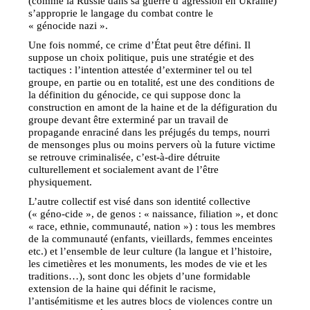
(comme la Russie dans sa guerre d’agression en Ukraine)
s’approprie le langage du combat contre le
« génocide nazi ».
Une fois nommé, ce crime d’État peut être défini. Il
suppose un choix politique, puis une stratégie et des
tactiques : l’intention attestée d’exterminer tel ou tel
groupe, en partie ou en totalité, est une des conditions de
la définition du génocide, ce qui suppose donc la
construction en amont de la haine et de la défiguration du
groupe devant être exterminé par un travail de
propagande enraciné dans les préjugés du temps, nourri
de mensonges plus ou moins pervers où la future victime
se retrouve criminalisée, c’est-à-dire détruite
culturellement et socialement avant de l’être
physiquement.
L’autre collectif est visé dans son identité collective
(« géno-cide », de genos : « naissance, filiation », et donc
« race, ethnie, communauté, nation ») : tous les membres
de la communauté (enfants, vieillards, femmes enceintes
etc.) et l’ensemble de leur culture (la langue et l’histoire,
les cimetières et les monuments, les modes de vie et les
traditions…), sont donc les objets d’une formidable
extension de la haine qui définit le racisme,
l’antisémitisme et les autres blocs de violences contre un