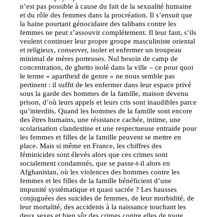
n’est pas possible à cause du fait de la sexualité humaine
et du rôle des femmes dans la procréation. Il s’ensuit que
la haine pourtant génocidaire des talibans contre les
femmes ne peut s’assouvir complétement. Il leur faut, s’ils
veulent continuer leur propre groupe masculiniste oriental
et religieux, conserver, isoler et enfermer un troupeau
minimal de mères porteuses. Nul besoin de camp de
concentration, de ghetto isolé dans la ville – ce pour quoi
le terme « apartheid de genre » ne nous semble pas
pertinent : il suffit de les enfermer dans leur espace privé
sous la garde des hommes de la famille, maison devenu
prison, d’où leurs appels et leurs cris sont inaudibles parce
qu’interdits. Quand les hommes de la famille sont encore
des êtres humains, une résistance cachée, intime, une
scolarisation clandestine et une respectueuse entraide pour
les femmes et filles de la famille peuvent se mettre en
place. Mais si même en France, les chiffres des
féminicides sont élevés alors que ces crimes sont
socialement condamnés, que se passe-t-il alors en
Afghanistan, où les violences des hommes contre les
femmes et les filles de la famille bénéficient d’une
impunité systématique et quasi sacrée ? Les hausses
conjuguées des suicides de femmes, de leur morbidité, de
leur mortalité, des accidents à la naissance touchant les
deux sexes et bien sûr des crimes contre elles de toute