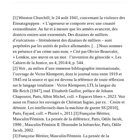
[1] Winston Churchill, le 24 août 1941, concernant la violence des
Einsatzgruppen : « L’agresseur se comporte avec une cruauté
extraordinaire. Au fur et à mesure que les armées avancent, des
districts entiers sont exterminés. Des dizaines de milliers
d’exécutions – littéralement des dizaines de milliers – sont
perpétrées par les unités de police allemandes. […] Nous sommes
en présence d’un crime sans nom. » Cité par Olivier Beauvalet,
« Lemkin, une œuvre en un mot : l’invention du génocide », Les
Cahiers de la Justice, no 4, 2014/4, p. 544.
[2] Voir , au milieu d’une immense bibliographie internationale,
l’ouvrage de Victor Klemperer, dont le journal tenu entre 1919 et
1945 est la source et qui est devenu la référence de toute réflexion
sur le langage totalitaire : Victor Klemperer, LTI, la langue du
IIIe Reich [1947], trad. Elisabeth Guillot, préface de Johann
Chapoutot, Paris, Albin Michel, coll. « Espaces libres », 2023. Voir
aussi en France les ouvrages de Christian Ingrao, par ex. : Croire et
détruire. Les intellectuels dans la machine de guerre SS [2010],
Paris, Fayard, coll. « Pluriel », 2011.[3] Françoise Héritier,
Masculin/Féminin. La pensée de la différence, Paris, Odile Jacob,
1996 ; Masculin/Féminin II. Dissoudre la hiérarchie, Paris, Odile
Jacob, 2002.
[3] Françoise Héritier, Masculin/Féminin. La pensée de la