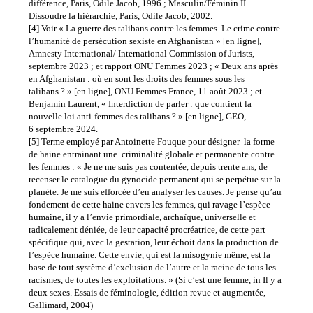
différence, Paris, Odile Jacob, 1996 ; Masculin/Féminin II.
Dissoudre la hiérarchie, Paris, Odile Jacob, 2002.
[4] Voir « La guerre des talibans contre les femmes. Le crime contre
l’humanité de persécution sexiste en Afghanistan » [en ligne],
Amnesty International/ International Commission of Jurists,
septembre 2023 ; et rapport ONU Femmes 2023 ; « Deux ans après
en Afghanistan : où en sont les droits des femmes sous les
talibans ? » [en ligne], ONU Femmes France, 11 août 2023 ; et
Benjamin Laurent, « Interdiction de parler : que contient la
nouvelle loi anti-femmes des talibans ? » [en ligne], GEO,
6 septembre 2024.
[5] Terme employé par Antoinette Fouque pour désigner la forme
de haine entrainant une criminalité globale et permanente contre
les femmes : « Je ne me suis pas contentée, depuis trente ans, de
recenser le catalogue du gynocide permanent qui se perpétue sur la
planète. Je me suis efforcée d’en analyser les causes. Je pense qu’au
fondement de cette haine envers les femmes, qui ravage l’espèce
humaine, il y a l’envie primordiale, archaïque, universelle et
radicalement déniée, de leur capacité procréatrice, de cette part
spécifique qui, avec la gestation, leur échoit dans la production de
l’espèce humaine. Cette envie, qui est la misogynie même, est la
base de tout système d’exclusion de l’autre et la racine de tous les
racismes, de toutes les exploitations. » (Si c’est une femme, in Il y a
deux sexes. Essais de féminologie, édition revue et augmentée,
Gallimard, 2004)