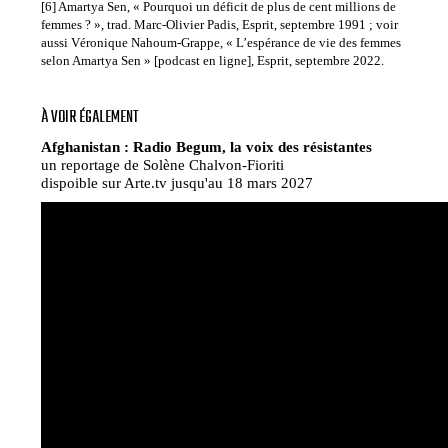
[6] Amartya Sen, « Pourquoi un déficit de plus de cent millions de
femmes ? », trad. Marc-Olivier Padis, Esprit, septembre 1991 ; voir
aussi Véronique Nahoum-Grappe, « L’espérance de vie des femmes
selon Amartya Sen » [podcast en ligne], Esprit, septembre 2022.
À VOIR ÉGALEMENT
Afghanistan : Radio Begum, la voix des résistantes
un reportage de Solène Chalvon-Fioriti
dispoible sur Arte.tv jusqu'au 18 mars 2027