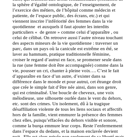
la sphère d’égalité ontologique, de l’enseignement, de
l’exercice des métiers, de l’hôpital comme médecin et
patiente, de l’espace public, des écrans, etc.) et qui
viennent inscrire l’infériorité des femmes dans la vie
quotidienne et auxquels il faut ajouter les interdits
particuliers « de genre » comme celui d’apparaître , ou
celui de célibat. On retrouve aussi l’autre niveau touchant
des aspects mineurs de la vie quotidienne : traverser un
parc, dans un pays où la canicule est extrême en été, se
laver au hammam, pratique traditionnelle féminine,
croiser le regard d’autrui en face, se promener seule dans
la rue (une femme doit être accompagnée) comme dans la
vie, pousser un cri, chanter à pleine voix…. C’est le fait
d’apparaître en face d’un autre, d’exister dans sa
différence dans le monde et pour autrui, cet étrange droit
que crée le simple fait d’être née ainsi, dans son genre,
qui est criminalisé. Une boucle de cheveux, une voix
mélodieuse, une silhouette ourlée dans le vent du dehors,
etc. sont des crimes. Un isolement, dû à la tragique
désaffiliation violente de tous les liens sociaux et affectifs
hors de la famille, vient emmurer la présence des femmes
chez elles, puisqu’effacées du dehors visible et sonore,
comme la burqa emmure leur corps. Reste l’enfermement
dans l’espace du dedans, et la maison enclavée devient
puit. Elle est alors privée non seulement de sa liberté mais