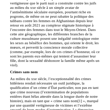
vertigineuse que le parti nazi a construite contre les juifs
au milieu du xxe siècle à un simple avatar de
l’antisémitisme séculaire européen, pourtant riche en
pogroms, de même on ne peut rabattre la politique des
talibans contre les femmes en Afghanistan depuis leur
retour en août 2021 au complexe stigmate historique à
l’encontre des femmes dans tout le Moyen-Orient. Dans
cette aire géographique, les différentes branches de la
culture musulmane posent une inégalité ontologique entre
les sexes au bénéfice des hommes, qui oriente le droit, les
mœurs, et pervertit la conscience morale collective
(comme, par exemple, lors de ces crimes d’honneur, où ce
sont les parents eux-mêmes qui tentent d’assassiner leur
fille, dont la sexualité déshonore la famille même après un
viol).
Crimes sans nom
Au milieu du xxe siècle, l’exceptionnalité des crimes
hitlériens rendait nécessaire un outil juridique, la
qualification d’un crime d’État particulier, non pas en tant
que crime nouveau (l’extermination de populations
entières étant hélas attestée dans la longue durée de notre
histoire), mais en tant que « crime sans nom[1] », marqué
par une quantité vertigineuse de victimes et l’extrême
cruauté de leurs modes d’extermination. La dimension