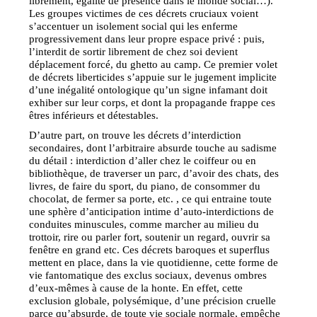
librement, égalité de présence dans le monde social…).
Les groupes victimes de ces décrets cruciaux voient
s’accentuer un isolement social qui les enferme
progressivement dans leur propre espace privé : puis,
l’interdit de sortir librement de chez soi devient
déplacement forcé, du ghetto au camp. Ce premier volet
de décrets liberticides s’appuie sur le jugement implicite
d’une inégalité ontologique qu’un signe infamant doit
exhiber sur leur corps, et dont la propagande frappe ces
êtres inférieurs et détestables.
D’autre part, on trouve les décrets d’interdiction
secondaires, dont l’arbitraire absurde touche au sadisme
du détail : interdiction d’aller chez le coiffeur ou en
bibliothèque, de traverser un parc, d’avoir des chats, des
livres, de faire du sport, du piano, de consommer du
chocolat, de fermer sa porte, etc. , ce qui entraine toute
une sphère d’anticipation intime d’auto-interdictions de
conduites minuscules, comme marcher au milieu du
trottoir, rire ou parler fort, soutenir un regard, ouvrir sa
fenêtre en grand etc. Ces décrets baroques et superflus
mettent en place, dans la vie quotidienne, cette forme de
vie fantomatique des exclus sociaux, devenus ombres
d’eux-mêmes à cause de la honte. En effet, cette
exclusion globale, polysémique, d’une précision cruelle
parce qu’absurde, de toute vie sociale normale, empêche