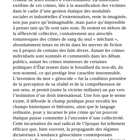
extrême de ces crimes, liée à la massification des victimes
dans le cadre d’une gestion étatique des modalités
sociales et industrielles d’extermination, reste in-imaginée,
non pas parce qu’inimaginable, mais parce qu’impossible
à penser tant qu’ils sont sans nom. Ils restent en dehors de
la réflexivité collective, contrairement aux atrocités
romanesques des crimes de sang du seul « méchant »,
abondamment mises en récits dans les œuvres de fiction
ou à propos de certains des faits divers. Autant les crimes
individuels sont nommés et commentés dans les débats
publics, autant les crimes immenses de certaines
politiques d’État restent dans le brouillard du non-dit, du
non-nommé, ce qui protège leur caractère innommable.
L’invention du mot « génocide » fut la condition première
de la perception de sa réalité et de la compréhension de
son sens, et permit (outre la victoire militaire) un pas vers
l’institution d’un droit international. Une fois que le terme
existe, il déborde le champ juridique pour envahir les
champs historiques et littéraires, ainsi que le langage
ordinaire, pour y incarner le pire crime qu’un pouvoir
étatique puisse commettre à l’encontre d’une collectivité.
Cette incarnation du mal radical de l’époque fut tellement
efficace que, bien souvent, la propagande des régimes
dictatoriaux à tendance génocidaire contemporains