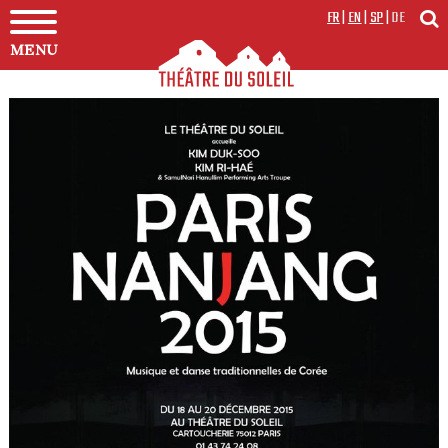
FR
|
EN
|
SP
|
DE
MENU