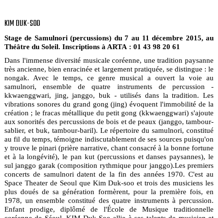
KIM DUK-SOO
Stage de Samulnori (percussions) du 7 au 11 décembre 2015, au
Théâtre du Soleil. Inscriptions à ARTA : 01 43 98 20 61
Dans l'immense diversité musicale coréenne, une tradition paysanne
très ancienne, bien enracinée et largement pratiquée, se distingue : le
nongak. Avec le temps, ce genre musical a ouvert la voie au
samulnori, ensemble de quatre instruments de percussion -
kkwaenggwari, jing, janggo, buk - utilisés dans la tradition. Les
vibrations sonores du grand gong (jing) évoquent l'immobilité de la
création ; le fracas métallique du petit gong (kkwaenggwari) s'ajoute
aux sonorités des percussions de bois et de peaux (janggo, tambour-
sablier, et buk, tambour-baril). Le répertoire du samulnori, constitué
au fil du temps, témoigne indiscutablement de ses sources puisqu'on
y trouve le pinari (prière narrative, chant consacré à la bonne fortune
et à la longévité), le pan kut (percussions et danses paysannes), le
sul janggo garak (composition rythmique pour janggo).Les premiers
concerts de samulnori datent de la fin des années 1970. C'est au
Space Theater de Seoul que Kim Duk-soo et trois des musiciens les
plus doués de sa génération formèrent, pour la première fois, en
1978, un ensemble constitué des quatre instruments à percussion.
Enfant prodige, diplômé de l'École de Musique traditionnelle
coréenne de Séoul, KIM Duk-Soo allie à ses talents de musicien et