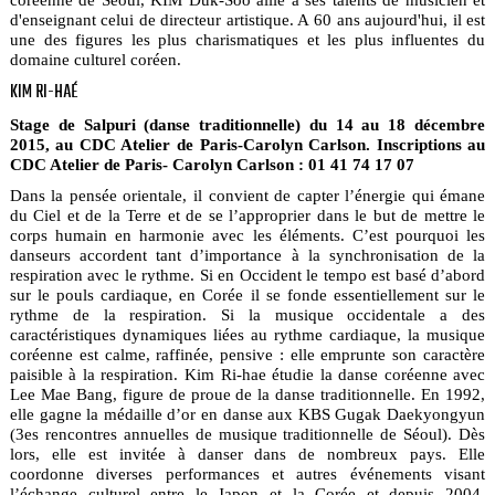
d'enseignant celui de directeur artistique. A 60 ans aujourd'hui, il est
une des figures les plus charismatiques et les plus influentes du
domaine culturel coréen.
KIM RI-HAÉ
Stage de Salpuri (danse traditionnelle) du 14 au 18 décembre
2015, au CDC Atelier de Paris-Carolyn Carlson. Inscriptions au
CDC Atelier de Paris- Carolyn Carlson : 01 41 74 17 07
Dans la pensée orientale, il convient de capter l’énergie qui émane
du Ciel et de la Terre et de se l’approprier dans le but de mettre le
corps humain en harmonie avec les éléments. C’est pourquoi les
danseurs accordent tant d’importance à la synchronisation de la
respiration avec le rythme. Si en Occident le tempo est basé d’abord
sur le pouls cardiaque, en Corée il se fonde essentiellement sur le
rythme de la respiration. Si la musique occidentale a des
caractéristiques dynamiques liées au rythme cardiaque, la musique
coréenne est calme, raffinée, pensive : elle emprunte son caractère
paisible à la respiration. Kim Ri-hae étudie la danse coréenne avec
Lee Mae Bang, figure de proue de la danse traditionnelle. En 1992,
elle gagne la médaille d’or en danse aux KBS Gugak Daekyongyun
(3es rencontres annuelles de musique traditionnelle de Séoul). Dès
lors, elle est invitée à danser dans de nombreux pays. Elle
coordonne diverses performances et autres événements visant
l’échange culturel entre le Japon et la Corée et depuis 2004,