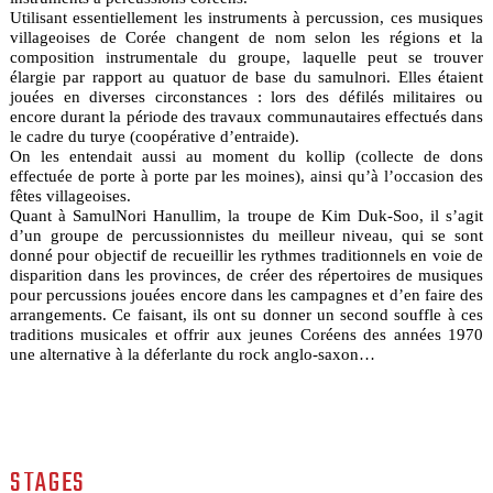
Utilisant essentiellement les instruments à percussion, ces musiques
villageoises de Corée changent de nom selon les régions et la
composition instrumentale du groupe, laquelle peut se trouver
élargie par rapport au quatuor de base du samulnori. Elles étaient
jouées en diverses circonstances : lors des défilés militaires ou
encore durant la période des travaux communautaires effectués dans
le cadre du turye (coopérative d’entraide).
On les entendait aussi au moment du kollip (collecte de dons
effectuée de porte à porte par les moines), ainsi qu’à l’occasion des
fêtes villageoises.
Quant à SamulNori Hanullim, la troupe de Kim Duk-Soo, il s’agit
d’un groupe de percussionnistes du meilleur niveau, qui se sont
donné pour objectif de recueillir les rythmes traditionnels en voie de
disparition dans les provinces, de créer des répertoires de musiques
pour percussions jouées encore dans les campagnes et d’en faire des
arrangements. Ce faisant, ils ont su donner un second souffle à ces
traditions musicales et offrir aux jeunes Coréens des années 1970
une alternative à la déferlante du rock anglo-saxon…
STAGES