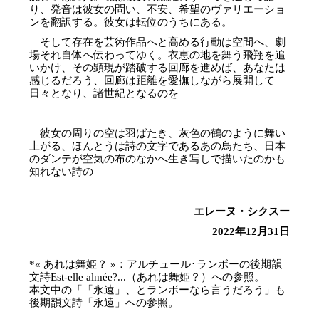
り、発音は彼女の問い、不安、希望のヴァリエーショ
ンを翻訳する。彼女は転位のうちにある。
そして存在を芸術作品へと高める行動は空間へ、劇
場それ自体へ伝わってゆく。衣恵の地を舞う飛翔を追
いかけ、その顕現が踏破する回廊を進めば、あなたは
感じるだろう、回廊は距離を愛撫しながら展開して
日々となり、諸世紀となるのを
彼女の周りの空は羽ばたき、灰色の鶴のように舞い
上がる、ほんとうは詩の文字であるあの鳥たち、日本
のダンテが空気の布のなかへ生き写しで描いたのかも
知れない詩の
エレーヌ・シクスー
2022年12月31日
*« あれは舞姫？ »：アルチュール･ランボーの後期韻
文詩Est-elle almée?...（あれは舞姫？）への参照。
本文中の「「永遠」、とランボーなら言うだろう」も
後期韻文詩「永遠」への参照。