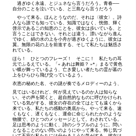
過ぎゆく永遠、とジュネなら言うだろう。青春──
自分のことを泣いている、と三島なら言うだろう
やって来る。ほんとうなのだ、それは〈彼女〉。詩
人なら誰でも知っている、知識ではなく、恍惚、輝く
啓示であるこの知恵のことを。彼女は歩いている、と
言うことはできない。それとは違う。漂いながら進ん
でゆく、絹の水の上を小舟が過ぎゆくように。彼女は
翼。無限の花の上を前進する、そして私たちは魅惑さ
れている。
ほら！ ひとつのフレーズ！ そこに！ 私たちの耳
元でふるえている。「« あれは舞姫？ »*」まるで黄色
い蝶が舞っているよう、亡き愛しい者たちの霊が墓の
上をひらひら飛び交っているよう。
衣恵の秘めた名、その謎が奏でるメロディーのよう、
見てはいるけれど、何が見えているのか人は知らな
い、その声を聞くと、超自然的なものに呼びかけられ
ている気がする、彼女の存在の全てはとても遠くから
来ている、私たちの感動の奥底から。やって来る、速
くもなく、遅くもなく、運命に命じられたかのような
物腰で、ひとつのメッセージとして。わされている。
足は思考のように動く、詩のシラブルのように。問い
となることのない問いのようにやって来る。怖じ気づ
いて不安な私たちには分かるような気がする、彼女は