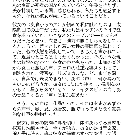
あの名高い死者の国から来ていると、年齢を持たず、
美が持続している国。感じられる、私たちを魅惑する
もの、それは彼女が続いているということだと。
彼女の〈奥底からの声〉が初めて私に触れたのは、太
陽劇団での正午だった、私たちはキッチンのそばで昼
食を取っていた、小さな木のテーブルで──たぶんそ
うだったと思う。衣恵は上演前の腹ごしらえをしてい
るところで、楚々とした若い女性の雰囲気を漂わせて
いた、心の状態を統制していて、きちんと書かれてい
て、過度なところはまったくなかった、そのような現
実の状況のなかで、彼女の声が私をった。未知の楽器
から発した魔法の声、チェロの荘重な響きをもって、
創造された、濃密な、リズミカルな、どこまでも深
い。言葉では表現できない。あの〈声〉！何か尋ねて
もいいのだろうか、彼女は...なにか神々しい発明なの
かも？ 星から来ている？ シェイクスピアの言うあ
の音楽？すると〈声〉は私に答えた：
そう、その声は、作品だった。それは衣恵がみずか
らの声帯、喉、息、気管支、腹で行ってきた長く驚異
的な仕事の賜物だった。
彼女は自分の筋肉に耳を傾け、体のあらゆる資材を
探索し洗練させる。全てが語る。彼女の足は音楽家、
腕と手は詩人。魂は彼女の繊維のすべてを通して語