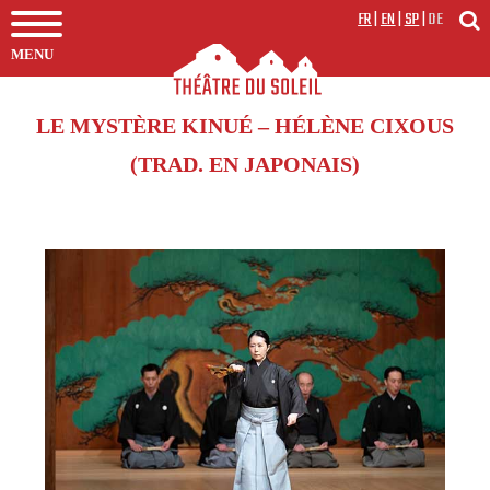
FR
|
EN
|
SP
|
DE
MENU
LE MYSTÈRE KINUÉ – HÉLÈNE CIXOUS
(TRAD. EN JAPONAIS)