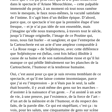
dans le spectacle d’Ariane Mnouchkine, – cette palpable
immensité du projet, à un moment où tout nous ramène
vers le mesquin, le faux nous-mêmes, la vacuité satisfaite
de l’intime. Il s’agit bien d’un théâtre épique. D’abord,
parce que, ce spectacle n’est que la première étape d’une
fresque, – et je n’ai pas idée de son ensemble, mais
j’imagine qu’elle nous transportera, à travers tout le siècle,
jusqu’à l’image originelle, l’image de ce Poutine qui,
nous, nous fait hurler – et sangloter, et que l’entreprise de
la Cartoucherie est un acte d’une ampleur comparable à
« La Roue rouge » de Soljénitsyne, avec cette différence
que Soljénitsyne est (hélas, cent fois hélas) illisible à
cause de sa haine et de son nationalisme russe et qu’il lui
manque ce qui pétille littéralement sur les planches de la
Cartoucherie, l’humour et la tendresse humaine.
Oui, c’est aussi pour ça que je suis revenu tremblant de ce
spectacle, et qu’il me laisse comme insomniaque, parce
que j’ai eu l’impression – je n’étais pas le seul, la salle
était bourrée, il y avait même des gens sur les marches –
d’assister à la naissance d’un geste. – J’ai assisté à un acte
de vie, à une preuve, par l’existence, de la force de l’art –
d’un art de la mémoire et de l’humour, et du respect des
faits, de la parole dite. Ce qui est stupéfiant, c’est ça : tu
vois, pour les saluts, une cinquantaine de gens sur scène