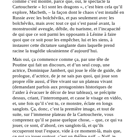
comme c’est montré, parce que, oui, le spectacle la
Cartoucherie « Ici sont les dragons », c’est bien cela qu’il
explore, Macbeth, – la façon dont le chaos s’est installé en
Russie avec les bolchéviks, et pas seulement avec les
bolchéviks, mais avec tout ce qui s’est passé avant, la
monstruosité aveugle, débile, du tsarisme, et l’incapacité
de qui que ce soit parmi les opposants à Lénine à faire
quoi que ce soit pour les empêcher, lui et les siens, à
instaurer cette dictature sanglante dans laquelle prend
racine la tragédie ukrainienne d’aujourd’hui.
Mais oui, ça commence comme ça, par une tête de
Poutine qui fait un discours, et d’un seul coup, une
actrice, Dominique Jambert, qui joue le rôle de guide, de
prologue, d’actrice, de je ne sais pas quoi, qui joue son
propre rôle aussi, d’être vivant sur un plateau vivant
(demandant parfois aux protagonistes historiques de
l’aider à évacuer le décor de leur tableau), se précipite
dessus, criant, l’interrompant, et casse le visage en vidéo,
et, une fois qu’il s’est tu, ce monstre, éclate en longs
sanglots. Ça, donc, c’est la première image, et tout de
suite, sur l’immense plateau de la Cartoucherie, vous
comprenez qu’il se passe quelque chose, – que, ce qui va
jouer, ce sont, d’abord, ces sanglots-là, et qu’ils
occuperont tout l’espace, vide à ce moment-là, mais que,
ce qui va jouer surtout, c’est un théâtre naïf. – Naïf, je