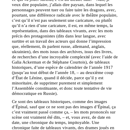
veux dire populaire, j’allais dire paysan, dans lequel les
personnages peuvent tuer ou faire taire les dragons, avec,
pourtant, une différence radicale avec le théâtre populaire,
c’est qu’il n’est pas seulement une caricature, ou plutôt
qu’il n’a rien d’une caricature, il est, en même temps, la
représentation, dans des tableaux vivants, avec les mots
précis des protagonistes (dits dans leur langue, avec
surtitre et un travail des acteurs qui donne l’impression
que, réellement, ils parlent russe, allemand, anglais,
ukrainien), des mots issus des archives, issus des livres,
de recherches d’une incroyable complexité (avec l’aide de
Galia Ackerman et de Stéphane Courtois), de tableaux
historiques, d’une espèce de calendrier de l’année 1917
(jusqu’au tout début de l’année 18, – au deuxième coup
d’État de Lénine, quand il décide, parce qu’il y est
minoritaire, de supprimer purement et simplement
l’Assemblée constituante, et donc toute tentative de vie
démocratique en Russie).
Ce sont des tableaux historiques, comme des images
d’Épinal, sauf que ce ne sont pas des images d’Épinal, ça
c’est vraiment passé comme ça, – les mots prononcés sur
scène ont vraiment été dits, – et, vous avez, de date en
date, une chronique du temps, impitoyable. Une
chronique faite de tableaux vivants, des drames joués en