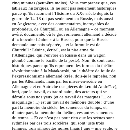
cinq minutes (peut-être moins). Vous comprenez que, ces
tableaux historiques, ils ne sont pas seulement historiques
parce qu’ils racontent l’Histoire du XXe siècle depuis la
guerre de 14-18 (et pas seulement en Russie, mais aussi
en Angleterre, avec des commentaires, incroyables de
profondeur, de Churchill, ou en Allemagne – ce moment,
avéré, documenté, où le gouvernement allemand a décidé
d’ « inoculer Lénine » à la Russie, pour que la Russie
demande une paix séparée, – et la formule est de
Churchill : Lénine, écrit-il, est la pire arme de
l’Allemagne, qui l’envoie en Russie dans un wagon
plombé comme le bacille de la peste). Non, ils sont aussi
historiques parce qu’ils reprennent les formes du théâtre
révolutionnaire à la Maïakovski, ou le théâtre de foule de
l’expressionnisme allemand (crée, dois-je le rappeler, non
par les Allemands, mais par les mises-en-scène en
Allemagne et en Autriche des pièces de Léonid Andréïev),
bref, que le travail, extraordinaire, des acteurs qui se
déroule sous nos yeux (et ce travail des masques !... ce
maquillage !...) est un travail de mémoire double : d’une
part la mémoire du siècle, les semences du temps, et,
d’autre part, la mémoire du théâtre, ces autres semences
du temps. – Et ce n’est pas pour rien que les scènes sont
rythmées par ces trois sorcières, qui sont juste trois
femmes, trois silhouettes noires (mais l’une – une seule, je