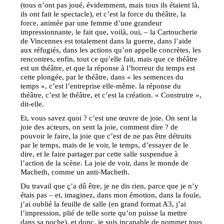
(tous n’ont pas joué, évidemment, mais tous ils étaient là,
ils ont fait le spectacle), et c’est la force du théâtre, la
force, animée par une femme d’une grandeur
impressionnante, le fait que, voilà, oui, – la Cartoucherie
de Vincennes est totalement dans la guerre, dans l’aide
aux réfugiés, dans les actions qu’on appelle concrètes, les
rencontres, enfin, tout ce qu’elle fait, mais que ce théâtre
est un théâtre, et que la réponse à l’horreur du temps est
cette plongée, par le théâtre, dans « les semences du
temps », c’est l’entreprise elle-même. la réponse du
théâtre, c’est le théâtre, et c’est la création. « Construire »,
dit-elle.
Et, vous savez quoi ? c’est une œuvre de joie. On sent la
joie des acteurs, on sent la joie, comment dire ? de
pouvoir le faire, la joie que c’est de ne pas être détruits
par le temps, mais de le voir, le temps, d’essayer de le
dire, et le faire partager par cette salle suspendue à
l’action de la scène. La joie de voir, dans le monde de
Macbeth, comme un anti-Macbeth.
Du travail que ç’a dû être, je ne dis rien, parce que je n’y
étais pas – et, imaginez, dans mon émotion, dans la foule,
j’ai oublié la feuille de salle (en grand format A3, j’ai
l’impression, plié de telle sorte qu’on puisse la mettre
dans sa poche), et donc, je suis incapable de nommer tous