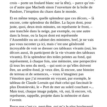
crois – porte un foulard blanc sur la tête), – parce qu’est-
ce d’autre que Macbeth sinon l’ouverture de la boîte de
Pandore, l’irruption du chaos dans le monde.
Et en même temps, quelle splendeur que ces décors, – là
encore, cette splendeur du théâtre. La façon dont, pour
juste, quoi, deux-trois minutes, on représente le front, –
une tranchée dans la neige, par exemple, ou une autre
dans la boue, ou la façon dont est représentée
l’Assemblée ou un cabinet des ministres, bref, je ne vais
pas vous raconter ça ici, mais c’est une générosité
incroyable de voir se dresser ces tableaux vivants (oui, les
décors aussi, ils participent de la vie vivante des tableaux
vivants). Et la splendeur des toiles peintes au fond, qui
représentent, à chaque fois, une mémoire, une perspective
(à tous les sens du mot), – qui sont ce qu’elles doivent
être, un arrière-fond, je veux dire, là encore, une histoire
de terreau et de semences, – vous n’imaginez pas
l’émotion que j’ai ressentie en voyant, par exemple, le
tableau de Claude Lorrain qui était celui qui fascinait le
plus Dostoïevski, le « Port de mer au soleil couchant »...
Mais tout, chaque image palpite, vit, oui, là encore, vit,
représente, rappelle, projette dans la mémoire et dans
l’avenir.
Parce que c’est ça, peut-être, qui m’a le plus bouleversé