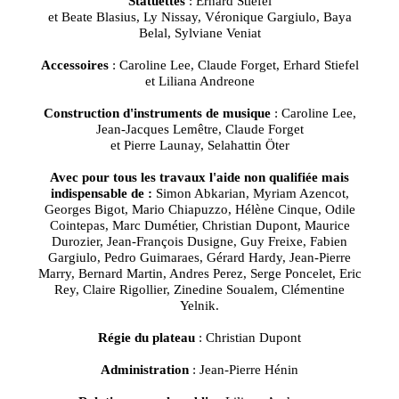
Statuettes
: Erhard Stiefel
et Beate Blasius, Ly Nissay, Véronique Gargiulo, Baya
Belal, Sylviane Veniat
Accessoires
: Caroline Lee, Claude Forget, Erhard Stiefel
et Liliana Andreone
Construction d'instruments de musique
: Caroline Lee,
Jean-Jacques Lemêtre, Claude Forget
et Pierre Launay, Selahattin Öter
Avec pour tous les travaux l'aide non qualifiée mais
indispensable de :
Simon Abkarian, Myriam Azencot,
Georges Bigot, Mario Chiapuzzo, Hélène Cinque, Odile
Cointepas, Marc Dumétier, Christian Dupont, Maurice
Durozier, Jean-François Dusigne, Guy Freixe, Fabien
Gargiulo, Pedro Guimaraes, Gérard Hardy, Jean-Pierre
Marry, Bernard Martin, Andres Perez, Serge Poncelet, Eric
Rey, Claire Rigollier, Zinedine Soualem, Clémentine
Yelnik.
Régie du plateau
: Christian Dupont
Administration
: Jean-Pierre Hénin