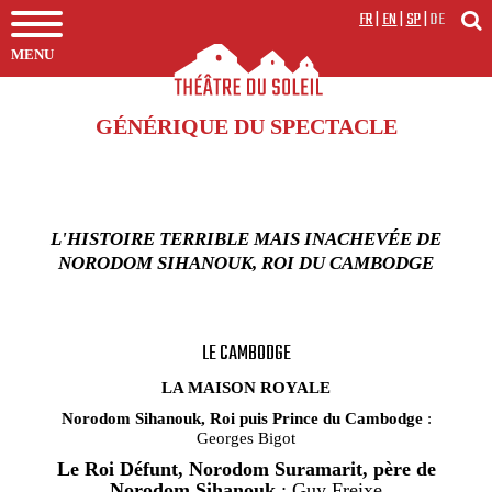
FR
|
EN
|
SP
|
DE
MENU
GÉNÉRIQUE DU SPECTACLE
L'HISTOIRE TERRIBLE MAIS INACHEVÉE DE
NORODOM SIHANOUK, ROI DU CAMBODGE
LE CAMBODGE
LA MAISON ROYALE
Norodom Sihanouk, Roi puis Prince du Cambodge
:
Georges Bigot
Le Roi Défunt, Norodom Suramarit, père de
Norodom Sihanouk
: Guy Freixe