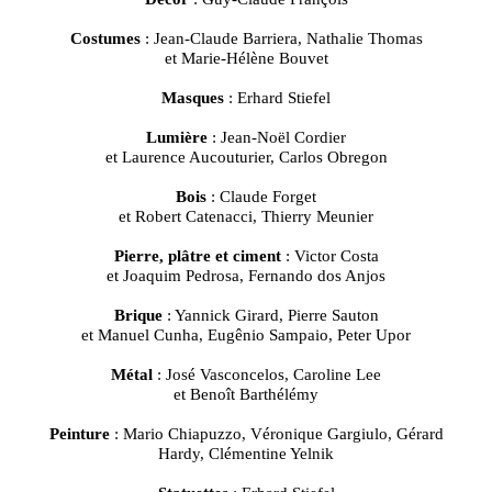
Costumes
: Jean-Claude Barriera, Nathalie Thomas
et Marie-Hélène Bouvet
Masques
: Erhard Stiefel
Lumière
: Jean-Noël Cordier
et Laurence Aucouturier, Carlos Obregon
Bois
: Claude Forget
et Robert Catenacci, Thierry Meunier
Pierre, plâtre et ciment
: Victor Costa
et Joaquim Pedrosa, Fernando dos Anjos
Brique
: Yannick Girard, Pierre Sauton
et Manuel Cunha, Eugênio Sampaio, Peter Upor
Métal
: José Vasconcelos, Caroline Lee
et Benoît Barthélémy
Peinture
: Mario Chiapuzzo, Véronique Gargiulo, Gérard
Hardy, Clémentine Yelnik