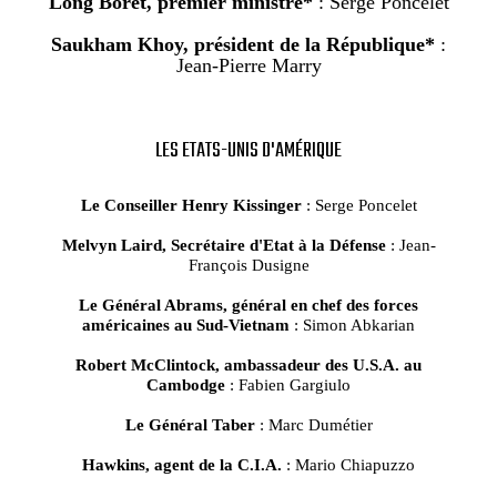
Long Boret, premier ministre*
: Serge Poncelet
Saukham Khoy, président de la République*
:
Jean-Pierre Marry
LES ETATS-UNIS D'AMÉRIQUE
Le Conseiller Henry Kissinger
: Serge Poncelet
Melvyn Laird, Secrétaire d'Etat à la Défense
: Jean-
François Dusigne
Le Général Abrams, général en chef des forces
américaines au Sud-Vietnam
: Simon Abkarian
Robert McClintock, ambassadeur des U.S.A. au
Cambodge
: Fabien Gargiulo
Le Général Taber
: Marc Dumétier
Hawkins, agent de la C.I.A.
: Mario Chiapuzzo