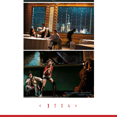
‹
›
1
2
3
4