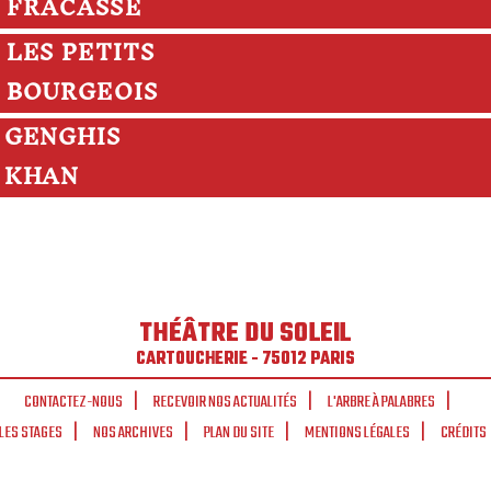
FRACASSE
LES PETITS
BOURGEOIS
GENGHIS
KHAN
THÉÂTRE DU SOLEIL
CARTOUCHERIE - 75012 PARIS
CONTACTEZ-NOUS
RECEVOIR NOS ACTUALITÉS
L'ARBRE À PALABRES
LES STAGES
NOS ARCHIVES
PLAN DU SITE
MENTIONS LÉGALES
CRÉDITS