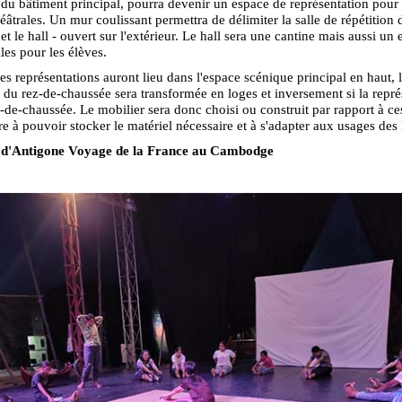
du bâtiment principal, pourra devenir un espace de représentation pour 
éâtrales. Un mur coulissant permettra de délimiter la salle de répétition 
et le hall - ouvert sur l'extérieur. Le hall sera une cantine mais aussi un
lles pour les élèves.
es représentations auront lieu dans l'espace scénique principal en haut, l
n du rez-de-chaussée sera transformée en loges et inversement si la repré
z-de-chaussée. Le mobilier sera donc choisi ou construit par rapport à ces
e à pouvoir stocker le matériel nécessaire et à s'adapter aux usages des
 d'Antigone Voyage de la France au Cambodge