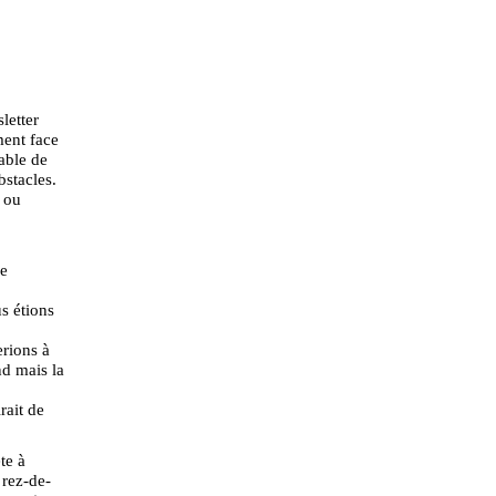
letter
ment face
éable de
bstacles.
 ou
ne
s étions
erions à
nd mais la
rait de
te à
 rez-de-