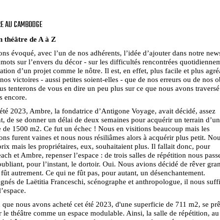
RE AU CAMBODGE
n théâtre de A à Z
ns évoqué, avec l’un de nos adhérents, l’idée d’ajouter dans notre news
mots sur l’envers du décor - sur les difficultés rencontrées quotidienne
sation d’un projet comme le nôtre. Il est, en effet, plus facile et plus agr
 nos victoires - aussi petites soient-elles - que de nos erreurs ou de nos o
us tenterons de vous en dire un peu plus sur ce que nous avons traversé
s encore.
'été 2023, Ambre, la fondatrice d’Antigone Voyage, avait décidé, assez
, de se donner un délai de deux semaines pour acquérir un terrain d’u
e de 1500 m2. Ce fut un échec ! Nous en visitions beaucoup mais les
ons furent vaines et nous nous résiliâmes alors à acquérir plus petit. Nou
rix mais les propriétaires, eux, souhaitaient plus. Il fallait donc, pour
ach et Ambre, repenser l’espace : de trois salles de répétition nous pass
ubliant, pour l’instant, le dortoir. Oui. Nous avions décidé de rêver gra
n fût autrement. Ce qui ne fût pas, pour autant, un désenchantement.
és de Laëtitia Franceschi, scénographe et anthropologue, il nous suffi
l’espace.
n que nous avons acheté cet été 2023, d'une superficie de 711 m2, se prê
 le théâtre comme un espace modulable. Ainsi, la salle de répétition, au