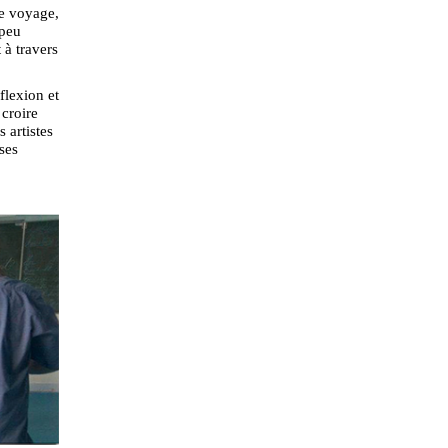
le voyage,
 peu
 à travers
éflexion et
 croire
 artistes
ses