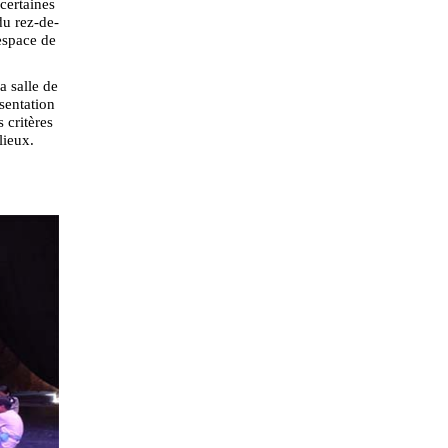
certaines
du rez-de-
 espace de
a salle de
sentation
 critères
 lieux.