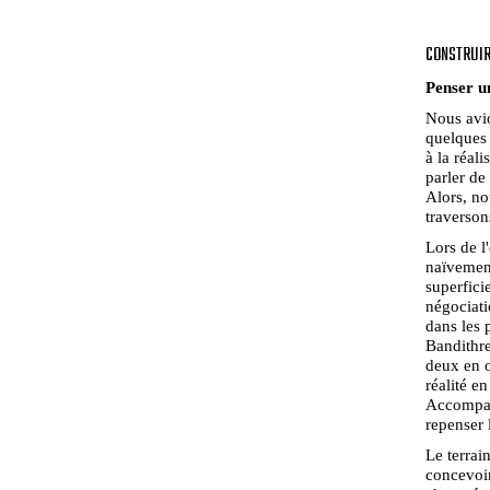
CONSTRUI
Penser u
Nous avio
quelques 
à la réali
parler de
Alors, no
traverson
Lors de l
naïvement
superfici
négociati
dans les p
Bandithre
deux en o
réalité e
Accompagn
repenser 
Le terrai
concevoir