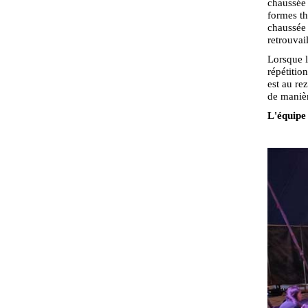
chaussée 
formes th
chaussée 
retrouvai
Lorsque l
répétitio
est au re
de manièr
L'équipe