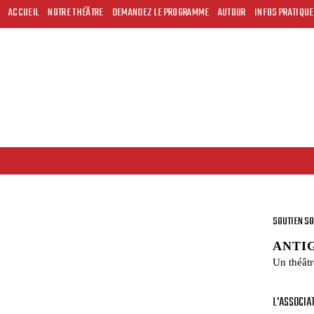
ACCUEIL
NOTRE THÉÂTRE
DEMANDEZ LE PROGRAMME
AUTOUR
INFOS PRATIQU
SOUTIEN SO
ANTI
Un théâtr
L'ASSOCIAT