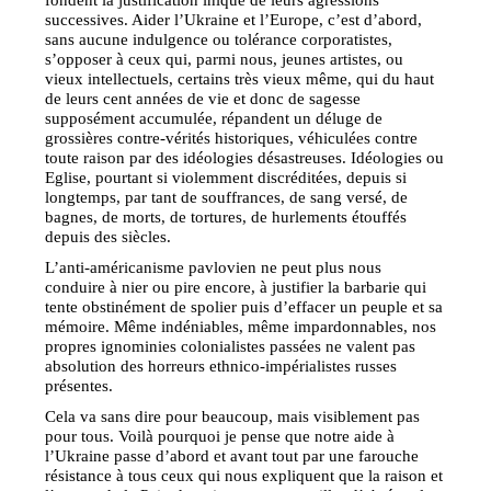
successives. Aider l’Ukraine et l’Europe, c’est d’abord,
sans aucune indulgence ou tolérance corporatistes,
s’opposer à ceux qui, parmi nous, jeunes artistes, ou
vieux intellectuels, certains très vieux même, qui du haut
de leurs cent années de vie et donc de sagesse
supposément accumulée, répandent un déluge de
grossières contre-vérités historiques, véhiculées contre
toute raison par des idéologies désastreuses. Idéologies ou
Eglise, pourtant si violemment discréditées, depuis si
longtemps, par tant de souffrances, de sang versé, de
bagnes, de morts, de tortures, de hurlements étouffés
depuis des siècles.
L’anti-américanisme pavlovien ne peut plus nous
conduire à nier ou pire encore, à justifier la barbarie qui
tente obstinément de spolier puis d’effacer un peuple et sa
mémoire. Même indéniables, même impardonnables, nos
propres ignominies colonialistes passées ne valent pas
absolution des horreurs ethnico-impérialistes russes
présentes.
Cela va sans dire pour beaucoup, mais visiblement pas
pour tous. Voilà pourquoi je pense que notre aide à
l’Ukraine passe d’abord et avant tout par une farouche
résistance à tous ceux qui nous expliquent que la raison et