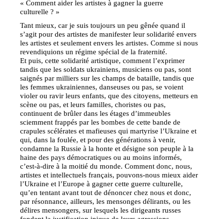
« Comment aider les artistes à gagner la guerre
culturelle ? »
Tant mieux, car je suis toujours un peu gênée quand il
s’agit pour des artistes de manifester leur solidarité envers
les artistes et seulement envers les artistes. Comme si nous
revendiquions un régime spécial de la fraternité.
Et puis, cette solidarité artistique, comment l’exprimer
tandis que les soldats ukrainiens, musiciens ou pas, sont
saignés par milliers sur les champs de bataille, tandis que
les femmes ukrainiennes, danseuses ou pas, se voient
violer ou ravir leurs enfants, que des citoyens, metteurs en
scène ou pas, et leurs familles, choristes ou pas,
continuent de brûler dans les étages d’immeubles
sciemment frappés par les bombes de cette bande de
crapules scélérates et mafieuses qui martyrise l’Ukraine et
qui, dans la foulée, et pour des générations à venir,
condamne la Russie à la honte et désigne son peuple à la
haine des pays démocratiques ou au moins informés,
c’est-à-dire à la moitié du monde. Comment donc, nous,
artistes et intellectuels français, pouvons-nous mieux aider
l’Ukraine et l’Europe à gagner cette guerre culturelle,
qu’en tentant avant tout de dénoncer chez nous et donc,
par résonnance, ailleurs, les mensonges délirants, ou les
délires mensongers, sur lesquels les dirigeants russes
fondent la justification inique de leurs agressions