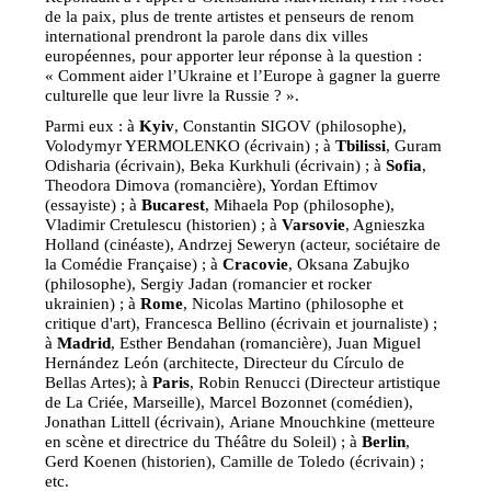
de la paix, plus de trente artistes et penseurs de renom
international prendront la parole dans dix villes
européennes, pour apporter leur réponse à la question :
« Comment aider l’Ukraine et l’Europe à gagner la guerre
culturelle que leur livre la Russie ? ».
Parmi eux : à
Kyiv
, Constantin SIGOV (philosophe),
Volodymyr YERMOLENKO (écrivain) ; à
Tbilissi
, Guram
Odisharia (écrivain), Beka Kurkhuli (écrivain) ; à
Sofia
,
Theodora Dimova (romancière), Yordan Eftimov
(essayiste) ; à
Bucarest
, Mihaela Pop (philosophe),
Vladimir Cretulescu (historien) ; à
Varsovie
, Agnieszka
Holland (cinéaste), Andrzej Seweryn (acteur, sociétaire de
la Comédie Française) ; à
Cracovie
, Oksana Zabujko
(philosophe), Sergiy Jadan (romancier et rocker
ukrainien) ; à
Rome
, Nicolas Martino (philosophe et
critique d'art), Francesca Bellino (écrivain et journaliste) ;
à
Madrid
, Esther Bendahan (romancière), Juan Miguel
Hernández León (architecte, Directeur du Círculo de
Bellas Artes); à
Paris
, Robin Renucci (Directeur artistique
de La Criée, Marseille), Marcel Bozonnet (comédien),
Jonathan Littell (écrivain), Ariane Mnouchkine (metteure
en scène et directrice du Théâtre du Soleil) ; à
Berlin
,
Gerd Koenen (historien), Camille de Toledo (écrivain) ;
etc.