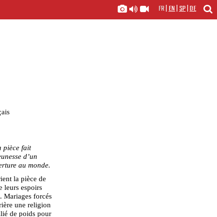
FR
|
EN
|
SP
|
DE
çais
 pièce fait
jeunesse d’un
verture au monde.
ent la pièce de
e leurs espoirs
. Mariages forcés
rrière une religion
llié de poids pour