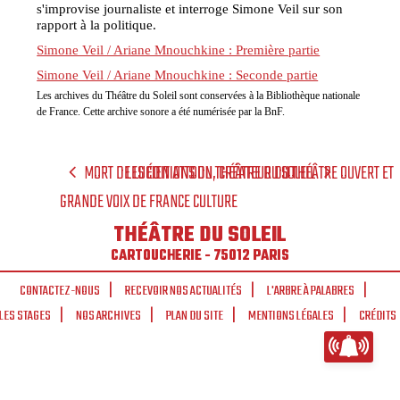
s'improvise journaliste et interroge Simone Veil sur son
rapport à la politique.
Simone Veil / Ariane Mnouchkine : Première partie
Simone Veil / Ariane Mnouchkine : Seconde partie
Les archives du Théâtre du Soleil sont conservées à la Bibliothèque nationale
de France. Cette archive sonore a été numérisée par la BnF.
MORT DE LUCIEN ATTOUN, CRÉATEUR DU THÉÂTRE OUVERT ET
LES ÉDITIONS DU THÉÂTRE DU SOLEIL
GRANDE VOIX DE FRANCE CULTURE
THÉÂTRE DU SOLEIL
CARTOUCHERIE - 75012 PARIS
CONTACTEZ-NOUS
RECEVOIR NOS ACTUALITÉS
L'ARBRE À PALABRES
LES STAGES
NOS ARCHIVES
PLAN DU SITE
MENTIONS LÉGALES
CRÉDITS