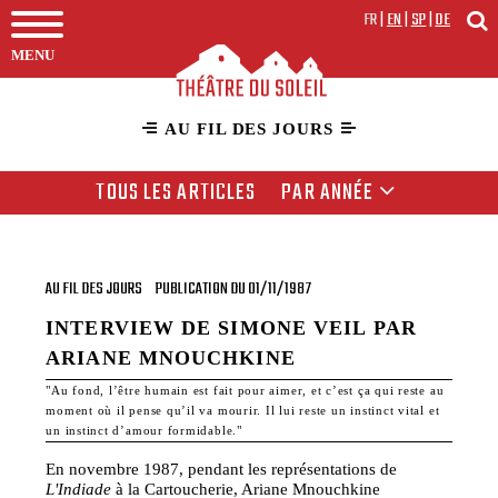
FR
|
EN
|
SP
|
DE
MENU
AU FIL DES JOURS
TOUS LES ARTICLES
PAR ANNÉE
AU FIL DES JOURS
PUBLICATION DU 01/11/1987
INTERVIEW DE SIMONE VEIL PAR
ARIANE MNOUCHKINE
"Au fond, l’être humain est fait pour aimer, et c’est ça qui reste au
moment où il pense qu’il va mourir. Il lui reste un instinct vital et
un instinct d’amour formidable."
En novembre 1987, pendant les représentations de
L'Indiade
à la Cartoucherie, Ariane Mnouchkine