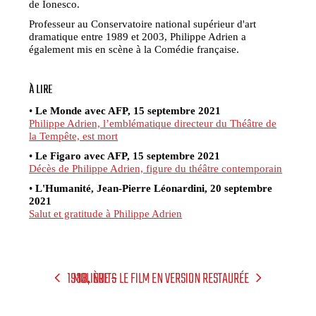
de Ionesco.
Professeur au Conservatoire national supérieur d'art
dramatique entre 1989 et 2003, Philippe Adrien a
également mis en scène à la Comédie française.
À LIRE
•
Le Monde avec AFP, 15 septembre 2021
Philippe Adrien, l’emblématique directeur du Théâtre de
la Tempête, est mort
•
Le Figaro avec AFP, 15 septembre 2021
Décès de Philippe Adrien, figure du théâtre contemporain
•
L'Humanité, Jean-Pierre Léonardini, 20 septembre
2021
Salut et gratitude à Philippe Adrien
1938, NUITS
MOLIÈRE – LE FILM EN VERSION RESTAURÉE