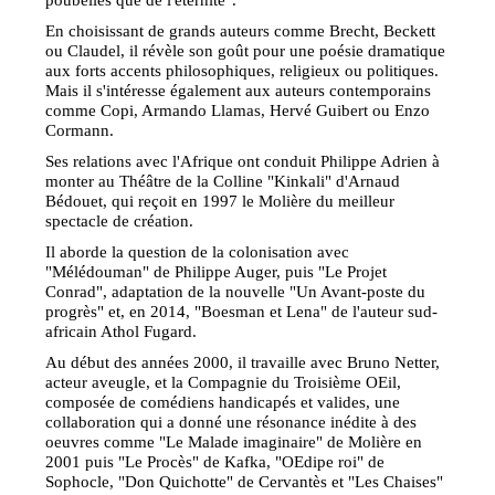
En choisissant de grands auteurs comme Brecht, Beckett
ou Claudel, il révèle son goût pour une poésie dramatique
aux forts accents philosophiques, religieux ou politiques.
Mais il s'intéresse également aux auteurs contemporains
comme Copi, Armando Llamas, Hervé Guibert ou Enzo
Cormann.
Ses relations avec l'Afrique ont conduit Philippe Adrien à
monter au Théâtre de la Colline "Kinkali" d'Arnaud
Bédouet, qui reçoit en 1997 le Molière du meilleur
spectacle de création.
Il aborde la question de la colonisation avec
"Mélédouman" de Philippe Auger, puis "Le Projet
Conrad", adaptation de la nouvelle "Un Avant-poste du
progrès" et, en 2014, "Boesman et Lena" de l'auteur sud-
africain Athol Fugard.
Au début des années 2000, il travaille avec Bruno Netter,
acteur aveugle, et la Compagnie du Troisième OEil,
composée de comédiens handicapés et valides, une
collaboration qui a donné une résonance inédite à des
oeuvres comme "Le Malade imaginaire" de Molière en
2001 puis "Le Procès" de Kafka, "OEdipe roi" de
Sophocle, "Don Quichotte" de Cervantès et "Les Chaises"