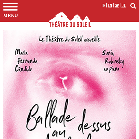
FR
|
EN
|
SP
|
DE
MENU