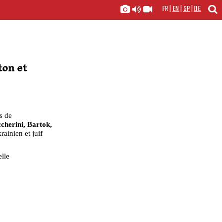
FR
|
EN
|
SP
|
DE
on et
s de
cherini, Bartok,
rainien et juif
elle