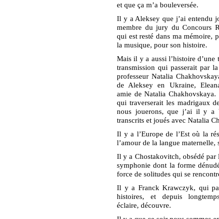
et que ça m’a bouleversée.
Il y a Aleksey que j’ai entendu j
membre du jury du Concours Re
qui est resté dans ma mémoire, p
la musique, pour son histoire.
Mais il y a aussi l’histoire d’une
transmission qui passerait par l
professeur Natalia Chakhovskaya
de Aleksey en Ukraine, Elean
amie de Natalia Chakhovskaya. 
qui traverserait les madrigaux 
nous jouerons, que j’ai il y a
transcrits et joués avec Natalia 
Il y a l’Europe de l’Est où la ré
l’amour de la langue maternelle, 
Il y a Chostakovitch, obsédé par 
symphonie dont la forme dénudée 
force de solitudes qui se rencont
Il y a Franck Krawczyk, qui pa
histoires, et depuis longtemps
éclaire, découvre.
Il y a que ce soir nous sommes e