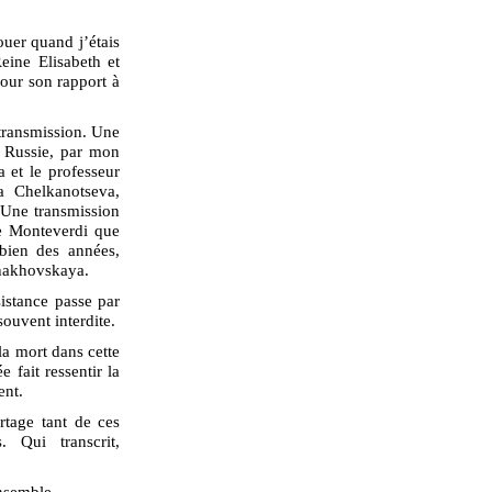
ouer quand j’étais
ine Elisabeth et
our son rapport à
 transmission. Une
a Russie, par mon
 et le professeur
a Chelkanotseva,
Une transmission
de Monteverdi que
 bien des années,
Chakhovskaya.
sistance passe par
souvent interdite.
la mort dans cette
fait ressentir la
rent.
rtage tant de ces
. Qui transcrit,
nsemble.