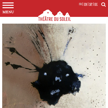
FR
|
EN
|
SP
|
DE
MENU