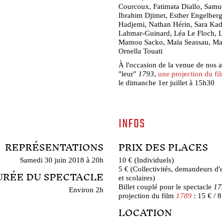
Courcoux, Fatimata Diallo, Samu
Ibrahim Djimet, Esther Engelber
Hadjemi, Nathan Hérin, Sara Ka
Lahmar-Guinard, Léa Le Floch, L
Mamou Sacko, Maïa Seassau, Mat
Ornella Touati
À l'occasion de la venue de nos
"leur"
1793
,
une projection du f
le dimanche 1er juillet à 15h30
INFOS
REPRÉSENTATIONS
PRIX DES PLACES
Samedi 30 juin 2018 à 20h
10 € (Individuels)
5 € (Collectivités, demandeurs d'
URÉE DU SPECTACLE
et scolaires)
Billet couplé pour le spectacle
17
Environ 2h
projection du film
1789
: 15 € / 8
LOCATION