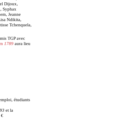
el Dijoux,
g, Syphax
dem, Jeanne
isa Ndikita,
isse Tchenquela,
 amis TGP avec
ilm
1789
aura lieu
emploi, étudiants
93
et la
 €