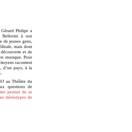
Gérard Philipe a
n Bellorini à son
ée de jeunes gens,
âtrale, mais dont
 découverte et de
 en musique. Pour
citoyens racontent
, d’un pays, à la
s.
93
au Théâtre du
aux questions de
âtre permet de se
des stéréotypes de