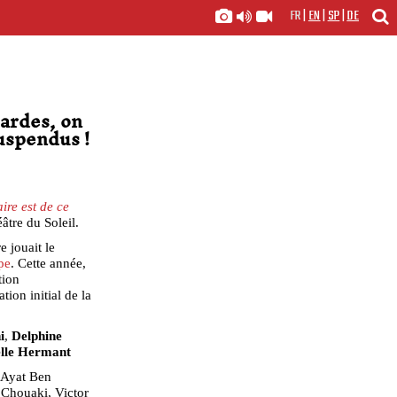
FR
|
EN
|
SP
|
DE
ardes, on
suspendus !
ire est de ce
âtre du Soleil.
 jouait le
pe
. Cette année,
tion
tion initial de la
i
,
Delphine
lle Hermant
 Ayat Ben
 Chouaki, Victor