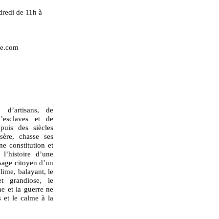
dredi de 11h à
pe.com
 d’artisans, de
d’esclaves et de
epuis des siècles
misère, chasse ses
ne constitution et
l’histoire d’une
ssage citoyen d’un
lime, balayant, le
t grandiose, le
ne et la guerre ne
 et le calme à la