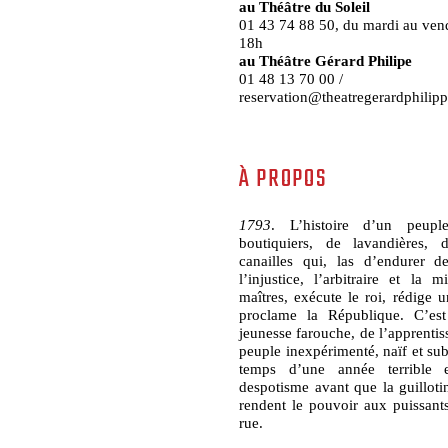
au Théâtre du Soleil
01 43 74 88 50, du mardi au ven
18h
au Théâtre Gérard Philipe
01 48 13 70 00 /
reservation@theatregerardphilip
À PROPOS
1793
. L’histoire d’un peuple
boutiquiers, de lavandières, 
canailles qui, las d’endurer d
l’injustice, l’arbitraire et la 
maîtres, exécute le roi, rédige u
proclame la République. C’est 
jeunesse farouche, de l’apprenti
peuple inexpérimenté, naïf et sub
temps d’une année terrible e
despotisme avant que la guilloti
rendent le pouvoir aux puissants
rue.