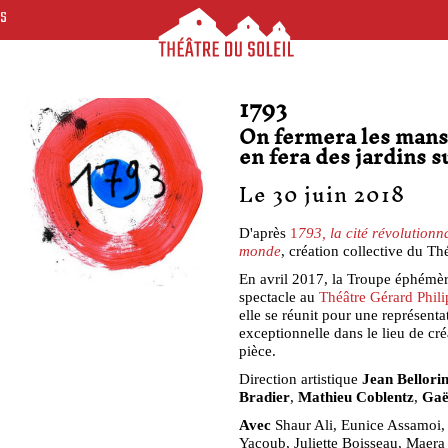
ES
1793
On fermera les mans
en fera des jardins 
Le 30 juin 2018
D'après
1
793, la cité révolutionna
monde
, création collective du Thé
En avril 2017, la Troupe éphémère
spectacle au
Théâtre Gérard Phili
elle se réunit pour une représenta
exceptionnelle dans le lieu de créa
pièce.
Direction artistique
Jean Bellorin
Bradier
,
Mathieu Coblentz
,
Gaë
Avec
Shaur Ali, Eunice Assamoi,
Yacoub, Juliette Boisseau, Maera