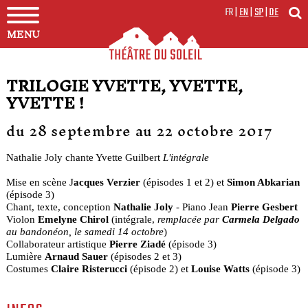
FR
|
EN
|
SP
|
DE
MENU
TRILOGIE YVETTE, YVETTE,
YVETTE !
du 28 septembre au 22 octobre 2017
Nathalie Joly chante Yvette Guilbert
L'intégrale
Mise en scène J
acques Verzier
(épisodes 1 et 2) et
Simon Abkarian
(épisode 3)
Chant, texte, conception
Nathalie Joly
- Piano Jean
Pierre Gesbert
Violon
Emelyne Chirol
(intégrale,
remplacée par
Carmela Delgado
au bandonéon, le samedi 14 octobre
)
Collaborateur artistique
Pierre Ziadé
(épisode 3)
Lumière
Arnaud Sauer
(épisodes 2 et 3)
Costumes
Claire Risterucci
(épisode 2) et
Louise Watts
(épisode 3)