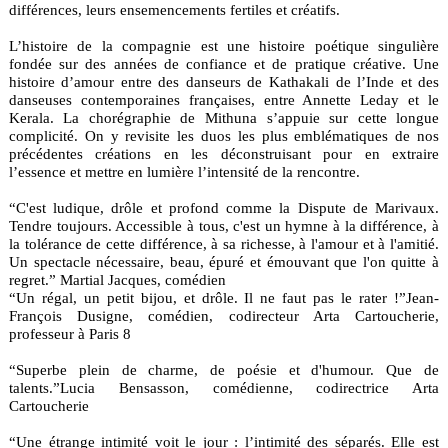
différences, leurs ensemencements fertiles et créatifs.
L’histoire de la compagnie est une histoire poétique singulière
fondée sur des années de confiance et de pratique créative. Une
histoire d’amour entre des danseurs de Kathakali de l’Inde et des
danseuses contemporaines françaises, entre Annette Leday et le
Kerala. La chorégraphie de Mithuna s’appuie sur cette longue
complicité. On y revisite les duos les plus emblématiques de nos
précédentes créations en les déconstruisant pour en extraire
l’essence et mettre en lumière l’intensité de la rencontre.
“C'est ludique, drôle et profond comme la Dispute de Marivaux.
Tendre toujours. Accessible à tous, c'est un hymne à la différence, à
la tolérance de cette différence, à sa richesse, à l'amour et à l'amitié.
Un spectacle nécessaire, beau, épuré et émouvant que l'on quitte à
regret.” Martial Jacques, comédien
“Un régal, un petit bijou, et drôle. Il ne faut pas le rater !”Jean-
François Dusigne, comédien, codirecteur Arta Cartoucherie,
professeur à Paris 8
“Superbe plein de charme, de poésie et d'humour. Que de
talents.”Lucia Bensasson, comédienne, codirectrice Arta
Cartoucherie
“Une étrange intimité voit le jour : l’intimité des séparés. Elle est