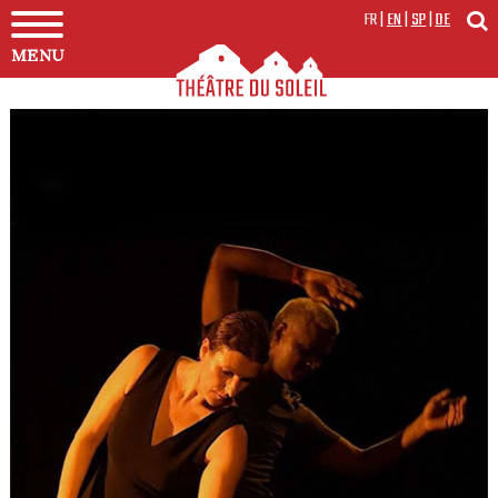
FR
|
EN
|
SP
|
DE
MENU