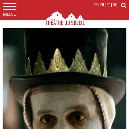
FR
|
EN
|
SP
|
DE
MENU