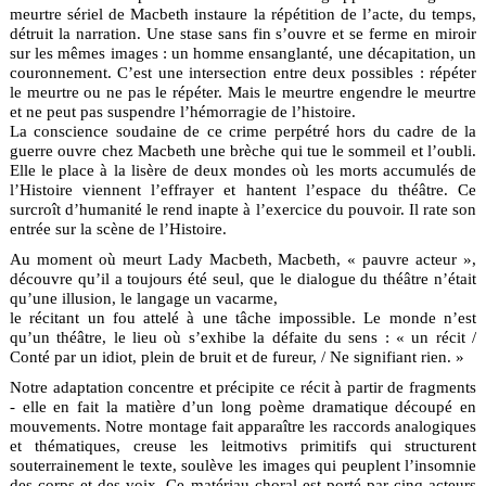
meurtre sériel de Macbeth instaure la répétition de l’acte, du temps,
détruit la narration. Une stase sans fin s’ouvre et se ferme en miroir
sur les mêmes images : un homme ensanglanté, une décapitation, un
couronnement. C’est une intersection entre deux possibles : répéter
le meurtre ou ne pas le répéter. Mais le meurtre engendre le meurtre
et ne peut pas suspendre l’hémorragie de l’histoire.
La conscience soudaine de ce crime perpétré hors du cadre de la
guerre ouvre chez Macbeth une brèche qui tue le sommeil et l’oubli.
Elle le place à la lisère de deux mondes où les morts accumulés de
l’Histoire viennent l’effrayer et hantent l’espace du théâtre. Ce
surcroît d’humanité le rend inapte à l’exercice du pouvoir. Il rate son
entrée sur la scène de l’Histoire.
Au moment où meurt Lady Macbeth, Macbeth, « pauvre acteur »,
découvre qu’il a toujours été seul, que le dialogue du théâtre n’était
qu’une illusion, le langage un vacarme,
le récitant un fou attelé à une tâche impossible. Le monde n’est
qu’un théâtre, le lieu où s’exhibe la défaite du sens : « un récit /
Conté par un idiot, plein de bruit et de fureur, / Ne signifiant rien. »
Notre adaptation concentre et précipite ce récit à partir de fragments
- elle en fait la matière d’un long poème dramatique découpé en
mouvements. Notre montage fait apparaître les raccords analogiques
et thématiques, creuse les leitmotivs primitifs qui structurent
souterrainement le texte, soulève les images qui peuplent l’insomnie
des corps et des voix. Ce matériau choral est porté par cinq acteurs