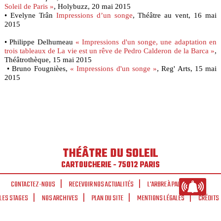
Soleil de Paris »
, Holybuzz, 20 mai 2015
• Evelyne Trân
Impressions d’un songe
, Théâtre au vent, 16 mai
2015
• Philippe Delhumeau
« Impressions d'un songe, une adaptation en
trois tableaux de La vie est un rêve de Pedro Calderon de la Barca »
,
Théâtrothèque, 15 mai 2015
• Bruno Fougnièes,
« Impressions d'un songe »
, Reg' Arts, 15 mai
2015
THÉÂTRE DU SOLEIL
CARTOUCHERIE - 75012 PARIS
CONTACTEZ-NOUS
RECEVOIR NOS ACTUALITÉS
L'ARBRE À PALABRES
LES STAGES
NOS ARCHIVES
PLAN DU SITE
MENTIONS LÉGALES
CRÉDITS