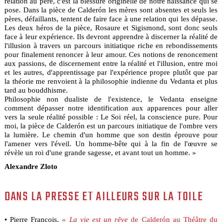
relation au père, c'est la blessure originelle de notre naissance qui se
pose. Dans la pièce de Calderón les mères sont absentes et seuls les
pères, défaillants, tentent de faire face à une relation qui les dépasse.
Les deux héros de la pièce, Rosaure et Sigismond, sont donc seuls
face à leur expérience. Ils devront apprendre à discerner la réalité de
l'illusion à travers un parcours initiatique riche en rebondissements
pour finalement renoncer à leur amour. Ces notions de renoncement
aux passions, de discernement entre la réalité et l'illusion, entre moi
et les autres, d'apprentissage par l'expérience propre plutôt que par
la théorie me renvoient à la philosophie indienne du Vedanta et plus
tard au bouddhisme.
Philosophie non dualiste de l'existence, le Vedanta enseigne
comment dépasser notre identification aux apparences pour aller
vers la seule réalité possible : Le Soi réel, la conscience pure. Pour
moi, la pièce de Calderón est un parcours initiatique de l'ombre vers
la lumière. Le chemin d'un homme que son destin éprouve pour
l'amener vers l'éveil. Un homme-bête qui à la fin de l'œuvre se
révèle un roi d'une grande sagesse, et avant tout un homme. »
Alexandre Zloto
DANS LA PRESSE ET AILLEURS SUR LA TOILE
• Pierre François,
«
La vie est un rêve
de Calderón au Théâtre du