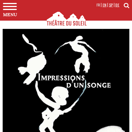
FR
|
EN
|
SP
|
DE
MENU