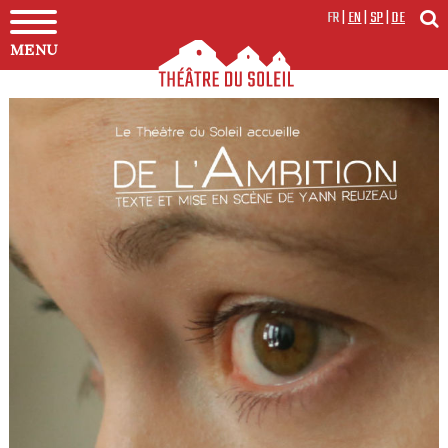
FR
|
EN
|
SP
|
DE
MENU