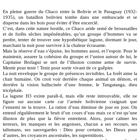
En pleine guerre du Chaco entre la Bolivie et le Paraguay (1932-
1935), un bataillon bolivien tombe dans une embuscade et se
disperse dans les bois pour éviter d’être encerclé.
C’est, dans cette nature hostile, ce Chaco aride semé de broussailles
et de forêts sèches impénétrables, qu’un groupe d’hommes va se
perdre, tenter de trouver une hypothétique lagune, dormant le jour,
marchant la nuit pour survivre à la chaleur écrasante.
Mais la réserve d’eau s’épuise, les hommes aussi, et l’espoir. Pour le
maintenir, assurer la cohésion du groupe et l’union autour de lui, le
Capitaine Borlagui se sert de l’illusion comme arme de survie.
Mentir pour tenir ! Tenir pour sortir vivant de ce guêpier.
La nuit enveloppe le groupe de présences invisibles. La forêt aime la
chair humaine. On croit voir derrière chaque animal un démon, et
derrière la vision hallucinée d’une femme, le Tangatanga, dieu
tricéphale.
La lagune H3 existe paraît-il, mais elle reste introuvable, elle ne
figure sur aucune carte car l’armée bolivienne craignait que
l’ennemi ne la trouve. La ration d’eau diminue de jour en jour. On
entend régulièrement le bruit d’un cours d’eau mais ce n’est qu’une
illusion de plus que la fièvre entretient. Alors, pour calmer les
terreurs, les manques et les angoisses, chacun a ses recours, ses
talismans, ses sauvegardes : Dieu pour certains, les Dieux pour
d’autres, les croyances ancestrales, les superstitions.