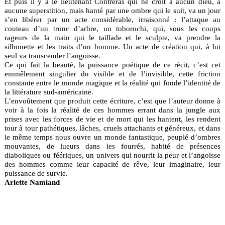
Et puis il y a le lieutenant Contreras qui ne croit à aucun dieu, à
aucune superstition, mais hanté par une ombre qui le suit, va un jour
s’en libérer par un acte considérable, irraisonné : l’attaque au
couteau d’un tronc d’arbre, un toborochi, qui, sous les coups
rageurs de la main qui le taillade et le sculpte, va prendre la
silhouette et les traits d’un homme. Un acte de création qui, à lui
seul va transcender l’angoisse.
Ce qui fait la beauté, la puissance poétique de ce récit, c’est cet
emmêlement singulier du visible et de l’invisible, cette friction
constante entre le monde magique et la réalité qui fonde l’identité de
la littérature sud-américaine.
L’envoûtement que produit cette écriture, c’est que l’auteur donne à
voir à la fois la réalité de ces hommes errant dans la jungle aux
prises avec les forces de vie et de mort qui les hantent, les rendent
tour à tour pathétiques, lâches, cruels attachants et généreux, et dans
le même temps nous ouvre un monde fantastique, peuplé d’ombres
mouvantes, de lueurs dans les fourrés, habité de présences
diaboliques ou féériques, un univers qui nourrit la peur et l’angoisse
des hommes comme leur capacité de rêve, leur imaginaire, leur
puissance de survie.
Arlette Namiand