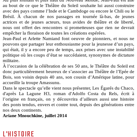
au bout de ce que le Théâtre du Soleil souhaite lui aussi construire
avec des pays comme l’Inde et le Cambdoge ou encore le Chili ou le
Brésil. À chacun de nos passages en tournée là-bas, de jeunes
actrices et de jeunes acteurs, tous avides de théâtre et de liberté,
nous ont offert des rencontres si prometteuses que rien ne devrait
empêcher la floraison de toutes les créations espérées.
Jean-Paul et Arlette Namiand font oeuvre de pionniers, et nous ne
pouvons que partager leur enthousiasme pour la jeunesse d’un pays,
qui était, il y a encore peu de temps, aux prises avec une instabilité
politique où les coups d’état se succédaient, synonymes de dictature
militaire.
À l’occasion de la célébration de ses 50 ans, le Théâtre du Soleil est
donc particulièrement heureux de s’associer au Théâtre de l’Epée de
Bois, son voisin depuis 40 ans, son cousin d’Amérique latine, pour
accueillir la troupe Amassunu.
Dans le spectacle qu’elle vient nous présenter, Les Égarés du Chaco,
d'après La Lagune H3, roman d'Adolfo Costa du Rels, écrit à
l’origine en français, on y découvrira d’ailleurs aussi une histoire
des ponts tendus, envers et contre tout, depuis des générations entre
nos deux continents.
Ariane Mnouchkine, juillet 2014
L'HISTOIRE