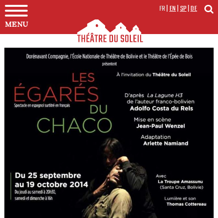
FR
|
EN
|
SP
|
DE
MENU