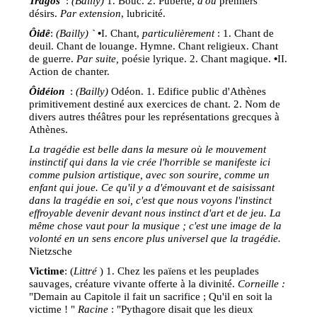
Tragos
:
(Bailly)
1. Bouc. 2. Puberté,
d'où
premiers
désirs.
Par extension
, lubricité.
Ôidê
:
(Bailly) `
•
I. Chant,
particulièrement
: 1. Chant de
deuil. Chant de louange. Hymne. Chant religieux. Chant
de guerre.
Par suite,
poésie lyrique. 2. Chant magique.
•
II.
Action de chanter.
Ôidéion
:
(Bailly)
Odéon. 1. Edifice public d'Athènes
primitivement destiné aux exercices de chant. 2. Nom de
divers autres théâtres pour les représentations grecques à
Athènes.
La tragédie est belle dans la mesure où le mouvement
instinctif qui dans la vie crée l'horrible se manifeste ici
comme pulsion artistique, avec son sourire, comme un
enfant qui joue. Ce qu'il y a d'émouvant et de saisissant
dans la tragédie en soi, c'est que nous voyons l'instinct
effroyable devenir devant nous instinct d'art et de jeu. La
même chose vaut pour la musique ; c'est une image de la
volonté en un sens encore plus universel que la tragédie.
Nietzsche
Victime
: (
Littré
) 1. Chez les païens et les peuplades
sauvages, créature vivante offerte à la divinité.
Corneille :
"Demain au Capitole il fait un sacrifice ; Qu'il en soit la
victime ! "
Racine
: "Pythagore disait que les dieux