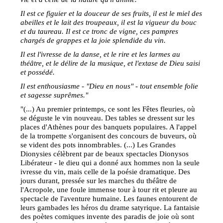
Il est ce figuier et la douceur de ses fruits, il est le miel des
abeilles et le lait des troupeaux, il est la vigueur du bouc
et du taureau. Il est ce tronc de vigne, ces pampres
chargés de grappes et la joie splendide du vin.
Il est l'ivresse de la danse, et le rire et les larmes au
théâtre, et le délire de la musique, et l'extase de Dieu saisi
et possédé.
Il est enthousiasme - "Dieu en nous" - tout ensemble folie
et sagesse suprêmes."
"(...) Au premier printemps, ce sont les Fêtes fleuries, où
se déguste le vin nouveau. Des tables se dressent sur les
places d'Athènes pour des banquets populaires. A l'appel
de la trompette s'organisent des concours de buveurs, où
se vident des pots innombrables. (...) Les Grandes
Dionysies célèbrent par de beaux spectacles Dionysos
Libérateur - le dieu qui a donné aux hommes non la seule
ivresse du vin, mais celle de la poésie dramatique. Des
jours durant, pressée sur les marches du théâtre de
l'Acropole, une foule immense tour à tour rit et pleure au
spectacle de l'aventure humaine. Les faunes entourent de
leurs gambades les héros du drame satyrique. La fantaisie
des poètes comiques invente des paradis de joie où sont