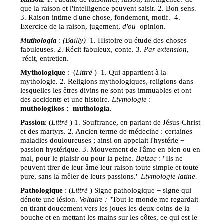
que la raison et l'intelligence peuvent saisir. 2. Bon sens.
3. Raison intime d'une chose, fondement, motif. 4.
Exercice de la raison, jugement,
d'où
opinion.
M
uthologia
:
(Bailly)
1
.
Histoire ou étude des choses
fabuleuses. 2. Récit fabuleux, conte. 3.
Par extension,
récit, entretien.
Mythologique
: (
Littré
) 1. Qui appartient à la
mythologie. 2. Religions mythologiques, religions dans
lesquelles les êtres divins ne sont pas immuables et ont
des accidents et une histoire.
Etymologie
:
muthologikos :
muthologia
.
Passion
: (
Littré
) 1. Souffrance, en parlant de Jésus-Christ
et des martyrs. 2. Ancien terme de médecine : certaines
maladies douloureuses ; ainsi on appelait l'hystérie =
passion hystérique. 3. Mouvement de l'âme en bien ou en
mal, pour le plaisir ou pour la peine.
Balzac
: "Ils ne
peuvent tirer de leur âme leur raison toute simple et toute
pure, sans la mêler de leurs passions."
Etymologie latine.
Pathologique
: (
Littré
) Signe pathologique = signe qui
dénote une lésion.
Voltaire :
"Tout le monde me regardait
en tirant doucement vers les joues les deux coins de la
bouche et en mettant les mains sur les côtes, ce qui est le