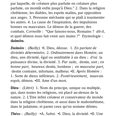
par laquelle, de créature plus parfaite en créature plus
parfaite, on montât enfin jusqu'à Dieu." 2. Dans la religion
chrétienne, les diables, les esprits malins, par opposition
aux anges. 3. Personne méchante qui se plaît à tourmenter
les autres. 4. La cause de l'inspiration, des impulsions
bonnes ou mauvaises. Le démon de la guerre, des
combats.
Corneille
: "Que faisons-nous, Romains ?
dit-il
,
et quel démon nous fait venir aux mains ?" Etymologie :
daimôn.
Daim
ôn
:
(Bailly)
•
I. Dieu, déesse.
1.
En parlant de
divinités déterminées
. 2.
Ordinairement dans Homère
, un
dieu, une divinité, égal ou semblable à un dieu ;
d'où
la
puissance divine, la divinité. 3.
Par suite,
destin, sort ;
en
bonne part,
heureux destin, bonheur ;
en mauvaise part,
destin contraire, infortune, malheur.
•
II.
Après Homère :
1. Sorte de dieux inférieurs. 2.
Postérieurement,
mauvais
esprit, démon.
•
III. Ame d'un mort.
Dieu
:
(Littré)
1. Nom du principe, unique ou multiple,
qui, dans toutes les religions, est placé au-dessus de la
nature. 2. L'Etre infini créateur et conservateur du monde
dans la religion chrétienne, et aussi dans le mahométisme,
dans le judaïsme, et parmi ceux qu'on nomme déistes.
Théos
:
(Bailly)
•
A.
Subst.
•
I. Dieu, la divinité.
•
II. Une