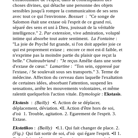
choses divines, qui détache une personne des objets
sensibles jusqu'à rompre la communicaiton de ses sens
avec tout ce qui l'environne.
Bossuet
: "Ce songe de
Salomon était une extase où l'esprit de ce grand roi,
séparé des sens et uni à Dieu, jouissait de la véritable
intelligence." 2.
Par extension,
vive admiration, volupté
intime qui absorbe tout autre sentiment.
La Fontaine
:
"La joie de Psyché fut grande, si l'on doit appeler joie ce
qui est proprement extase ; encore ce mot est-il faible, et
n'exprime pas la moindre partie du plaisir que reçut la
belle."
Chateaubriand
: "Je reçus Amélie dans une sorte
d'extase de cœur."
Lamartine
: "Ton sein, oppressé par
l'extase, / Se soulevait sous ses transports." 3. Terme de
médecine. Affection du cerveau dans laquelle l'exaltation
de certaines idées, absorbant l'attention, suspend les
sensations, arrête les mouvements volontaires, et même
ralentit quelquefois l'action vitale.
Etymologie
:
Ekstasis
.
Ekstasis
:
(Bailly)
•
I. Action de se déplacer,
déplacement, déviation.
•
II. Action d'être hors de soi,
d'où
1. Trouble, agitation. 2. Egarement de l'esprit. 3.
Extase.
Ekstatikos
:
(Bailly)
•
I.1. Qui fait changer de place. 2.
(Fig.)
Qui fait sortir de soi,
d'où
qui égare l'esprit.
•
II 1.