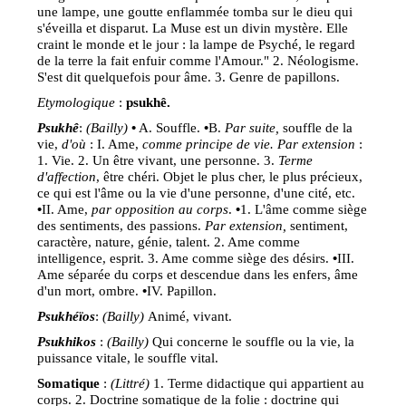
une lampe, une goutte enflammée tomba sur le dieu qui
s'éveilla et disparut. La Muse est un divin mystère. Elle
craint le monde et le jour : la lampe de Psyché, le regard
de la terre la fait enfuir comme l'Amour." 2. Néologisme.
S'est dit quelquefois pour âme. 3. Genre de papillons.
Etymologique
:
psukhê.
Psukhê
:
(Bailly)
•
A. Souffle.
•
B.
Par suite,
souffle de la
vie,
d'où
: I. Ame,
comme principe de vie. Par extension
:
1. Vie. 2. Un être vivant, une personne. 3.
Terme
d'affection
, être chéri. Objet le plus cher, le plus précieux,
ce qui est l'âme ou la vie d'une personne, d'une cité, etc.
•
II. Ame,
par opposition au corps
.
•
1. L'âme comme siège
des sentiments, des passions.
Par extension,
sentiment,
caractère, nature, génie, talent. 2. Ame comme
intelligence, esprit. 3. Ame comme siège des désirs.
•
III.
Ame séparée du corps et descendue dans les enfers, âme
d'un mort, ombre.
•
IV. Papillon.
Psukhéïos
:
(Bailly)
Animé, vivant.
Psukhikos
:
(Bailly)
Qui concerne le souffle ou la vie, la
puissance vitale, le souffle vital.
Somatique
:
(Littré)
1. Terme didactique qui appartient au
corps. 2. Doctrine somatique de la folie : doctrine qui