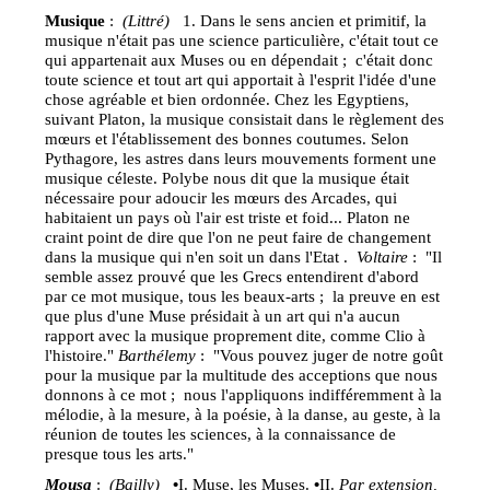
Musique
:
(Littré)
1. Dans le sens ancien et primitif, la
musique n'était pas une science particulière, c'était tout ce
qui appartenait aux Muses ou en dépendait ; c'était donc
toute science et tout art qui apportait à l'esprit l'idée d'une
chose agréable et bien ordonnée. Chez les Egyptiens,
suivant Platon, la musique consistait dans le règlement des
mœurs et l'établissement des bonnes coutumes. Selon
Pythagore, les astres dans leurs mouvements forment une
musique céleste. Polybe nous dit que la musique était
nécessaire pour adoucir les mœurs des Arcades, qui
habitaient un pays où l'air est triste et foid... Platon ne
craint point de dire que l'on ne peut faire de changement
dans la musique qui n'en soit un dans l'Etat .
Voltaire
: "Il
semble assez prouvé que les Grecs entendirent d'abord
par ce mot musique, tous les beaux-arts ; la preuve en est
que plus d'une Muse présidait à un art qui n'a aucun
rapport avec la musique proprement dite, comme Clio à
l'histoire."
Barthélemy
: "Vous pouvez juger de notre goût
pour la musique par la multitude des acceptions que nous
donnons à ce mot ; nous l'appliquons indifféremment à la
mélodie, à la mesure, à la poésie, à la danse, au geste, à la
réunion de toutes les sciences, à la connaissance de
presque tous les arts."
Mousa
:
(Bailly)
•
I. Muse, les Muses.
•
II.
Par extension,