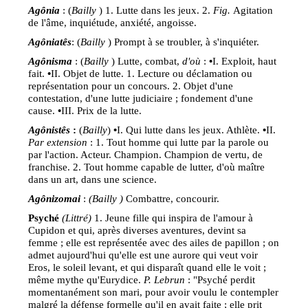
Ag
ônia
: (
Bailly
) 1. Lutte dans les jeux. 2.
Fig.
Agitation
de l'âme, inquiétude, anxiété, angoisse.
Ag
ôniat
ês
: (
Bailly
) Prompt à se troubler, à s'inquiéter.
Ag
ônisma
: (
Bailly
) Lutte, combat,
d'où
:
•
I. Exploit, haut
fait.
•
II. Objet de lutte. 1. Lecture ou déclamation ou
représentation pour un concours. 2. Objet d'une
contestation, d'une lutte judiciaire ; fondement d'une
cause.
•
III. Prix de la lutte.
Ag
ônist
ês
:
(
Bailly
)
•
I. Qui lutte dans les jeux. Athlète.
•
II.
Par extension
: 1. Tout homme qui lutte par la parole ou
par l'action. Acteur. Champion. Champion de vertu, de
franchise. 2. Tout homme capable de lutter, d'où maître
dans un art, dans une science.
Agô
nizomai
:
(Bailly )
Combattre, concourir.
Psyché
(Littré)
1. Jeune fille qui inspira de l'amour à
Cupidon et qui, après diverses aventures, devint sa
femme ; elle est représentée avec des ailes de papillon ; on
admet aujourd'hui qu'elle est une aurore qui veut voir
Eros, le soleil levant, et qui disparaît quand elle le voit ;
même mythe qu'Eurydice.
P. Lebrun
: "Psyché perdit
momentanément son mari, pour avoir voulu le contempler
malgré la défense formelle qu'il en avait faite ; elle prit