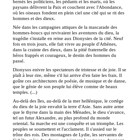
bernés les politiciens, les pédants et les maris, où les
paysans délivrent la Paix et couchent avec l'Abondance,
où les oiseaux fondent en plein ciel une cité qui se rit des
hommes et des dieux.
Née dans les campagnes attiques de la mascarade des
hommes-boucs qui revivaient les aventures du dieu, la
tragédie s'installe en reine aux Dionysies de la cité. Neuf
fois en trois jours, elle fait vivre au peuple d'Athènes,
dans la crainte des dieux, dans la pitié fraternelle des
héros frappés et courageux, le destin des hommes du
passé.
Dionysos enivre les spectateurs de tristesse et de joie. Il se
plaît à leur rire, même s'il lui arrive d'en faire les frais. Il
goûte ces architectures de poésie, de musique et de danse,
que le génie de son peuple lui élève comme de beaux
temples. (...)
Au-delà des îles, au-delà de la mer hellénique, le cortège
du dieu de la joie envahit la terre d'Asie. Sans autre arme
que le thyrse dans la main des Ménades, le dieu s'avance,
tel un futur Alexandre, au plus profond du monde
oriental. Sa marche est une conquête et un triomphe. Les
peuples se soumettent et l'acclament. Il s'assied sur le
trône des rois. Des montagnes de Lydie, les servantes de