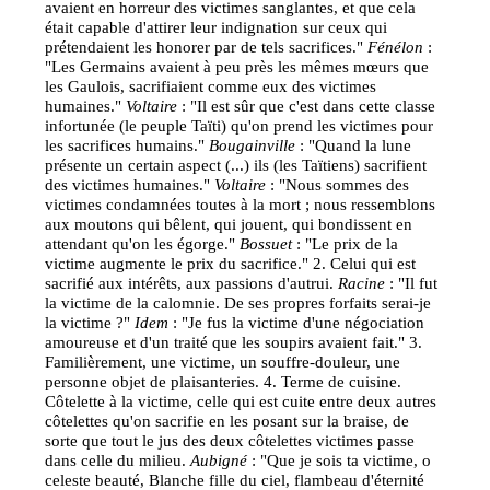
avaient en horreur des victimes sanglantes, et que cela
était capable d'attirer leur indignation sur ceux qui
prétendaient les honorer par de tels sacrifices."
Fénélon
:
"Les Germains avaient à peu près les mêmes mœurs que
les Gaulois, sacrifiaient comme eux des victimes
humaines."
Voltaire
: "Il est sûr que c'est dans cette classe
infortunée (le peuple Taïti) qu'on prend les victimes pour
les sacrifices humains."
Bougainville
: "Quand la lune
présente un certain aspect (...) ils (les Taïtiens) sacrifient
des victimes humaines."
Voltaire
: "Nous sommes des
victimes condamnées toutes à la mort ; nous ressemblons
aux moutons qui bêlent, qui jouent, qui bondissent en
attendant qu'on les égorge."
Bossuet
: "Le prix de la
victime augmente le prix du sacrifice." 2. Celui qui est
sacrifié aux intérêts, aux passions d'autrui.
Racine
: "Il fut
la victime de la calomnie. De ses propres forfaits serai-je
la victime ?"
Idem
: "Je fus la victime d'une négociation
amoureuse et d'un traité que les soupirs avaient fait." 3.
Familièrement, une victime, un souffre-douleur, une
personne objet de plaisanteries. 4. Terme de cuisine.
Côtelette à la victime, celle qui est cuite entre deux autres
côtelettes qu'on sacrifie en les posant sur la braise, de
sorte que tout le jus des deux côtelettes victimes passe
dans celle du milieu.
Aubigné
: "Que je sois ta victime, o
celeste beauté, Blanche fille du ciel, flambeau d'éternité