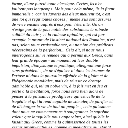
forme, d'une pureté toute classique. Certes, ils n'en
jouirent pas longtemps. Mais pour cela même, ils la firent
immortelle : car les favoris des dieux meurent tôt, c'est
une loi qui régit toutes choses ; même s'ils sont assurés
de vivre ensuite auprès d'eux pour l'éternité. Qu'on
n'exige pas de la plus noble des substances la robuste
solidité du cuir ; et la rudesse opiniâtre, qui est par
exemple le propre de l'instinct national des Romains, n'est
pas, selon toute vraisemblance, au nombre des prédicats
nécessaires de la perfection... Cela dit, si nous nous
interrogeons sur le remède qui a permis aux Grecs, dans
leur grande époque - au moment où leur double
impulsion, dionysiaque et politique, atteignait une force
sans précédent -, de ne s'épuiser ni dans les brumes de
l'extase ni dans la poursuite effrénée de la gloire et de
l'hégémonie mondiales, mais de réussir ce dosage
admirable qui, tel un noble vin, à la fois met en feu et
porte à la méditation, force nous sera bien alors de
penser à la puissance prodigieuse qui est celle de la
tragédie et qui la rend capable de stimuler, de purifier et
de décharger la vie de tout un peuple -, cette puissance
dont nous ne commencerons à soupçonner la suprême
valeur que lorsqu'elle nous apparaîtra, ainsi qu'elle le
faisait aux Grecs, comme la quintessence de toutes les
vertus prophylactiques, comme la médiatrice qui établit