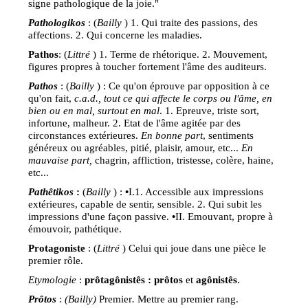
signe pathologique de la joie."
Pathologikos
: (
Bailly
) 1. Qui traite des passions, des
affections. 2. Qui concerne les maladies.
Pathos
: (
Littré
) 1. Terme de rhétorique. 2. Mouvement,
figures propres à toucher fortement l'âme des auditeurs.
Pathos
: (
Bailly
) : Ce qu'on éprouve par opposition à ce
qu'on fait,
c.a.d., tout ce qui affecte le corps ou l'âme, en
bien ou en mal, surtout en mal
. 1. Epreuve, triste sort,
infortune, malheur. 2. Etat de l'âme agitée par des
circonstances extérieures.
En bonne part
, sentiments
généreux ou agréables, pitié, plaisir, amour, etc...
En
mauvaise part,
chagrin, affliction, tristesse, colère, haine,
etc...
Path
êtikos
:
(
Bailly
) :
•
I.1. Accessible aux impressions
extérieures, capable de sentir, sensible. 2. Qui subit les
impressions d'une façon passive.
•
II. Emouvant, propre à
émouvoir, pathétique.
Protagoniste
: (
Littré
) Celui qui joue dans une pièce le
premier rôle.
Etymologie
:
prôtagônistês :
prôtos
et
agônistês
.
Pr
ôtos
:
(Bailly)
Premier
.
Mettre au premier rang.