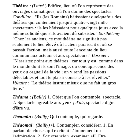
Théâtre
: (
Littré
) Edifice, lieu où l'on représente des
ouvrages dramatiques, où l'on donne des spectacles.
Condillac
: "Ils (les Romains) bâtissaient quelquefois des
théâtres qui contenaient jusqu'à quatre-vingt mille
spectateurs : ils les bâtissaient pour quelques jours avec la
même solidité que s'ils avaient dû subsister."
Barthélemy
:
"Chez les anciens, ce mot théâtre ne signifiait pas
seulement le lieu élevé où l'acteur paraissait et où se
passait l'action, mais aussi toute l'enceinte du lieu
commun aux acteurs et aux spectateurs."
Bossuet
:
"N'assistez point aux théâtres ; car tout y est, comme dans
le monde dont ils sont l'image, ou concupiscence des
yeux ou orgueil de la vie ; on y rend les passions
délectables et tout le plaisir consiste à les réveiller."
Voltaire
: "Le théâtre instruit mieux que ne fait un gros
livre."
Théama
:
(Bailly)
1. Objet que l'on contemple, spectacle.
2. Spectacle agréable aux yeux ;
d'où
, spectacle digne
d'être vu.
Théam
ôn
:
(Bailly)
Qui contemple, qui regarde.
Théaomaï
:
(Bailly)
•
I. Contempler, considérer. 1. En
parlant de choses qui excitent l'étonnement ou
l'admiration. 2.
Par extension
, examiner.
•
II. Etre