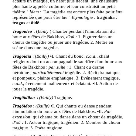
acteurs un masque, un habit plus décent, une chaussure
plus haute appelée cothurne et leur construisit un petit
théâtre."
Idem
: "La tragédie est encore plus faite pour être
représentée que pour être lue."
Etymologie
:
tragôidia
:
tragos
et
ôidê
.
Trag
ôidé
ô
:
(
Bailly
) Chanter pendant l'immolation du
bouc aux fêtes de Bakkhos,
d'où
: 1. Figurer dans un
chœur de tragédie ou jouer une tragédie. 2. Mettre en
scène dans une tragédie.
Tragôidia
:
(Bailly)
•
I. Chant du bouc,
c.a.d.
, chant
religieux dont on accompagnait le sacrifice d'un bouc aux
fêtes de Bakkhos ;
par suite
: 1. Chant ou drame
héroïque ;
particulièrement
tragédie. 2. Récit dramatique
et pompeux, plainte emphatique. 3. Evénement tragique,
c.a.d.
, événement malheureux et éclatant.
•
II. Action de
jouer la tragédie.
Trag
ôidikos
:
(Bailly)
Tragique.
Trag
ôidos
:
(Bailly)
•
I. Qui chante ou danse pendant
l'immolation du bouc aux fêtes de Bakkhos.
•
II.
Par
extension,
qui chante ou danse dans un chœur de tragédie,
d'où
: 1. Acteur tragique, tragédien. 2. Membre du chœur
tragique. 3. Poète tragique.