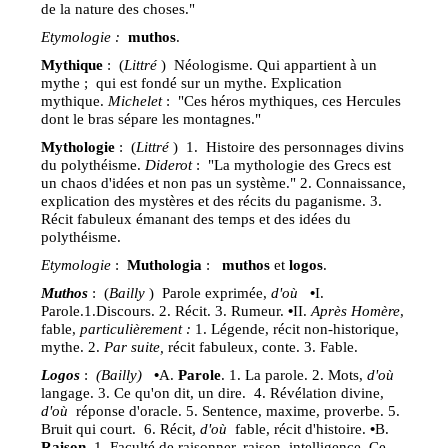
de la nature des choses."
Etymologie :
muthos
.
Mythique
: (
Littré
) Néologisme. Qui appartient à un
mythe ; qui est fondé sur un mythe. Explication
mythique.
Michelet
: "Ces héros mythiques, ces Hercules
dont le bras sépare les montagnes."
Mythologie
: (
Littré
) 1. Histoire des personnages divins
du polythéisme.
Diderot
: "La mythologie des Grecs est
un chaos d'idées et non pas un système." 2. Connaissance,
explication des mystères et des récits du paganisme. 3.
Récit fabuleux émanant des temps et des idées du
polythéisme.
Etymologie
:
Muthologia
:
muthos
et
logos
.
Muthos
: (
Bailly
) Parole exprimée,
d'où
•
I.
Parole.1.Discours. 2. Récit. 3. Rumeur.
•
II.
Après Homère
,
fable,
particulièrement :
1. Légende, récit non-historique,
mythe. 2.
Par suite,
récit fabuleux, conte. 3. Fable.
Logos
:
(Bailly)
•
A.
Parole
. 1. La parole. 2. Mots,
d'où
langage. 3. Ce qu'on dit, un dire. 4. Révélation divine,
d'où
réponse d'oracle. 5. Sentence, maxime, proverbe. 5.
Bruit qui court. 6. Récit,
d'où
fable, récit d'histoire.
•
B.
Raison
. 1. Faculté de raisonner, raison, intelligence. Ce