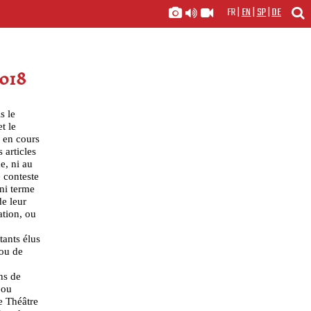
FR
|
EN
|
SP
|
DE
018
s le
t le
 en cours
s articles
e, ni au
e conteste
ni terme
e leur
ation, ou
tants élus
 ou de
ns de
 ou
e Théâtre