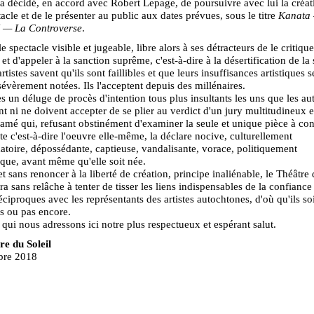
 a décidé, en accord avec Robert Lepage, de poursuivre avec lui la créat
tacle et de le présenter au public aux dates prévues, sous le titre
Kanata 
I — La Controverse
.
e spectacle visible et jugeable, libre alors à ses détracteurs de le critique
t d'appeler à la sanction suprême, c'est-à-dire à la désertification de la 
rtistes savent qu'ils sont faillibles et que leurs insuffisances artistiques 
sévèrement notées. Ils l'acceptent depuis des millénaires.
s un déluge de procès d'intention tous plus insultants les uns que les autr
t ni ne doivent accepter de se plier au verdict d'un jury multitudineux e
amé qui, refusant obstinément d'examiner la seule et unique pièce à con
e c'est-à-dire l'oeuvre elle-même, la déclare nocive, culturellement
toire, dépossédante, captieuse, vandalisante, vorace, politiquement
que, avant même qu'elle soit née.
et sans renoncer à la liberté de création, principe inaliénable, le Théâtre 
ra sans relâche à tenter de tisser les liens indispensables de la confiance
réciproques avec les représentants des artistes autochtones, d'où qu'ils so
s ou pas encore.
à qui nous adressons ici notre plus respectueux et espérant salut.
re du Soleil
bre 2018