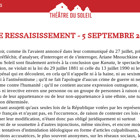
ES
E RESSAISISSEMENT - 5 SEPTEMBRE 2
ir, comme ils l'avaient annoncé dans leur communiqué du 27 juillet, pri
réfléchir, d'analyser, d'interroger et de s'interroger, Ariane Mnouchkine e
u Soleil sont finalement arrivés à la conclusion que
Kanata,
le spectacle
ion, ne violait ni la loi du 29 juillet 1881 ni celle du 13 juillet 1990 ni le
énal qui en découlent, en cela qu'il n'appelle ni à la haine, ni au sexism
i à l'antisémitisme ; qu'il ne fait l'apologie d'aucun crime de guerre ni n
me contre l'humanité ; qu'il ne contient aucune expression outrageante, 
 ni invective envers une personne ou un groupe de personnes à raison d
u de leur appartenance ou de leur non-appartenance à une ethnie, une n
ion déterminée.
mant assujetti qu'aux seules lois de la République votées par les représen
 français et n'ayant pas, en l'occurrence, de raison de contester ces lois
er leur modification, n'étant donc pas obligé juridiquement ni surtout
t de se soumettre à d'autres injonctions, même sincères, et encore moi
 tentatives d'intimidation idéologique en forme d'articles culpabilisants,
tions accusatrices, le plus souvent anonymes, sur les réseaux sociaux, l