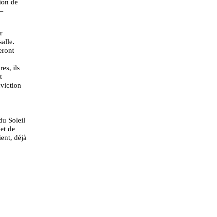
ion de
–
r
salle.
seront
es, ils
t
viction
du Soleil
 et de
ient, déjà