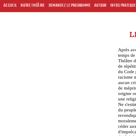
ACCUEIL
NOTRE THÉÂTRE
DEMANDEZ LE PROGRAMME
AUTOUR
INFOS PRATIQU
L
Après avo
temps de 
Théâtre d
de répétit
du Code p
racisme n
aucun cri
de mépris
origine o
une relig
Ne s'esti
du peuple
revendiqu
moralemen
céder aux
d'impréca