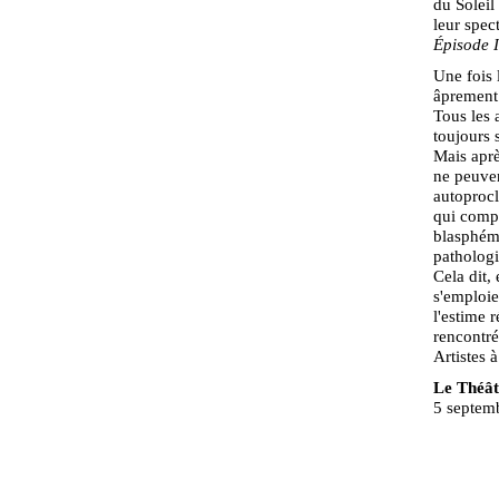
du Soleil
leur spec
Épisode 
Une fois l
âprement e
Tous les a
toujours 
Mais aprè
ne peuven
autoprocl
qui compt
blasphéma
pathologi
Cela dit, 
s'emploie
l'estime 
rencontré
Artistes 
Le Théât
5 septem