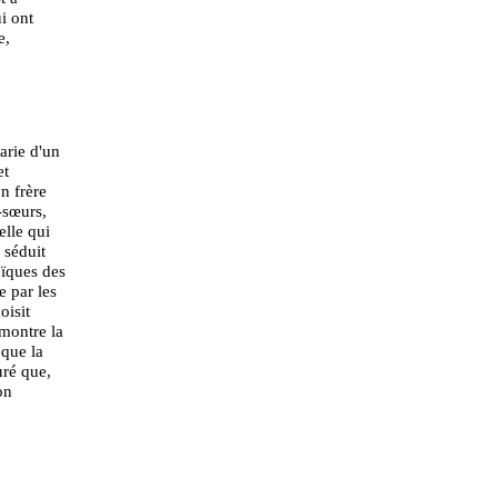
i ont
e,
arie d'un
et
n frère
-sœurs,
elle qui
t séduit
oïques des
e par les
oisit
montre la
 que la
uré que,
on