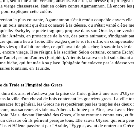
, ou, selon une autre version, absents. En effet, la déesse qui protégeait 
la vierge chasseresse, était en colère contre Agamemnon. Là encore les 
 pour expliquer cette colère.
version la plus courante, Agamemnon s'était rendu coupable envers elle : 
 un bois interdit qui était consacré à la déesse, ou s'était vanté d'être me
qu'elle. Eschyle, le poète tragique, propose dans son Orestie, une versio
uelle : Artémis, en protectrice de la vie, des petits animaux, s'indignait p
re qui aura lieu à Troie. Elle exigea que le roi lui offre, en compensati
es vies qu'il allait prendre, ce qu'il avait de plus cher, à savoir la vie de s
, encore vierge. Il se résigna à la sacrifier. Selon certains, comme Eschyl
r l'autel ; selon d'autres (Euripide), Artémis la sauva en lui substituant 
e biche, qui fut tuée à sa place. Iphigénie fut enlevée par la déesse ver
uaires lointains, en Tauride.
 de Troie et l'impiété des Grecs
t dura dix ans, et s'acheva par la prise de Troie, grâce à une ruse d'Ulyss
dans la ville d'un cheval de bois contenant les guerriers grecs. La ville t
massacre fut général, les Grecs ne respectèrent pas les temples des dieux ;
lleurs, massacreurs et violeurs. Athéna, bafouée par Pâris, avait avec Hér
Troie. Mais, devant l'impiété des Grecs, elle se retourna contre eux, et fit
un désastre où ils périrent presque tous. Elle sauva Ulysse, qui erra pen
las et Hélène passèrent par l'Arabie, l'Égypte, avant de rentrer en Grèce