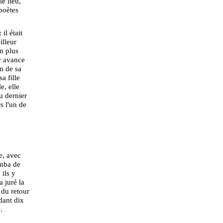
le lieu,
poètes
il était
illeur
n plus
ar avance
on de sa
a fille
e, elle
au dernier
s l'un de
e, avec
omba de
 ils y
a juré la
 du retour
dant dix
.