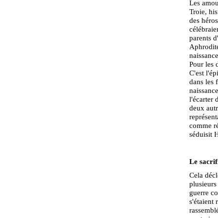
Les amour
Troie, hi
des héros
célébraie
parents d
Aphrodite
naissance
Pour les 
C'est l'é
dans les 
naissance
l'écarter 
deux autr
représent
comme réc
séduisit 
Le sacrif
Cela décl
plusieur
guerre co
s'étaient
rassemblé