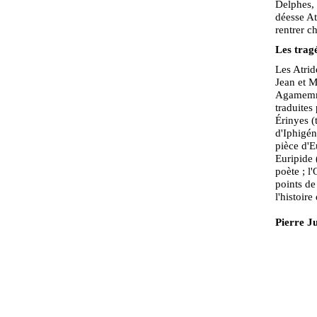
Delphes, 
déesse At
rentrer c
Les trag
Les Atrid
Jean et M
Agamemnon
traduites
Érinyes (
d'Iphigén
pièce d'Eu
Euripide 
poète ; l
points de
l'histoire
Pierre J