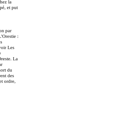
chez la
pé, et put
ion par
'Orestie :
es
voir Les
e
reste. La
ar
mort du
rent des
et ordre,