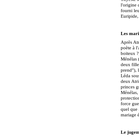
l'origine
fourni le
Euripide,
Les mari
Après Atr
poète à l
boiteux ?
Ménélas (
deux fill
prend"), l
Léda sous
deux Atri
princes g
Ménélas, 
protection
force gue
quel que 
mariage é
Le jugeme