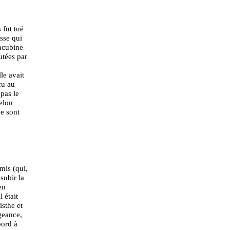
 fut tué
sse qui
ncubine
utées par
le avait
cu au
pas le
selon
ne sont
mis (qui,
subir la
en
 était
isthe et
geance,
bord à