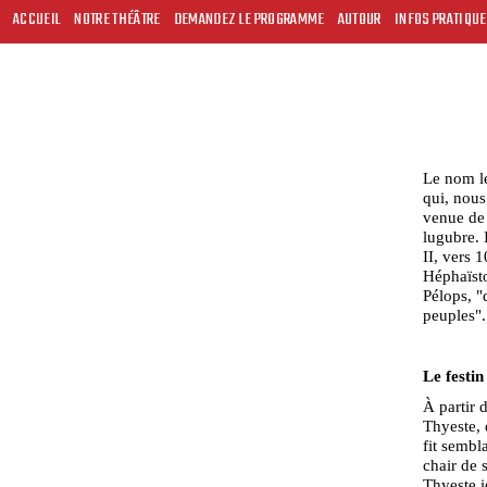
ACCUEIL
NOTRE THÉÂTRE
DEMANDEZ LE PROGRAMME
AUTOUR
INFOS PRATIQU
Le nom le
qui, nous
venue de 
lugubre. 
II, vers 
Héphaïsto
Pélops, "
peuples".
Le festin
À partir d
Thyeste, 
fit sembla
chair de 
Thyeste i