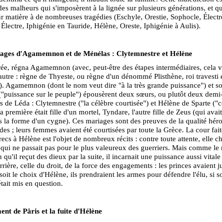
 des malheurs qui s'imposèrent à la lignée sur plusieurs générations, et qu
ur matière à de nombreuses tragédies (Eschyle, Orestie, Sophocle, Électr
 Électre, Iphigénie en Tauride, Hélène, Oreste, Iphigénie à Aulis).
ages d'Agamemnon et de Ménélas : Clytemnestre et Hélène
ée, régna Agamemnon (avec, peut-être des étapes intermédiaires, cela v
'autre : règne de Thyeste, ou règne d'un dénommé Plisthène, roi travesti 
). Agamemnon (dont le nom veut dire "à la très grande puissance") et so
"puissance sur le peuple") épousèrent deux sœurs, ou plutôt deux demi
es de Léda : Clytemnestre ("la célèbre courtisée") et Hélène de Sparte ("c
a première était fille d'un mortel, Tyndare, l'autre fille de Zeus (qui avai
 la forme d'un cygne). Ces mariages sont des preuves de la qualité hér
des ; leurs femmes avaient été courtisées par toute la Grèce. La cour fait
recs à Hélène est l'objet de nombreux récits : contre toute attente, elle ch
qui ne passait pas pour le plus valeureux des guerriers. Mais comme le 
 qu'il reçut des dieux par la suite, il incarnait une puissance aussi vitale
rrière, celle du droit, de la force des engagements : les princes avaient j
soit le choix d'Hélène, ils prendraient les armes pour défendre l'élu, si s
tait mis en question.
nt de Pâris et la fuite d'Hélène