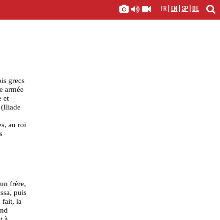
FR
|
EN
|
SP
|
DE
is grecs
ne armée
 et
(Iliade
s, au roi
s
 un frère,
ssa, puis
fait, la
and
t à