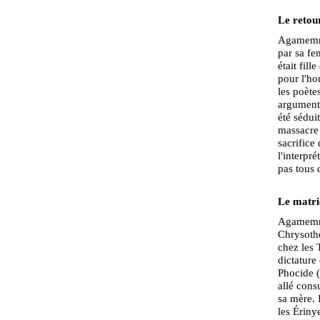
Le retou
Agamemnon
par sa fe
était fil
pour l'ho
les poètes
argumenté
été sédui
massacre 
sacrifice 
l'interpr
pas tous 
Le matric
Agamemnon
Chrysothè
chez les 
dictature
Phocide (
allé cons
sa mère. 
les Ériny