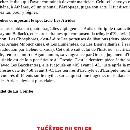
chez le dieu qui l'avait contraint à devenir matricide. Celui-ci l'envoya 
héna, à Athènes, où un tribunal, l'Aréopage, jugea son acte. Il fut discul
hez lui, pour y régner.
édies composant le spectacle Les Atrides
es rassemblaient quatre tragédies : Iphigénie à Aulis d'Euripide (traduct
ayotte Bollack), et les trois drames qui composent la trilogie d'Eschyle L
, Les Choéphores, c'est-à-dire Les porteuses de libations (deux pièc
 par Ariane Mnouchkine), et Les Euménides, ou Les Bienveillantes, à sa
traduction par Hélène Cixous). Cet ordre suit celui de l'histoire : sacrific
ie, retour et mort d'Agamemnon, sa vengeance par Oreste, jugement d'O
ripide est de loin postérieure à l'Orestie. C'est la dernière pièce écrite p
(avec Les Bacchantes), elle fut jouée en 405 avant J.-C., juste après la 
'Orestie date de 458 avant J.-C. Les œuvres d'Eschyle et d'Euripide mont
 vue très différents sur le mythe, sur ce qu'est une tragédie, mais, dans c
 des Atrides devient plus claire.
udet de La Combe
THÉÂTRE DU SOLEIL