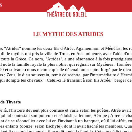
ES
LE MYTHE DES ATRIDES
s "Atrides" nomme les deux fils d'Atrée, Agamemnon et Ménélas, les ro
 dit le mythe, ont pris la ville de Troie, en Asie mineure, avec l'aide d'u
toute la Grèce. Ce nom, "Atrides", a une résonance à la fois prestigieuse
Il note la famille royale la plus noble, qui régnait sur Mycènes : Homère 
100 et suivants) nous raconte qu'elle détenait un sceptre forgé par le dieu
s ; Zeus, le dieu souverain, remit ce sceptre, par l'intermédiaire d'Hermè
qui dompte les chevaux". Celui-ci le transmit à son fils Atrée, "berger de
 de Thyeste
e là, l'histoire devient plus confuse et varie selon les poètes. Atrée avait
qui lui contestait son pouvoir et séduisit sa femme, Aéropé ; Atrée le cha
nt de se réconcilier avec lui en l'invitant à un banquet, où il lui offrit, en 
ses enfants (douze, selon Eschyle), dont il avait haché les membres. Qu
dentifia ce qu'il mangeait, il maudit toute la famille. Cette malédiction es