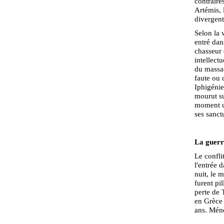
contraires
Artémis, 
divergent
Selon la 
entré dans
chasseur 
intellect
du massac
faute ou d
Iphigénie
mourut su
moment un
ses sanct
La guerre
Le confli
l'entrée 
nuit, le 
furent pi
perte de 
en Grèce 
ans. Méné