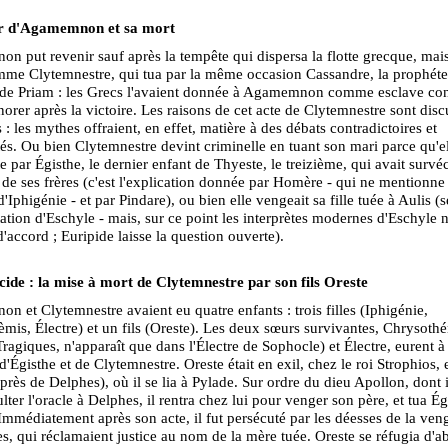
r d'Agamemnon et sa mort
 put revenir sauf après la tempête qui dispersa la flotte grecque, mais
mme Clytemnestre, qui tua par la même occasion Cassandre, la prophéte
le de Priam : les Grecs l'avaient donnée à Agamemnon comme esclave co
norer après la victoire. Les raisons de cet acte de Clytemnestre sont disc
 : les mythes offraient, en effet, matière à des débats contradictoires et
s. Ou bien Clytemnestre devint criminelle en tuant son mari parce qu'el
te par Égisthe, le dernier enfant de Thyeste, le treizième, qui avait survé
de ses frères (c'est l'explication donnée par Homère - qui ne mentionne 
d'Iphigénie - et par Pindare), ou bien elle vengeait sa fille tuée à Aulis (
étation d'Eschyle - mais, sur ce point les interprètes modernes d'Eschyle 
d'accord ; Euripide laisse la question ouverte).
ide : la mise à mort de Clytemnestre par son fils Oreste
 et Clytemnestre avaient eu quatre enfants : trois filles (Iphigénie,
mis, Électre) et un fils (Oreste). Les deux sœurs survivantes, Chrysothé
Tragiques, n'apparaît que dans l'Électre de Sophocle) et Électre, eurent à 
 d'Égisthe et de Clytemnestre. Oreste était en exil, chez le roi Strophios, 
près de Delphes), où il se lia à Pylade. Sur ordre du dieu Apollon, dont il
ulter l'oracle à Delphes, il rentra chez lui pour venger son père, et tua Ég
Immédiatement après son acte, il fut persécuté par les déesses de la ven
es, qui réclamaient justice au nom de la mère tuée. Oreste se réfugia d'a