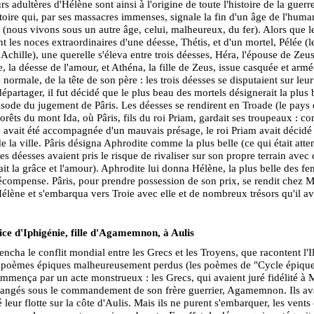
s adultères d'Hélène sont ainsi à l'origine de toute l'histoire de la guerr
stoire qui, par ses massacres immenses, signale la fin d'un âge de l'human
 (nous vivons sous un autre âge, celui, malheureux, du fer). Alors que l
nt les noces extraordinaires d'une déesse, Thétis, et d'un mortel, Pélée (l
'Achille), une querelle s'éleva entre trois déesses, Héra, l'épouse de Zeus
, la déesse de l'amour, et Athéna, la fille de Zeus, issue casquée et armé
 normale, de la tête de son père : les trois déesses se disputaient sur leu
départager, il fut décidé que le plus beau des mortels désignerait la plus 
pisode du jugement de Pâris. Les déesses se rendirent en Troade (le pays 
forêts du mont Ida, où Pâris, fils du roi Priam, gardait ses troupeaux : 
 avait été accompagnée d'un mauvais présage, le roi Priam avait décidé
de la ville. Pâris désigna Aphrodite comme la plus belle (ce qui était atte
es déesses avaient pris le risque de rivaliser sur son propre terrain avec 
ait la grâce et l'amour). Aphrodite lui donna Hélène, la plus belle des f
ompense. Pâris, pour prendre possession de son prix, se rendit chez M
Hélène et s'embarqua vers Troie avec elle et de nombreux trésors qu'il av
ice d'Iphigénie, fille d'Agamemnon, à Aulis
encha le conflit mondial entre les Grecs et les Troyens, que racontent l'Il
s poèmes épiques malheureusement perdus (les poèmes de "Cycle épique
mmença par un acte monstrueux : les Grecs, qui avaient juré fidélité à 
 rangés sous le commandement de son frère guerrier, Agamemnon. Ils av
 leur flotte sur la côte d'Aulis. Mais ils ne purent s'embarquer, les vents 