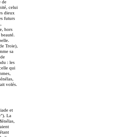
e de
ité, celui
es dieux
es futurs
,
e, hors
r beauté.
belle.
de Troie),
comme sa
 de
ndu : les
celle qui
emmes,
énélas,
ait volés.
iade et
"). La
Ménélas,
aient
étant