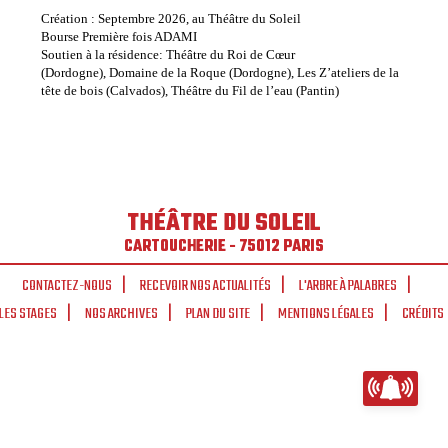
Création : Septembre 2026, au Théâtre du Soleil
Bourse Première fois ADAMI
Soutien à la résidence: Théâtre du Roi de Cœur
(Dordogne), Domaine de la Roque (Dordogne), Les Z’ateliers de la
tête de bois (Calvados), Théâtre du Fil de l’eau (Pantin)
THÉÂTRE DU SOLEIL
CARTOUCHERIE - 75012 PARIS
CONTACTEZ-NOUS
RECEVOIR NOS ACTUALITÉS
L'ARBRE À PALABRES
LES STAGES
NOS ARCHIVES
PLAN DU SITE
MENTIONS LÉGALES
CRÉDITS