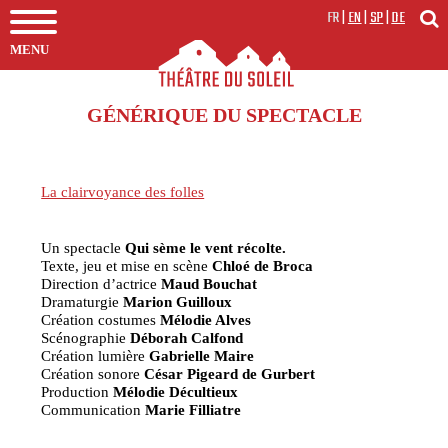
FR
|
EN
|
SP
|
DE
MENU
GÉNÉRIQUE DU SPECTACLE
La clairvoyance des folles
Un spectacle
Qui sème le vent récolte.
Texte, jeu et mise en scène
Chloé de Broca
Direction d’actrice
Maud Bouchat
Dramaturgie
Marion Guilloux
Création costumes
Mélodie Alves
Scénographie
Déborah Calfond
Création lumière
Gabrielle Maire
Création sonore
César Pigeard de Gurbert
Production
Mélodie Décultieux
Communication
Marie Filliatre